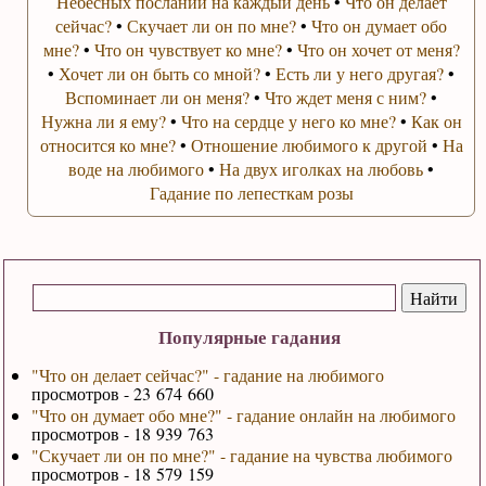
Небесных посланий на каждый день
•
Что он делает
сейчас?
•
Скучает ли он по мне?
•
Что он думает обо
мне?
•
Что он чувствует ко мне?
•
Что он хочет от меня?
•
Хочет ли он быть со мной?
•
Есть ли у него другая?
•
Вспоминает ли он меня?
•
Что ждет меня с ним?
•
Нужна ли я ему?
•
Что на сердце у него ко мне?
•
Как он
относится ко мне?
•
Отношение любимого к другой
•
На
воде на любимого
•
На двух иголках на любовь
•
Гадание по лепесткам розы
Популярные гадания
"Что он делает сейчас?" - гадание на любимого
просмотров - 23 674 660
"Что он думает обо мне?" - гадание онлайн на любимого
просмотров - 18 939 763
"Скучает ли он по мне?" - гадание на чувства любимого
просмотров - 18 579 159