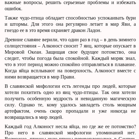
важные вопросы, решить серьезные проблемы и избежать
ошибок.
Также чудо-птица обладает способностью успокаивать бури
и штормы. Для этого она регулярно летает в мир Яви, а
гнездо ее в это время охраняет дракон Ладон.
Древние славяне верили, что один раз в год – в день зимнего
солнцестояния – Алконост сносит 7 яиц, которые опускает в
Мировой Океан. Защищая свое будущее потомство, она
следит, чтобы погода была спокойной. Каждый моряк знал,
что в этот период можно спокойно отправляться в плавание.
Когда яйца всплывают на поверхность, Алконост вместе с
ними возвращается в мир Прави.
В славянской мифологии есть легенды про людей, которые
хотели похитить одно из яиц чудо-птицы. Так они хотели
получить особенную мудрость и невиданную магическую
силу. Однако те, кому удалось завладеть столь мощным
артефактом, очень скоро пропадали и уже никогда не
возвращались в мир людей.
Каждый год Алконост несла яйца, но где же ее потомство?
Про него в славянской мифологии упоминаний нет.
Возможно, птенцы чудо-птицы перевоплощались в Сантии.