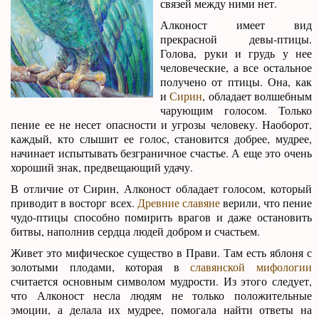
связей между ними нет.
Алконост имеет вид
прекрасной девы-птицы.
Голова, руки и грудь у нее
человеческие, а все остальное
получено от птицы. Она, как
и
Сирин
, обладает волшебным
чарующим голосом. Только
пение ее не несет опасности и угрозы человеку. Наоборот,
каждый, кто слышит ее голос, становится добрее, мудрее,
начинает испытывать безграничное счастье. А еще это очень
хороший знак, предвещающий удачу.
В отличие от Сирин, Алконост обладает голосом, который
приводит в восторг всех.
Древние славяне
верили, что пение
чудо-птицы способно помирить врагов и даже остановить
битвы, наполнив сердца людей добром и счастьем.
Живет это мифическое существо в Прави. Там есть яблоня с
золотыми плодами, которая в
славянской мифологии
считается основным символом мудрости. Из этого следует,
что Алконост несла людям не только положительные
эмоции, а делала их мудрее, помогала найти ответы на