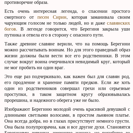
противоречие образа.
Есть очень интересная легенда, о спасении простого
смертного от
песен Сирин
, которая заманивала своим
чарующим голосом не только людей, но и даже
славянских
богов
. В легенде говорится, что Берегиня закрыла уши
путника и отвела его в сторону с опасного пути.
Также древние славяне верили, что на помощь Берегини
можно рассчитывать воинам. Но для этого праведный образ
жизни должны были вести все его родственники. В этом
случае вокруг воина очерчивался невидимый круг, который
не мог пробить ни один враг.
Это еще раз подчеркивало, как важен был для славян род,
его продление и хранение памяти предков. Если же хоть
один из родственников совершал грехи или серьезные
проступки, в таком защитном кругу образовывалась
прорешина, и надежного оберега уже не было.
Изображают Берегиню молодой очень красивой девушкой с
длинными светлыми волосами, в простом льняном платье.
Она всегда добра, но в глазах присутствует немного грусти.
Она была полупрозрачна, как и все другие духи. Становятся
Берегинями девушки, имеющие жениха, но погибшие до