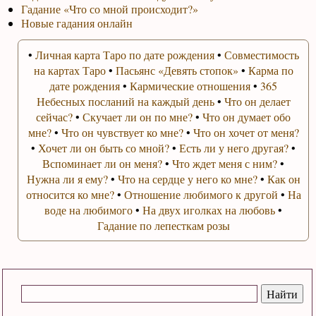
Гадание «Что со мной происходит?»
Новые гадания онлайн
•
Личная карта Таро по дате рождения
•
Совместимость
на картах Таро
•
Пасьянс «Девять стопок»
•
Карма по
дате рождения
•
Кармические отношения
•
365
Небесных посланий на каждый день
•
Что он делает
сейчас?
•
Скучает ли он по мне?
•
Что он думает обо
мне?
•
Что он чувствует ко мне?
•
Что он хочет от меня?
•
Хочет ли он быть со мной?
•
Есть ли у него другая?
•
Вспоминает ли он меня?
•
Что ждет меня с ним?
•
Нужна ли я ему?
•
Что на сердце у него ко мне?
•
Как он
относится ко мне?
•
Отношение любимого к другой
•
На
воде на любимого
•
На двух иголках на любовь
•
Гадание по лепесткам розы