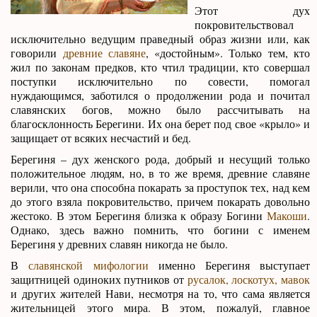
Этот дух
покровительствовал
исключительно ведущим праведный образ жизни или, как
говорили
древние славяне
, «достойным». Только тем, кто
жил по законам предков, кто чтил традиции, кто совершал
поступки исключительно по совести, помогал
нуждающимся, заботился о продолжении рода и почитал
славянских богов, можно было рассчитывать на
благосклонность Берегини. Их она берет под свое «крыло» и
защищает от всяких несчастий и бед.
Берегиня – дух женского рода, добрый и несущий только
положительное людям, но, в то же время, древние славяне
верили, что она способна покарать за проступок тех, над кем
до этого взяла покровительство, причем покарать довольно
жестоко. В этом Берегиня близка к образу Богини
Макоши
.
Однако, здесь важно помнить, что богини с именем
Берегиня у древних славян никогда не было.
В
славянской мифологии
именно Берегиня выступает
защитницей одиноких путников от
русалок, лоскотух, мавок
и других жителей Нави, несмотря на то, что сама является
жительницей этого мира. В этом, пожалуй, главное