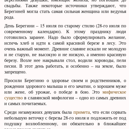
свадьбы. Также некоторые источники утверждают, что
Берегиней могла стать самая сильная женщина или ведунья
рода.
День Берегини – 15 июля по старому стилю (28-го июля по
современному календарю). К этому празднику люди
готовились заранее. Надо было сформулировать желание,
испечь хлеб и идти к самой красивой березе в лесу. Это
очень важный момент. Древние славяне искали не молодую
и не старую, не высокую и не низкую, а именно красивую
березу. Возле нее накрывали стол, водили хороводы, пели
песни. В этот день работать, и особенно – на земле, было
запрещено.
Просили Берегиню о здоровье своем и родственников, о
рождении здорового малыша и его зачатии, о хорошем муже
или жене, об урожае, о победе в бою. Это
мифическое
существо
в славянской мифологии – одно из самых древних
и самых почитаемых.
Среди незамужних девушек была
примета
, что если сорвать
небольшую веточку с березы 28-го июля и подложить ее под
подушку возлюбленному, он обязательно в ближайшее