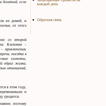
и богатый, если
каждый день
Обратная связь
ли их домой, и
почки, от этого
тво со второй
ра. Кленовая –
 – приключения,
речи, поездка к
елкие хлопоты,
ый образ жизни,
азрыв отношений.
тся в этом году,
 перемешивали и
ду уродится.
таяние, поэтому