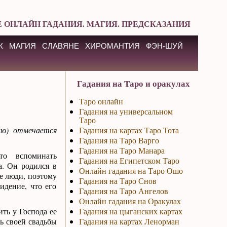
 ОНЛАЙН ГАДАНИЯ. МАГИЯ. ПРЕДСКАЗАНИЯ
К
МАГИЯ
СЛАВЯНЕ
ХИРОМАНТИЯ
ФЭН-ШУЙ
Гадания на Таро и оракулах
Таро онлайн
Гадания на универсальном
Таро
лю) отмечается
Гадания на картах Таро Тота
Гадания на Таро Варго
Гадания на Таро Манара
то вспоминать
Гадания на Египетском Таро
а. Он родился в
Онлайн гадания на Таро Ошо
е люди, поэтому
Гадания на Таро Снов
идение, что его
Гадания на Таро Ангелов
Онлайн гадания на Оракулах
ть у Господа ее
Гадания на цыганских картах
нь своей свадьбы
Гадания на картах Ленорман