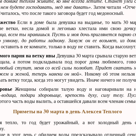
 в домике теплом живите, ко мне всегда летите. Станет улей д
 нем будете господавать, мед мне давать»
. Затем читали «Отч
читалось, что после такого заговора будет год медоносный.
ужество
Если в доме была девушка на выданье, то мать 30 ма
ые ветки, несла домой и легонько хлестала ими свою дочку
ица, всем ты нравишься. Пусть и моя дочь приглянется парню 
 умному, до работы ладному. Замуж он ее возьмет, из дома
 оставить в ее комнате, только в воду не ставить. Когда высохнут
ого парня на ветку ивы
Девушка 30 марта срывала старую вет
ящала, а потом подкладывала под порог дома любимого, гово
 любый ступит, меня со всей силы полюбит. Придет сватать 
ужем и женой, теперь навеки он мой»
. Никому об этом нельзя 
ть ветку тогда, когда это могут увидеть. Иначе ничего не получ
ровье
Женщины собирали талую воду и наговаривали на н
-водица, подари здоровьице, крепость духу, силу телу. Пу
 этого часть воды вылить, а оставшейся давали всем членам семь
Приметы на 30 марта в день Алексея Теплого
я тепло, то год будет урожайный, а вот холодный день 
ну.
ие в этот день с обилием воды предсказывало отличный сено