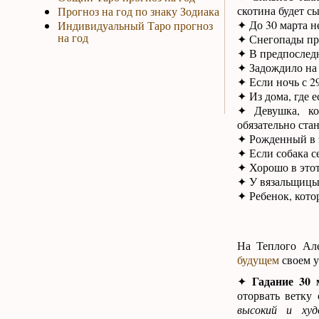
скотина будет сы
Прогноз на год по знаку Зодиака
✦ До 30 марта н
Индивидуальный Таро прогноз
на год
✦ Снегопады пре
✦ В предпоследн
✦ Задождило на 
✦ Если ночь с 29
✦ Из дома, где е
✦ Девушка, ко
обязательно стан
✦ Рожденный в э
✦ Если собака се
✦ Хорошо в этот
✦ У вязальщицы 
✦ Ребенок, кото
На Теплого Ал
будущем
своем у
Гадание 30 
✦
оторвать ветку 
высокий и худ