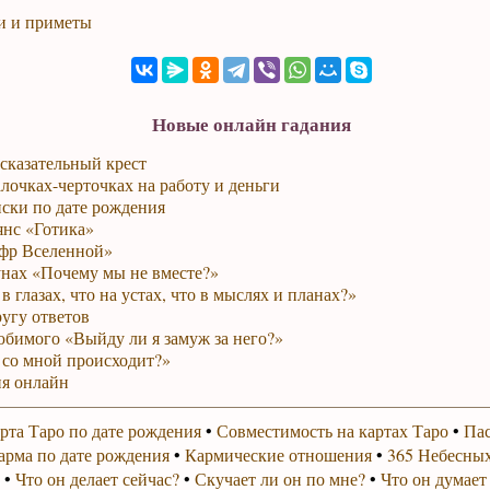
и и приметы
Новые онлайн гадания
сказательный крест
лочках-черточках на работу и деньги
ски по дате рождения
янс «Готика»
фр Вселенной»
унах «Почему мы не вместе?»
в глазах, что на устах, что в мыслях и планах?»
ругу ответов
юбимого «Выйду ли я замуж за него?»
 со мной происходит?»
я онлайн
рта Таро по дате рождения
•
Совместимость на картах Таро
•
Пас
арма по дате рождения
•
Кармические отношения
•
365 Небесных
•
Что он делает сейчас?
•
Скучает ли он по мне?
•
Что он думает