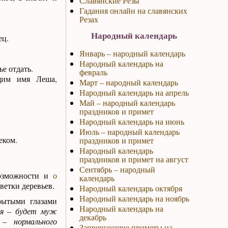
Славянские Резы
Гадания онлайн на славянских
Резах
Народный календарь
ец.
Январь – народный календарь
Народный календарь на
ье отдать.
февраль
ящим имя Леша,
Март – народный календарь
Народный календарь на апрель
Май – народный календарь
праздников и примет
Народный календарь на июнь
Июль – народный календарь
еком.
праздников и примет
Народный календарь
праздников и примет на август
Сентябрь – народный
возможности и
о
календарь
 ветки деревьев.
Народный календарь октября
Народный календарь на ноябрь
рытыми глазами
Народный календарь на
ая – будет муж
декабрь
– нормального
Запрещающие приметы на