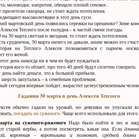
та, маловодье, напротив, обещало плохой сенокос.
е прилетели скворцы, не стоит ждать потепления.
двещают высоколетящие в этот день гуси.
ий мартовский день появились сережки на орешнике? Зиме кон
Алексея Теплого после полудня – к частой смене погоды.
 на 30 марта светлая и звездная, то стоит ждать потепления.
сть грудничок, 30 марта ничего не давали, иначе можно его счаст
торая на Теплого Алексея познакомиться с парнем, нос
ет его женой.
тот день никогда ни в чем не будет нуждаться.
годня кого-то облает, про того 40 дней будут сплетни говорить.
 день найти деньги, это к большой прибыли.
шерсть запуталась – к семейным проблемам.
рый сегодня впервые пойдет, вырастит целеустремленным челов
Гадания 30 марта в день Алексея Теплого
ексея обычно гадали на урожай, но девушки не упускали 
знать,
погадать на суженого
. Чаще всего использовали для этого
марта на суженого-ряженого
Надо было пойти в лес и зак
от старой вербы, а потом посмотреть, какая она.
Если длинн
ой, короткая – коротышка и полноват, средней длины 