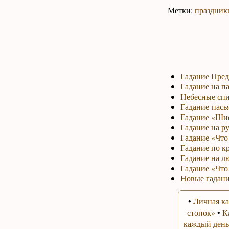
Метки:
праздник
Гадание Пред
Гадание на па
Небесные спи
Гадание-пась
Гадание «Ши
Гадание на р
Гадание «Что 
Гадание по к
Гадание на л
Гадание «Что
Новые гадани
•
Личная ка
стопок»
•
К
каждый день