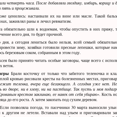
или четверть часа. После добавляли гвоздику, имбирь, корицу и 
 пять и процеживали
.
оже ценились: настаивали их на вине или масле. Такой баль
инах, заживлял раны и лечил ревматизм.
а обязательно шли к водоемам, чтобы опустить в них пряжу, т
чение всего дня, то будет прочной.
 дня, а сегодня лениться было нельзя, всей семьей обязательн
ровести зиму, хозяйки готовили пресные лепешки, которые на
ось березовым соком, собранным в этом году.
сея было принято читать особые заговоры, чаще всего с испол
х веток.
дагры
Брали косточку от только что забитого теленочка и кл
еплой кровью рисовали кресты на болезненных местах, пригова
лежит теленка, вчера еще бегающего. А сегодня уже нет. Н
ь во дворе, ни в хлеву, ни на пастбище. Так пусть и моя подаг
Кровавым крестом заклинаю, ее навек от себя убираю»
. Кость н
ца до его роста. А затем закопать под сухим деревом.
Если позволяла погода, то пасечники 30 марта выносили ульи
 к другим не летели. Вставали над ульем и приговаривали за