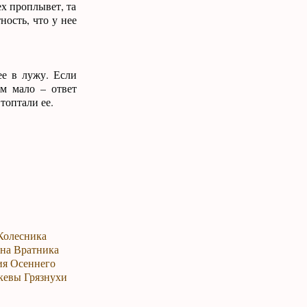
ех проплывет, та
ность, что у нее
е в лужу. Если
ем мало – ответ
 топтали ее.
 Колесника
ина Вратника
ия Осеннего
скевы Грязнухи