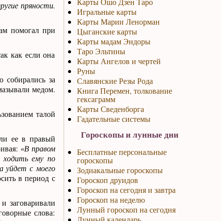
Карты Ошо Дзен Таро
другие пряности.
Игральные карты
Карты Марии Ленорман
зам помогал при
Цыганские карты
Карты мадам Эндоры
Таро Эльтины
ак как если она
Карты Ангелов и чертей
Руны
о собирались за
Славянские Резы Рода
мазывали медом.
Книга Перемен, толкование
гексаграмм
Карты Сведенборга
ьзованием талой
Гадательные системы
Гороскопы и лунные дни
али ее в правый
ривая:
«В правом
Бесплатные персональные
е ходить ему по
гороскопы
ра уйдет с моего
Зодиакальные гороскопы
осить в период с
Гороскоп друидов
Гороскоп на сегодня и завтра
Гороскоп на неделю
 и заговаривали
Лунный гороскоп на сегодня
говорные слова:
Лунный календарь