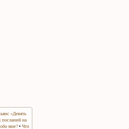
ьянс «Девять
 посланий на
 обо мне?
•
Что