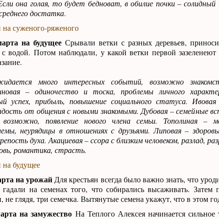
сли она голая, то будет бедноват, в обилие почки – солидный 
 среднего достатка
.
 на суженого-ряженого
марта на будущее
Срывали ветки с разных деревьев, приноси
 с водой. Потом наблюдали, у какой ветки первой зазеленеют 
азание.
жидается много интересных событий, возможно знакомс
иновая – одиночество и тоска, проблемы личного характе
ый успех, прибыль, повышение социального статуса. Ивовая
дость от общения с новыми знакомыми. Дубовая – семейные вст
 возможно, появление нового члена семьи. Тополиная – м
емы, неурядицы в отношениях с друзьями. Липовая – здоров
репость духа. Акациевая – ссора с близким человеком, разлад, р
овь, романтика, страсть.
 на будущее
арта на урожай
Для крестьян всегда было важно знать, что уроди
 гадали на семенах того, что собирались высаживать. Затем
, не глядя, три семечка. Вытянутые семена укажут, что в этом го
марта на замужество
На Теплого Алексея начинается сильное 