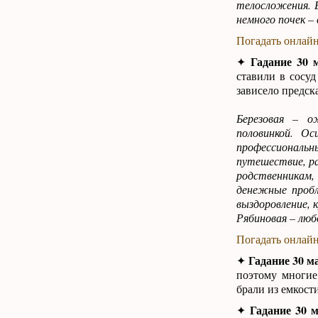
телосложения. Е
немного почек –
Погадать онлайн
Гадание 30 
✦
ставили в сосуд
зависело предск
Березовая – о
половинкой. Ос
профессиональн
путешествие, ра
родственникам,
денежные пробл
выздоровление, к
Рябиновая – люб
Погадать онлайн
Гадание 30 м
✦
поэтому многие
брали из емкости
Гадание 30 
✦