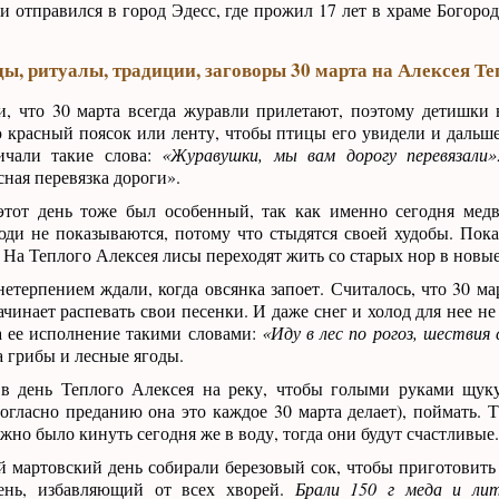
и отправился в город Эдесс, где прожил 17 лет в храме Богоро
ы, ритуалы, традиции, заговоры 30 марта на Алексея Те
, что 30 марта всегда журавли прилетают, поэтому детишки 
 красный поясок или ленту, чтобы птицы его увидели и дальше
ичали такие слова:
«Журавушки, мы вам дорогу перевязали»
сная перевязка дороги».
этот день тоже был особенный, так как именно сегодня мед
юди не показываются, потому что стыдятся своей худобы. Пока 
. На Теплого Алексея лисы переходят жить со старых нор в новые
нетерпением ждали, когда овсянка запоет. Считалось, что 30 м
ачинает распевать свои песенки. И даже снег и холод для нее не
а ее исполнение такими словами:
«Иду в лес по рогоз, шествия
а грибы и лесные ягоды.
в день Теплого Алексея на реку, чтобы голыми руками щук
согласно преданию она это каждое 30 марта делает), поймать. 
жно было кинуть сегодня же в воду, тогда они будут счастливые.
 мартовский день собирали березовый сок, чтобы приготовить 
тень, избавляющий от всех хворей.
Брали 150 г меда и лит