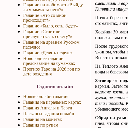
смешивали и вар
Гадание на любимого «Выйду
Кипятили минут
ли я замуж за него?»
Гадание «Что со мной
Почки березы т
происходит?»
стоматитах, анг
Гадание «Было, есть, будет»
Гадание «Стоит ли
Хозяйки 30 март
прислушаться к совету?»
полежит там в те
Гадание на древнем Русском
После трудового
пасьянсе
ужином, чтобы п
Гадание «Девять недель»
Все это запивал
Новогоднее гадание-
предсказание на бумажках
На Теплого Алек
Прогноз Таро на 2026 год по
воды и березовы
дате рождения
Заговор от по
Гадания онлайн
карман. Затем т
кармане кость 
Новые онлайн гадания
лугам, не стоят
Гадания на игральных картах
тела навсегда. 
Гадания Ангелы и Черти
убывающего меся
Пасьянсы гадания онлайн
Обряд на ульи
Гадания на монетах
пчел, чтобы они
Гадания по рунам