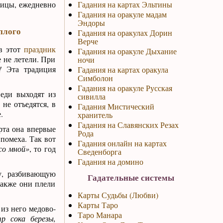
дицы, ежедневно
Гадания на картах Эльтины
Гадания на оракуле мадам
Эндоры
плого
Гадания на оракулах Дорин
Верче
в этот
праздник
Гадания на оракуле Дыхание
 не летели. При
ночи
!
Эта традиция
Гадания на картах оракула
Симболон
Гадания на оракуле Русская
веди выходят из
сивилла
не отъедятся, в
Гадания Мистический
.
хранитель
Гадания на Славянских Резах
арта она впервые
Рода
 помеха. Так вот
Гадания онлайн на картах
 со мной»
, то год
Сведенборга
Гадания на домино
у, разбивающую
Гадательные системы
Также они плели
Карты Судьбы (Любви)
Карты Таро
из него медово-
Таро Манара
р сока березы,