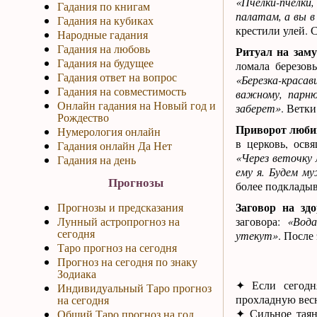
«Пчелки-пчелки,
Гадания по книгам
палатам, а вы в
Гадания на кубиках
крестили улей. С
Народные гадания
Гадания на любовь
Ритуал на зам
Гадания на будущее
ломала березов
Гадания ответ на вопрос
«Березка-красав
Гадания на совместимость
важному, парню
Онлайн гадания на Новый год и
заберет»
. Ветки
Рождество
Приворот любим
Нумерология онлайн
в церковь, осв
Гадания онлайн Да Нет
«Через веточку
Гадания на день
ему я. Будем м
Прогнозы
более подкладыва
Заговор на здо
Прогнозы и предсказания
Лунный астропрогноз на
заговора:
«Вода
сегодня
утекут»
. После
Таро прогноз на сегодня
Прогноз на сегодня по знаку
Зодиака
✦ Если сегодн
Индивидуальный Таро прогноз
прохладную вес
на сегодня
✦ Сильное таян
Общий Таро прогноз на год