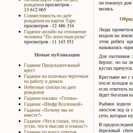
он покинул дом 
рождения
просмотров -
молясь.
13 612 065
Совместимость по дате
Обряд
рождения на картах Таро
просмотров - 12 486 334
Люди приметили
Гадание онлайн на отношение
кидали на землю
человека "По лепесткам розы"
этом ребята кр
просмотров - 11 143 551
называлась «кра
Новые публикации
Для охотников 
берлог, но на л
Гадание Предсказательный
кустах прячутся
крест
Гадание на палочках-черточках
Крестьяне же с 
на работу и деньги
после холодов н
Небесные списки по дате
если ответить н
рождения
будет богатым н
Гадание-пасьянс «Готика»
Рыбаки ходили 
Гадание «Шифр Вселенной»
хвостом лед (а 
Гадание «Почему мы не
вместе?»
сети, которые ну
Гадание «Что в глазах, что на
В предпоследний
устах, что в мыслях и планах?»
березовый сби
Гадание по кругу ответов