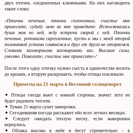
двух птичек, соединенных клювиками. На них наговорить
такие слова:
«Птички печеные, птички сплоченные, счастье мне
принесите, судьбу мою ко мне приведите. Истосковалась
душа моя по ней, жду встречи скорой с ней. Птички
печеные, ротиками скрепленные, пусть и мы с моей второй
половинкой устами сомкнемся и друг от друга не оторвемся.
Словами заговорными заговариваю, вас, Высшие силы,
умоляю. Помогите, счастье мне принесите»!
После этого одну птичку нужно съесть в одиночестве вплоть
до крошек, а вторую раскрошить, чтобы птицы поклевали.
Приметы на 21 марта в Весенний солнцеворот
✦ Птицы гнезда вьют с южной стороны, значит лето не
будет радовать теплом.
✦ Туман 21 марта сулит заморозки.
✦ Сегодняшняя погода расскажет обо всех летних месяцах.
✦ Следует ожидать теплую весну, если жаворонки
вернулись.
✦ Облака высоко в небе и бегут стремительно – к