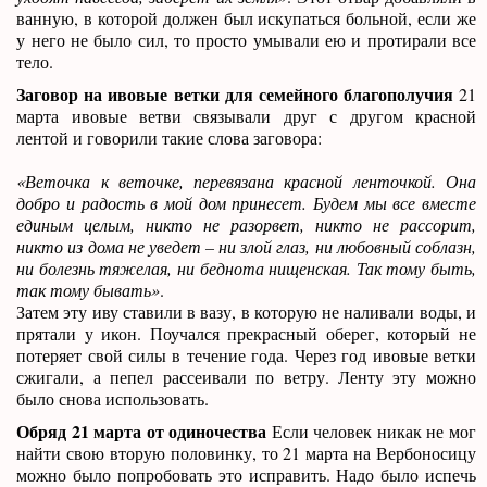
ванную, в которой должен был искупаться больной, если же
у него не было сил, то просто умывали ею и протирали все
тело.
Заговор на ивовые ветки для семейного благополучия
21
марта ивовые ветви связывали друг с другом красной
лентой и говорили такие слова заговора:
«Веточка к веточке, перевязана красной ленточкой. Она
добро и радость в мой дом принесет. Будем мы все вместе
единым целым, никто не разорвет, никто не рассорит,
никто из дома не уведет – ни злой глаз, ни любовный соблазн,
ни болезнь тяжелая, ни беднота нищенская. Так тому быть,
так тому бывать»
.
Затем эту иву ставили в вазу, в которую не наливали воды, и
прятали у икон. Поучался прекрасный оберег, который не
потеряет свой силы в течение года. Через год ивовые ветки
сжигали, а пепел рассеивали по ветру. Ленту эту можно
было снова использовать.
Обряд 21 марта от одиночества
Если человек никак не мог
найти свою вторую половинку, то 21 марта на Вербоносицу
можно было попробовать это исправить. Надо было испечь