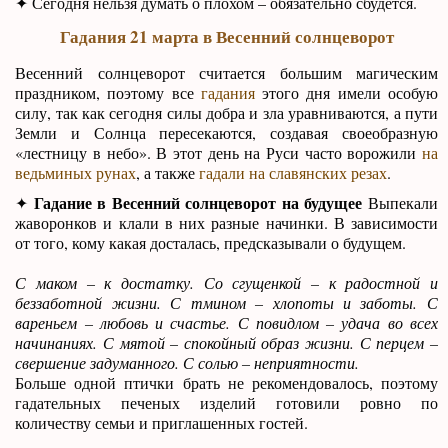
✦ Сегодня нельзя думать о плохом – обязательно сбудется.
Гадания 21 марта в Весенний солнцеворот
Весенний солнцеворот считается большим магическим
праздником, поэтому все
гадания
этого дня имели особую
силу, так как сегодня силы добра и зла уравниваются, а пути
Земли и Солнца пересекаются, создавая своеобразную
«лестницу в небо». В этот день на Руси часто ворожили
на
ведьминых рунах
, а также
гадали на славянских резах
.
Гадание в Весенний солнцеворот на будущее
✦
Выпекали
жаворонков и клали в них разные начинки. В зависимости
от того, кому какая досталась, предсказывали о будущем.
С маком – к достатку. Со сгущенкой – к радостной и
беззаботной жизни. С тмином – хлопоты и заботы. С
вареньем – любовь и счастье. С повидлом – удача во всех
начинаниях. С мятой – спокойный образ жизни. С перцем –
свершение задуманного. С солью – неприятности.
Больше одной птички брать не рекомендовалось, поэтому
гадательных печеных изделий готовили ровно по
количеству семьи и приглашенных гостей.