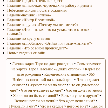
Гадание Предсказательный крест
Гадание на палочках-черточках на работу и деньги
Небесные списки по дате рождения
Гадание-пасьянс «Готика»
Гадание «Шифр Вселенной»
Гадание на рунах «Почему мы не вместе?»
Гадание «Что в глазах, что на устах, что в мыслях и
планах?»
Гадание по кругу ответов
Гадание на любимого «Выйду ли я замуж за него?»
Гадание «Что со мной происходит?»
Новые гадания онлайн
•
Личная карта Таро по дате рождения
•
Совместимость
на картах Таро
•
Пасьянс «Девять стопок»
•
Карма по
дате рождения
•
Кармические отношения
•
365
Небесных посланий на каждый день
•
Что он делает
сейчас?
•
Скучает ли он по мне?
•
Что он думает обо
мне?
•
Что он чувствует ко мне?
•
Что он хочет от меня?
•
Хочет ли он быть со мной?
•
Есть ли у него другая?
•
Вспоминает ли он меня?
•
Что ждет меня с ним?
•
Нужна ли я ему?
•
Что на сердце у него ко мне?
•
Как он