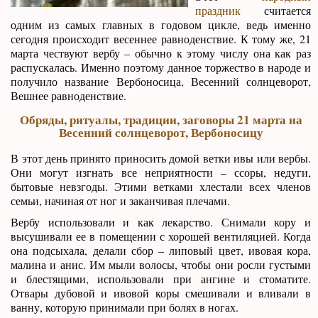
праздник
считается
одним из самых главных в годовом цикле, ведь именно
сегодня происходит весеннее равноденствие. К тому же, 21
марта чествуют вербу – обычно к этому числу она как раз
распускалась. Именно поэтому данное торжество в народе и
получило название Вербоносица, Весенний солнцеворот,
Вешнее равноденствие.
Обряды, ритуалы, традиции, заговоры 21 марта на
Весенний солнцеворот, Вербоносицу
В этот день принято приносить домой ветки ивы или вербы.
Они могут изгнать все неприятности – ссоры, недуги,
бытовые невзгоды. Этими ветками хлестали всех членов
семьи, начиная от ног и заканчивая плечами.
Вербу использовали и как лекарство. Снимали кору и
высушивали ее в помещении с хорошей вентиляцией. Когда
она подсыхала, делали сбор – липовый цвет, ивовая кора,
малина и анис. Им мыли волосы, чтобы они росли густыми
и блестящими, использовали при ангине и стоматите.
Отвары дубовой и ивовой коры смешивали и вливали в
ванну, которую принимали при болях в ногах.