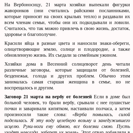
На Вербоносицу, 21 марта хозяйки выпекали фигурки
жаворонков (они считались райскими посланниками,
которые приносят на своих крыльях тепло) и раздавали их
всем членам семьи, чтобы они их подкидывали и ловили.
Считалось, что так можно привлечь в свою жизнь, достаток,
здоровье и благополучие.
Красили яйца в разные цвета и наносили знаки-обереги,
олицетворяющие землю, солнце и плодородие, а также
обновленную жизнь. Их съедали за семейным ужином.
Хозяйки дома в Весенний солнцеворот день читали
различные заговоры, которые защищали от болезней,
безденежья, голода и других проблем. Обычно этим
занималась самая старшая женщина в семье, но не
воспрещалось и другим.
Заговор 21 марта на вербу от болезней
Если в доме был
больной человек, то брали вербу, срывали с нее пушистые
почки и заваривали кипятком, настаивали полчаса, а затем
произносили такие слова:
«Верба помылась, силой
поделилась. Я эту воду целебную возьму и занедужившего
исцелю. Руки-ноги ему обмою, все болезни смою. Пусть
уходят навсегда, заберет их земля»
. Этот отвар добавляли в