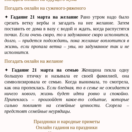
Погадать онлайн на суженого-ряженого
Гадание 21 марта на желание
✦
Рано утром надо было
срезать ветку вербы и загадать на нее желание. Затем
поставить ее дома в вазу с водой и ждать, когда распустятся
почки.
Если очень скоро, то и задуманное скоро исполнится,
долго, – придется подождать, пока желание воплотится в
жизнь, если пропала ветка – увы, но задуманное так и не
исполнится
.
Погадать онлайн на желание
Гадание 21 марта на семью
✦
Женщина пекла одну
большую птичку и называла ее своей фамилией, она
символизировала ее семью. Когда вынимала, то смотрела,
как она пропеклась.
Если бледная, то в семье не ожидается
ничего нового, жизнь будет идти ровно и спокойно.
Припеклась – произойдет какое-то событие, которые
сильно повлияет на семейные ценности. Сгорела –
предстоят семейные неурядицы
.
Праздники и народные приметы
Онлайн гадания на праздники