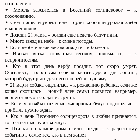
потеплению.
✦ Метель завертелась в Весенний солнцеворот – к
похолоданию.
✦ Снег пошел и укрыл поле – сулит хороший урожай хлеба
и корнеплодов.
✦ Дождит 21 марта – осадки еще неделю будут идти.
✦ Много звезд на небе – к смене погоды.
✦ Если верба в доме начала опадать – к болезни.
✦ Ивовая ветка, сорванная сегодня, поломалась, – к
неприятностям.
✦ Кто в этот день вербу посадит, тот скоро умрет.
Считалось, что он сам себе вырастит дерево для лопаты,
которой будут рыть для него погребальную яму.
✦ 21 марта собака ощенилась – к рождению ребенка, если же
кошка окотилась – новый член семьи появится, например,
вернется домой солдат из армии.
✦ Если у хозяйки печеные жаворонки будут подгорелые –
прибыль нужно ждать.
✦ Кто в день Весеннего солнцеворота в любви признается,
того ответные чувства ждут.
✦ Птички на крыше дома свили гнездо – к радостному
событию в семье тех, кто в нем живет.