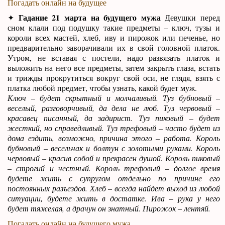
Погадать онлайн на будущее
Гадание 21 марта на будущего мужа
✦
Девушки перед
сном клали под подушку такие предметы – ключ, тузы и
короли всех мастей, хлеб, иву и пирожок или печенье, но
предварительно заворачивали их в свой головной платок.
Утром, не вставая с постели, надо развязать платок и
выложить на него все предметы, затем закрыть глаза, встать
и трижды прокрутиться вокруг свой оси, не глядя, взять с
платка любой предмет, чтобы узнать, какой будет муж.
Ключ – будет скрытный и молчаливый. Туз бубновый –
веселый, разговорчивый, да дела не люб. Туз червовый –
красавец писанный, да задирист. Туз пиковый – будет
жесткий, но справедливый. Туз трефовый – часто будет из
дома ездить, возможно, причина этого – работа. Король
бубновый – весельчак и болтун с золотыми руками. Король
червовый – красив собой и прекрасен душой. Король пиковый
– строгий и честный. Король трефовый – долгое время
будете жить с супругом отдельно по причине его
постоянных разъездов. Хлеб – всегда найдет выход из любой
ситуации, будете жить в достатке. Ива – рука у него
будет тяжелая, а драчун он знатный. Пирожок – лентяй.
Погадать онлайн на будущего мужа