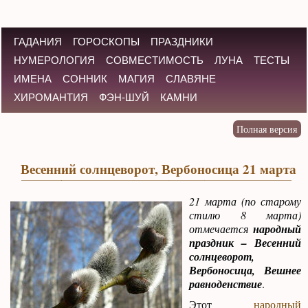
ГАДАНИЯ
ГОРОСКОПЫ
ПРАЗДНИКИ
НУМЕРОЛОГИЯ
СОВМЕСТИМОСТЬ
ЛУНА
ТЕСТЫ
ИМЕНА
СОННИК
МАГИЯ
СЛАВЯНЕ
ХИРОМАНТИЯ
ФЭН-ШУЙ
КАМНИ
Весенний солнцеворот, Вербоносица 21 марта
21 марта (по старому
стилю 8 марта)
отмечается
народный
праздник – Весенний
солнцеворот,
Вербоносица, Вешнее
равноденствие
.
Этот
народный