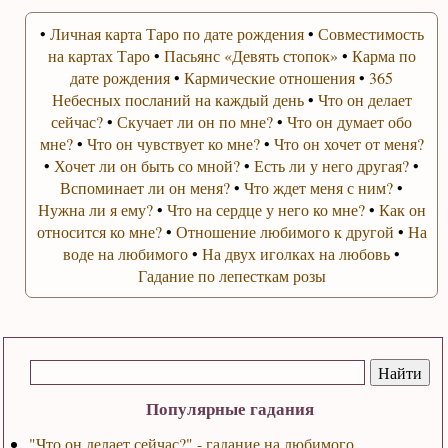
•
Личная карта Таро по дате рождения
•
Совместимость
на картах Таро
•
Пасьянс «Девять стопок»
•
Карма по
дате рождения
•
Кармические отношения
•
365
Небесных посланий на каждый день
•
Что он делает
сейчас?
•
Скучает ли он по мне?
•
Что он думает обо
мне?
•
Что он чувствует ко мне?
•
Что он хочет от меня?
•
Хочет ли он быть со мной?
•
Есть ли у него другая?
•
Вспоминает ли он меня?
•
Что ждет меня с ним?
•
Нужна ли я ему?
•
Что на сердце у него ко мне?
•
Как он
относится ко мне?
•
Отношение любимого к другой
•
На
воде на любимого
•
На двух иголках на любовь
•
Гадание по лепесткам розы
Популярные гадания
"Что он делает сейчас?" - гадание на любимого