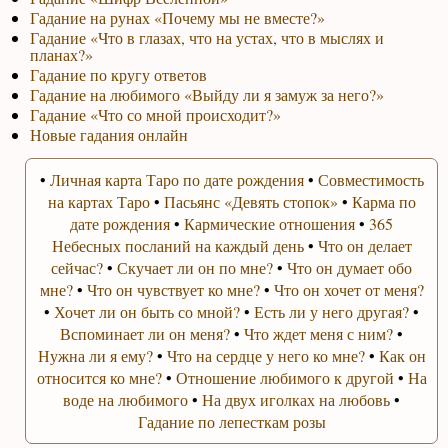
Гадание на рунах «Почему мы не вместе?»
Гадание «Что в глазах, что на устах, что в мыслях и
планах?»
Гадание по кругу ответов
Гадание на любимого «Выйду ли я замуж за него?»
Гадание «Что со мной происходит?»
Новые гадания онлайн
•
Личная карта Таро по дате рождения
•
Совместимость
на картах Таро
•
Пасьянс «Девять стопок»
•
Карма по
дате рождения
•
Кармические отношения
•
365
Небесных посланий на каждый день
•
Что он делает
сейчас?
•
Скучает ли он по мне?
•
Что он думает обо
мне?
•
Что он чувствует ко мне?
•
Что он хочет от меня?
•
Хочет ли он быть со мной?
•
Есть ли у него другая?
•
Вспоминает ли он меня?
•
Что ждет меня с ним?
•
Нужна ли я ему?
•
Что на сердце у него ко мне?
•
Как он
относится ко мне?
•
Отношение любимого к другой
•
На
воде на любимого
•
На двух иголках на любовь
•
Гадание по лепесткам розы