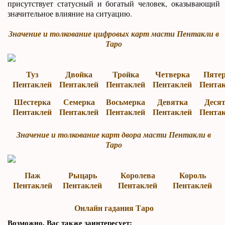
присутствует статусный и богатый человек, оказывающий
значительное влияние на ситуацию.
Значение и толкование цифровых карт масти Пентакли в
Таро
Туз
Двойка
Тройка
Четверка
Пяте
Пентаклей
Пентаклей
Пентаклей
Пентаклей
Пента
Шестерка
Семерка
Восьмерка
Девятка
Деся
Пентаклей
Пентаклей
Пентаклей
Пентаклей
Пента
Значение и толкование карт двора масти Пентакли в
Таро
Паж
Рыцарь
Королева
Король
Пентаклей
Пентаклей
Пентаклей
Пентаклей
Онлайн гадания Таро
Возможно, Вас также заинтересует: