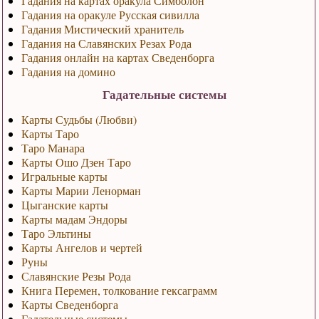
Гадания на картах оракула Симболон
Гадания на оракуле Русская сивилла
Гадания Мистический хранитель
Гадания на Славянских Резах Рода
Гадания онлайн на картах Сведенборга
Гадания на домино
Гадательные системы
Карты Судьбы (Любви)
Карты Таро
Таро Манара
Карты Ошо Дзен Таро
Игральные карты
Карты Марии Ленорман
Цыганские карты
Карты мадам Эндоры
Таро Эльтины
Карты Ангелов и чертей
Руны
Славянские Резы Рода
Книга Перемен, толкование гексаграмм
Карты Сведенборга
Гадательные системы