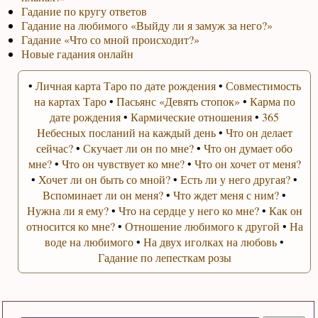
Гадание по кругу ответов
Гадание на любимого «Выйду ли я замуж за него?»
Гадание «Что со мной происходит?»
Новые гадания онлайн
•
Личная карта Таро по дате рождения
•
Совместимость
на картах Таро
•
Пасьянс «Девять стопок»
•
Карма по
дате рождения
•
Кармические отношения
•
365
Небесных посланий на каждый день
•
Что он делает
сейчас?
•
Скучает ли он по мне?
•
Что он думает обо
мне?
•
Что он чувствует ко мне?
•
Что он хочет от меня?
•
Хочет ли он быть со мной?
•
Есть ли у него другая?
•
Вспоминает ли он меня?
•
Что ждет меня с ним?
•
Нужна ли я ему?
•
Что на сердце у него ко мне?
•
Как он
относится ко мне?
•
Отношение любимого к другой
•
На
воде на любимого
•
На двух иголках на любовь
•
Гадание по лепесткам розы