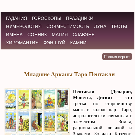
ГАДАНИЯ
ГОРОСКОПЫ
ПРАЗДНИКИ
НУМЕРОЛОГИЯ
СОВМЕСТИМОСТЬ
ЛУНА
ТЕСТЫ
ИМЕНА
СОННИК
МАГИЯ
СЛАВЯНЕ
ХИРОМАНТИЯ
ФЭН-ШУЙ
КАМНИ
Младшие Арканы Таро Пентакли
Пентакли (Денарии,
Монеты, Диски)
— это
третья по старшинству
масть в колоде карт Таро,
астрологически связанная с
элементом Земля,
рациональной логикой и
Знаками Зодиака Козерог,