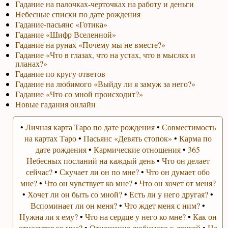
Гадание на палочках-черточках на работу и деньги
Небесные списки по дате рождения
Гадание-пасьянс «Готика»
Гадание «Шифр Вселенной»
Гадание на рунах «Почему мы не вместе?»
Гадание «Что в глазах, что на устах, что в мыслях и
планах?»
Гадание по кругу ответов
Гадание на любимого «Выйду ли я замуж за него?»
Гадание «Что со мной происходит?»
Новые гадания онлайн
•
Личная карта Таро по дате рождения
•
Совместимость
на картах Таро
•
Пасьянс «Девять стопок»
•
Карма по
дате рождения
•
Кармические отношения
•
365
Небесных посланий на каждый день
•
Что он делает
сейчас?
•
Скучает ли он по мне?
•
Что он думает обо
мне?
•
Что он чувствует ко мне?
•
Что он хочет от меня?
•
Хочет ли он быть со мной?
•
Есть ли у него другая?
•
Вспоминает ли он меня?
•
Что ждет меня с ним?
•
Нужна ли я ему?
•
Что на сердце у него ко мне?
•
Как он
относится ко мне?
•
Отношение любимого к другой
•
На