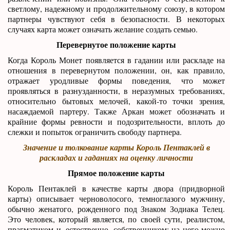
светлому, надежному и продолжительному союзу, в котором
партнеры чувствуют себя в безопасности. В некоторых
случаях карта может означать желание создать семью.
Перевернутое положение карты
Когда Король Монет появляется в гадании или раскладе на
отношения в перевернутом положении, он, как правило,
отражает уродливые формы поведения, что может
проявляться в разнузданности, в неразумных требованиях,
относительно бытовых мелочей, какой-то точки зрения,
насаждаемой партеру. Также Аркан может обозначать и
крайние формы ревности и подозрительности, вплоть до
слежки и попыток ограничить свободу партнера.
Значение и толкование карты Король Пентаклей в
раскладах и гаданиях на оценку личности
Прямое положение карты
Король Пентаклей в качестве карты двора (придворной
карты) описывает черноволосого, темноглазого мужчину,
обычно женатого, рожденного под Знаком Зодиака Телец.
Это человек, который является, по своей сути, реалистом,
прагматиком и, естественно, собственником; на него можно