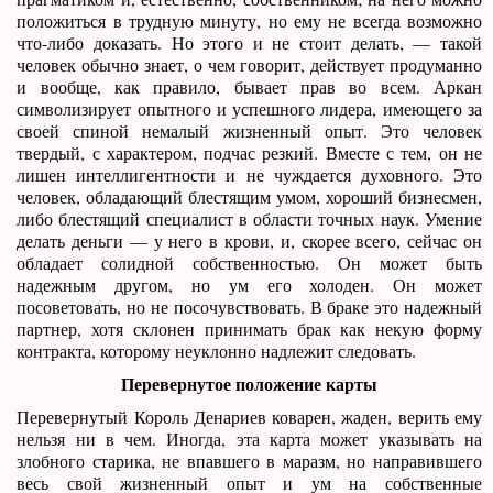
положиться в трудную минуту, но ему не всегда возможно
что-либо доказать. Но этого и не стоит делать, — такой
человек обычно знает, о чем говорит, действует продуманно
и вообще, как правило, бывает прав во всем. Аркан
символизирует опытного и успешного лидера, имеющего за
своей спиной немалый жизненный опыт. Это человек
твердый, с характером, подчас резкий. Вместе с тем, он не
лишен интеллигентности и не чуждается духовного. Это
человек, обладающий блестящим умом, хороший бизнесмен,
либо блестящий специалист в области точных наук. Умение
делать деньги — у него в крови, и, скорее всего, сейчас он
обладает солидной собственностью. Он может быть
надежным другом, но ум его холоден. Он может
посоветовать, но не посочувствовать. В браке это надежный
партнер, хотя склонен принимать брак как некую форму
контракта, которому неуклонно надлежит следовать.
Перевернутое положение карты
Перевернутый Король Денариев коварен, жаден, верить ему
нельзя ни в чем. Иногда, эта карта может указывать на
злобного старика, не впавшего в маразм, но направившего
весь свой жизненный опыт и ум на собственные