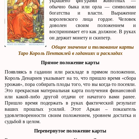
украшено фигурами животных —
обычно быка или орла — символами
богатства и власти. Выражение
королевского лица гордое. Человек
доволен своим положением и
воспринимает его как должное. В руках
он держит монету и скипетр.
Общее значение и толкование карты
Таро Король Пентаклей в гаданиях и раскладах
Прямое положение карты
Появляясь в гадании или раскладе в прямом положении,
Король Денариев указывает на то, что пришло время «сбора
урожая», пора собирать плоды того, что вы когда-то посеяли.
Это прекрасная материальная карта получения финансовой
или какой-либо другой отдачи от начатого вами ранее.
Пришло время подержать в руках фактический результат
ваших прошлых усилий. Этот Аркан – показатель
удовлетворенности своим положением, уровнем достатка и
судьбой в целом.
Перевернутое положение карты