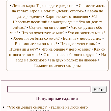
•
Личная карта Таро по дате рождения
•
Совместимость
на картах Таро
•
Пасьянс «Девять стопок»
•
Карма по
дате рождения
•
Кармические отношения
•
365
Небесных посланий на каждый день
•
Что он делает
сейчас?
•
Скучает ли он по мне?
•
Что он думает обо
мне?
•
Что он чувствует ко мне?
•
Что он хочет от меня?
•
Хочет ли он быть со мной?
•
Есть ли у него другая?
•
Вспоминает ли он меня?
•
Что ждет меня с ним?
•
Нужна ли я ему?
•
Что на сердце у него ко мне?
•
Как он
относится ко мне?
•
Отношение любимого к другой
•
На
воде на любимого
•
На двух иголках на любовь
•
Гадание по лепесткам розы
Популярные гадания
"Что он делает сейчас?" - гадание на любимого