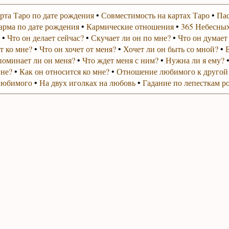
рта Таро по дате рождения
•
Совместимость на картах Таро
•
Пас
арма по дате рождения
•
Кармические отношения
•
365 Небесных
•
Что он делает сейчас?
•
Скучает ли он по мне?
•
Что он думает
т ко мне?
•
Что он хочет от меня?
•
Хочет ли он быть со мной?
•
поминает ли он меня?
•
Что ждет меня с ним?
•
Нужна ли я ему?
мне?
•
Как он относится ко мне?
•
Отношение любимого к другой
любимого
•
На двух иголках на любовь
•
Гадание по лепесткам р