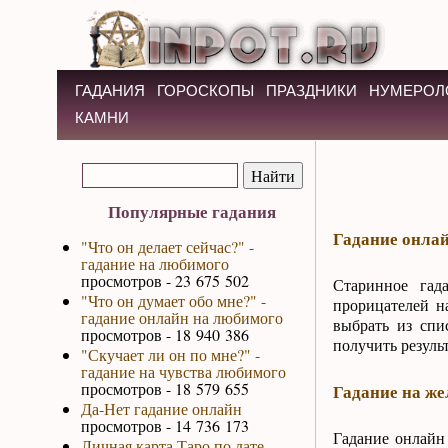
ГАДАНИЯ
ГОРОСКОПЫ
ПРАЗДНИКИ
НУМЕРОЛ
КАМНИ
Популярные гадания
Гадание онлай
"Что он делает сейчас?" -
гадание на любимого
просмотров - 23 675 502
Старинное гад
"Что он думает обо мне?" -
прорицателей н
гадание онлайн на любимого
выбрать из спи
просмотров - 18 940 386
получить резуль
"Скучает ли он по мне?" -
гадание на чувства любимого
просмотров - 18 579 655
Гадание на же
Да-Нет гадание онлайн
просмотров - 14 736 173
Гадание онлайн
Личная карта Таро по дате