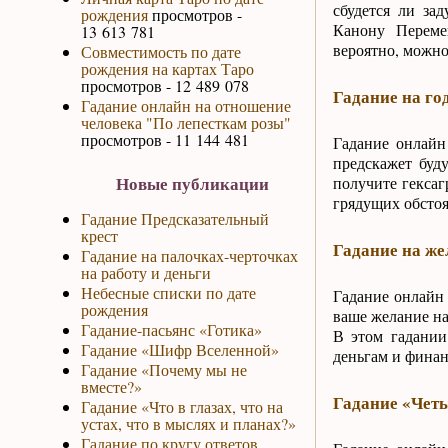
сбудется ли за
рождения
просмотров -
Канону Перемен
13 613 781
вероятно, можно
Совместимость по дате
рождения на картах Таро
просмотров - 12 489 078
Гадание на го
Гадание онлайн на отношение
человека "По лепесткам розы"
просмотров - 11 144 481
Гадание онлайн
предскажет буд
Новые публикации
получите гексаг
грядущих обстоя
Гадание Предсказательный
крест
Гадание на же
Гадание на палочках-черточках
на работу и деньги
Небесные списки по дате
Гадание онлайн 
рождения
ваше желание на
Гадание-пасьянс «Готика»
В этом гадании
Гадание «Шифр Вселенной»
деньгам и финан
Гадание «Почему мы не
вместе?»
Гадание «Чет
Гадание «Что в глазах, что на
устах, что в мыслях и планах?»
Гадание по кругу ответов