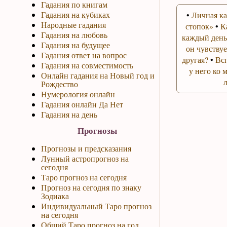
Гадания по книгам
Гадания на кубиках
•
Личная ка
Народные гадания
стопок»
•
К
Гадания на любовь
каждый день
Гадания на будущее
он чувствуе
Гадания ответ на вопрос
другая?
•
Вс
Гадания на совместимость
у него ко 
Онлайн гадания на Новый год и
Рождество
Нумерология онлайн
Гадания онлайн Да Нет
Гадания на день
Прогнозы
Прогнозы и предсказания
Лунный астропрогноз на
сегодня
Таро прогноз на сегодня
Прогноз на сегодня по знаку
Зодиака
Индивидуальный Таро прогноз
на сегодня
Общий Таро прогноз на год