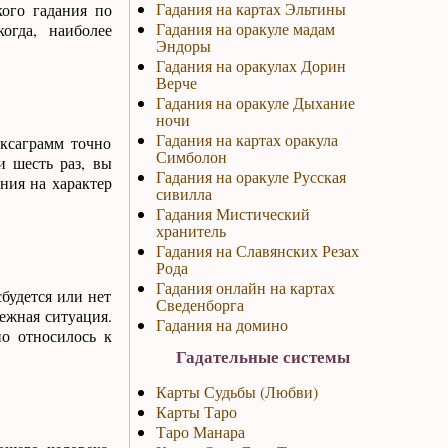
Гадания на картах Эльтины
кого гадания по
Гадания на оракуле мадам
огда, наиболее
Эндоры
Гадания на оракулах Дорин
Верче
Гадания на оракуле Дыхание
ночи
Гадания на картах оракула
ксаграмм точно
Симболон
и шесть раз, вы
Гадания на оракуле Русская
ния на характер
сивилла
Гадания Мистический
хранитель
Гадания на Славянских Резах
Рода
Гадания онлайн на картах
будется или нет
Сведенборга
ежная ситуация.
Гадания на домино
о относилось к
Гадательные системы
Карты Судьбы (Любви)
Карты Таро
Таро Манара