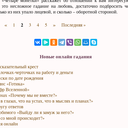
 «Четыре монетки» расскажет об отношении к вам интересую
 это несложное гадание на любовь, достаточно подбросить 
лько из них упало лицевой, и сколько – оборотной стороной.
«
»
2
1
3
4
5
Последняя »
Новые онлайн гадания
сказательный крест
лочках-черточках на работу и деньги
ски по дате рождения
янс «Готика»
фр Вселенной»
унах «Почему мы не вместе?»
в глазах, что на устах, что в мыслях и планах?»
ругу ответов
юбимого «Выйду ли я замуж за него?»
 со мной происходит?»
я онлайн