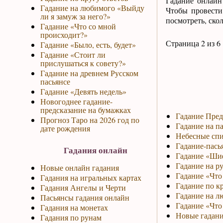
Гадание онлайн
Гадание на любимого «Выйду
Чтобы провести
ли я замуж за него?»
посмотреть, ско
Гадание «Что со мной
происходит?»
Страница 2 из 6
Гадание «Было, есть, будет»
Гадание «Стоит ли
прислушаться к совету?»
Гадание на древнем Русском
пасьянсе
Гадание «Девять недель»
Новогоднее гадание-
предсказание на бумажках
Гадание Пред
Прогноз Таро на 2026 год по
Гадание на па
дате рождения
Небесные спи
Гадание-пась
Гадания онлайн
Гадание «Ши
Гадание на р
Новые онлайн гадания
Гадание «Что 
Гадания на игральных картах
Гадание по к
Гадания Ангелы и Черти
Гадание на л
Пасьянсы гадания онлайн
Гадание «Что
Гадания на монетах
Новые гадани
Гадания по рунам