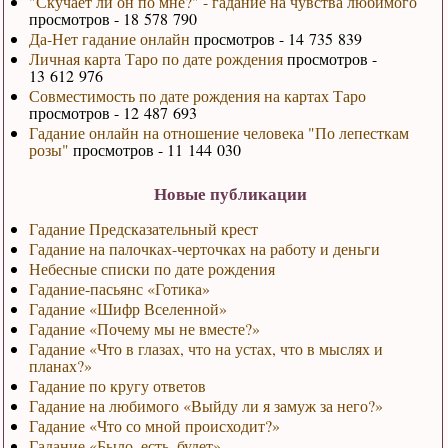
"Скучает ли он по мне?" - гадание на чувства любимого
просмотров - 18 578 790
Да-Нет гадание онлайн
просмотров - 14 735 839
Личная карта Таро по дате рождения
просмотров -
13 612 976
Совместимость по дате рождения на картах Таро
просмотров - 12 487 693
Гадание онлайн на отношение человека "По лепесткам
розы"
просмотров - 11 144 030
Новые публикации
Гадание Предсказательный крест
Гадание на палочках-черточках на работу и деньги
Небесные списки по дате рождения
Гадание-пасьянс «Готика»
Гадание «Шифр Вселенной»
Гадание «Почему мы не вместе?»
Гадание «Что в глазах, что на устах, что в мыслях и
планах?»
Гадание по кругу ответов
Гадание на любимого «Выйду ли я замуж за него?»
Гадание «Что со мной происходит?»
Гадание «Было, есть, будет»