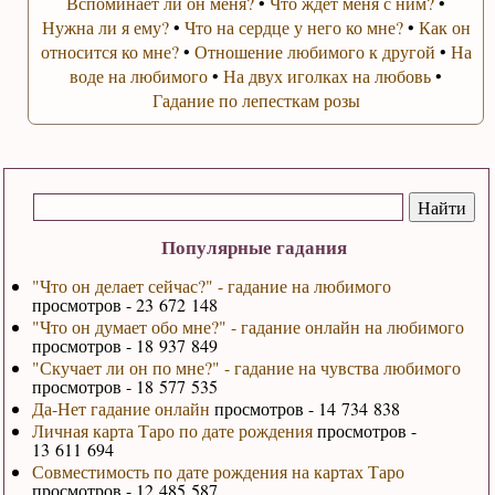
Вспоминает ли он меня?
•
Что ждет меня с ним?
•
Нужна ли я ему?
•
Что на сердце у него ко мне?
•
Как он
относится ко мне?
•
Отношение любимого к другой
•
На
воде на любимого
•
На двух иголках на любовь
•
Гадание по лепесткам розы
Популярные гадания
"Что он делает сейчас?" - гадание на любимого
просмотров - 23 672 148
"Что он думает обо мне?" - гадание онлайн на любимого
просмотров - 18 937 849
"Скучает ли он по мне?" - гадание на чувства любимого
просмотров - 18 577 535
Да-Нет гадание онлайн
просмотров - 14 734 838
Личная карта Таро по дате рождения
просмотров -
13 611 694
Совместимость по дате рождения на картах Таро
просмотров - 12 485 587