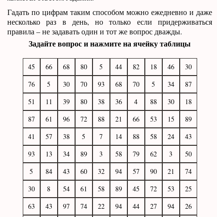
Гадать по цифрам таким способом можно ежедневно и даже
несколько раз в день, но только если придерживаться
правила – не задавать один и тот же вопрос дважды.
Задайте вопрос и нажмите на ячейку таблицы
64
91
65
56
16
44
32
60
10
11
57
88
81
90
59
52
35
99
39
28
56
32
55
64
73
6
92
39
42
90
53
49
3
27
83
68
91
2
80
74
81
61
70
71
62
21
39
27
63
83
44
51
47
43
25
63
37
76
80
75
40
2
42
77
78
43
72
85
79
51
39
31
73
60
50
75
24
69
21
40
59
46
45
54
44
92
43
32
92
89