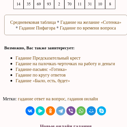
96
25
39
60
20
77
13
93
70
50
Средневековая таблица
*
Гадание на желание «Сотенка»
*
Гадание Пифагора
*
Гадание по времени вопроса
Возможно, Вас также заинтересует:
Гадание Предсказательный крест
Гадание на палочках-черточках на работу и деньги
Гадание-пасьянс «Готика»
Гадание по кругу ответов
Гадание «Было, есть, будет»
Метки:
гадание ответ на вопрос
,
гадания онлайн
Новые онлайн гадания