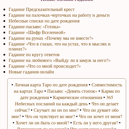
Гадание Предсказательный крест
Гадание на палочках-черточках на работу и деньги
Небесные списки по дате рождения
Гадание-пасьянс «Готика»
Гадание «Шифр Вселенной»
Гадание на рунах «Почему мы не вместе?»
Гадание «Что в глазах, что на устах, что в мыслях и
планах?»
Гадание по кругу ответов
Гадание на любимого «Выйду ли я замуж за него?»
Гадание «Что со мной происходит?»
Новые гадания онлайн
•
Личная карта Таро по дате рождения
•
Совместимость
на картах Таро
•
Пасьянс «Девять стопок»
•
Карма по
дате рождения
•
Кармические отношения
•
365
Небесных посланий на каждый день
•
Что он делает
сейчас?
•
Скучает ли он по мне?
•
Что он думает обо
мне?
•
Что он чувствует ко мне?
•
Что он хочет от меня?
•
Хочет ли он быть со мной?
•
Есть ли у него другая?
•
Вспоминает ли он меня?
•
Что ждет меня с ним?
•