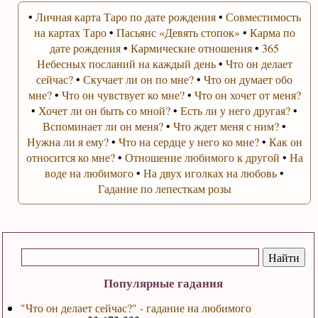
•
Личная карта Таро по дате рождения
•
Совместимость
на картах Таро
•
Пасьянс «Девять стопок»
•
Карма по
дате рождения
•
Кармические отношения
•
365
Небесных посланий на каждый день
•
Что он делает
сейчас?
•
Скучает ли он по мне?
•
Что он думает обо
мне?
•
Что он чувствует ко мне?
•
Что он хочет от меня?
•
Хочет ли он быть со мной?
•
Есть ли у него другая?
•
Вспоминает ли он меня?
•
Что ждет меня с ним?
•
Нужна ли я ему?
•
Что на сердце у него ко мне?
•
Как он
относится ко мне?
•
Отношение любимого к другой
•
На
воде на любимого
•
На двух иголках на любовь
•
Гадание по лепесткам розы
Популярные гадания
"Что он делает сейчас?" - гадание на любимого