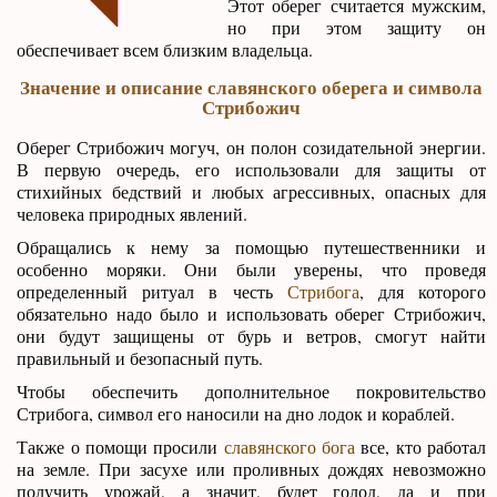
Этот оберег считается мужским,
но при этом защиту он
обеспечивает всем близким владельца.
Значение и описание славянского оберега и символа
Стрибожич
Оберег Стрибожич могуч, он полон созидательной энергии.
В первую очередь, его использовали для защиты от
стихийных бедствий и любых агрессивных, опасных для
человека природных явлений.
Обращались к нему за помощью путешественники и
особенно моряки. Они были уверены, что проведя
определенный ритуал в честь
Стрибога
, для которого
обязательно надо было и использовать оберег Стрибожич,
они будут защищены от бурь и ветров, смогут найти
правильный и безопасный путь.
Чтобы обеспечить дополнительное покровительство
Стрибога, символ его наносили на дно лодок и кораблей.
Также о помощи просили
славянского бога
все, кто работал
на земле. При засухе или проливных дождях невозможно
получить урожай, а значит, будет голод, да и при