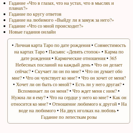
Гадание «Что в глазах, что на устах, что в мыслях и
планах?»
Гадание по кругу ответов
Гадание на любимого «Выйду ли я замуж за него?»
Гадание «Что со мной происходит?»
Новые гадания онлайн
•
Личная карта Таро по дате рождения
•
Совместимость
на картах Таро
•
Пасьянс «Девять стопок»
•
Карма по
дате рождения
•
Кармические отношения
•
365
Небесных посланий на каждый день
•
Что он делает
сейчас?
•
Скучает ли он по мне?
•
Что он думает обо
мне?
•
Что он чувствует ко мне?
•
Что он хочет от меня?
•
Хочет ли он быть со мной?
•
Есть ли у него другая?
•
Вспоминает ли он меня?
•
Что ждет меня с ним?
•
Нужна ли я ему?
•
Что на сердце у него ко мне?
•
Как он
относится ко мне?
•
Отношение любимого к другой
•
На
воде на любимого
•
На двух иголках на любовь
•
Гадание по лепесткам розы