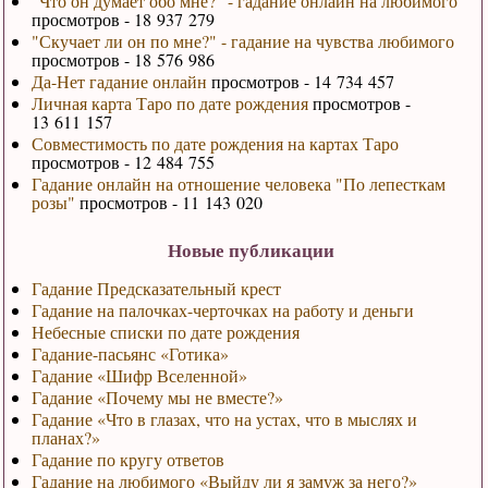
"Что он думает обо мне?" - гадание онлайн на любимого
просмотров - 18 937 279
"Скучает ли он по мне?" - гадание на чувства любимого
просмотров - 18 576 986
Да-Нет гадание онлайн
просмотров - 14 734 457
Личная карта Таро по дате рождения
просмотров -
13 611 157
Совместимость по дате рождения на картах Таро
просмотров - 12 484 755
Гадание онлайн на отношение человека "По лепесткам
розы"
просмотров - 11 143 020
Новые публикации
Гадание Предсказательный крест
Гадание на палочках-черточках на работу и деньги
Небесные списки по дате рождения
Гадание-пасьянс «Готика»
Гадание «Шифр Вселенной»
Гадание «Почему мы не вместе?»
Гадание «Что в глазах, что на устах, что в мыслях и
планах?»
Гадание по кругу ответов
Гадание на любимого «Выйду ли я замуж за него?»