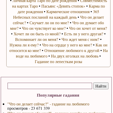
•
Личная карта Таро по дате рождения
•
Совместимость
на картах Таро
•
Пасьянс «Девять стопок»
•
Карма по
дате рождения
•
Кармические отношения
•
365
Небесных посланий на каждый день
•
Что он делает
сейчас?
•
Скучает ли он по мне?
•
Что он думает обо
мне?
•
Что он чувствует ко мне?
•
Что он хочет от меня?
•
Хочет ли он быть со мной?
•
Есть ли у него другая?
•
Вспоминает ли он меня?
•
Что ждет меня с ним?
•
Нужна ли я ему?
•
Что на сердце у него ко мне?
•
Как он
относится ко мне?
•
Отношение любимого к другой
•
На
воде на любимого
•
На двух иголках на любовь
•
Гадание по лепесткам розы
Популярные гадания
"Что он делает сейчас?" - гадание на любимого
просмотров - 23 671 339