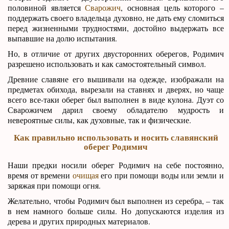
половиной является
Сварожич
, основная цель которого –
поддержать своего владельца духовно, не дать ему сломиться
перед жизненными трудностями, достойно выдержать все
выпавшие на долю испытания.
Но, в отличие от других двусторонних оберегов, Родимич
разрешено использовать и как самостоятельный символ.
Древние славяне его вышивали на одежде, изображали на
предметах обихода, вырезали на ставнях и дверях, но чаще
всего все-таки оберег был выполнен в виде кулона. Дуэт со
Сварожичем дарил своему обладателю мудрость и
невероятные силы, как духовные, так и физические.
Как правильно использовать и носить славянский
оберег Родимич
Наши предки носили оберег Родимич на себе постоянно,
время от времени
очищая
его при помощи воды или земли и
заряжая при помощи огня.
Желательно, чтобы Родимич был выполнен из серебра, – так
в нем намного больше силы. Но допускаются изделия из
дерева и других природных материалов.