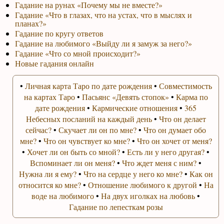
Гадание на рунах «Почему мы не вместе?»
Гадание «Что в глазах, что на устах, что в мыслях и
планах?»
Гадание по кругу ответов
Гадание на любимого «Выйду ли я замуж за него?»
Гадание «Что со мной происходит?»
Новые гадания онлайн
•
Личная карта Таро по дате рождения
•
Совместимость
на картах Таро
•
Пасьянс «Девять стопок»
•
Карма по
дате рождения
•
Кармические отношения
•
365
Небесных посланий на каждый день
•
Что он делает
сейчас?
•
Скучает ли он по мне?
•
Что он думает обо
мне?
•
Что он чувствует ко мне?
•
Что он хочет от меня?
•
Хочет ли он быть со мной?
•
Есть ли у него другая?
•
Вспоминает ли он меня?
•
Что ждет меня с ним?
•
Нужна ли я ему?
•
Что на сердце у него ко мне?
•
Как он
относится ко мне?
•
Отношение любимого к другой
•
На
воде на любимого
•
На двух иголках на любовь
•
Гадание по лепесткам розы