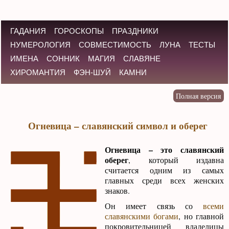
ГАДАНИЯ
ГОРОСКОПЫ
ПРАЗДНИКИ
НУМЕРОЛОГИЯ
СОВМЕСТИМОСТЬ
ЛУНА
ТЕСТЫ
ИМЕНА
СОННИК
МАГИЯ
СЛАВЯНЕ
ХИРОМАНТИЯ
ФЭН-ШУЙ
КАМНИ
Огневица – славянский символ и оберег
Огневица – это славянский
оберег
, который издавна
считается одним из самых
главных среди всех женских
знаков.
Он имеет связь со
всеми
славянскими богами
, но главной
покровительницей владелицы