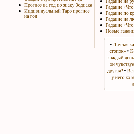
Гадание на р
Прогноз на год по знаку Зодиака
Гадание «Что 
Индивидуальный Таро прогноз
Гадание по к
на год
Гадание на л
Гадание «Что
Новые гадани
•
Личная ка
стопок»
•
К
каждый день
он чувствуе
другая?
•
Вс
у него ко 