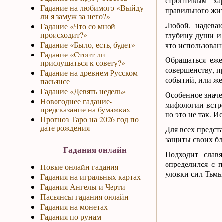
строптивым ха
Гадание на любимого «Выйду
правильного жиз
ли я замуж за него?»
Любой, надеваю
Гадание «Что со мной
происходит?»
глубину души и 
Гадание «Было, есть, будет»
что использован
Гадание «Стоит ли
Обращаться еж
прислушаться к совету?»
совершенству, п
Гадание на древнем Русском
событий, или же
пасьянсе
Гадание «Девять недель»
Особенное значе
Новогоднее гадание-
мифологии встре
предсказание на бумажках
но это не так. И
Прогноз Таро на 2026 год по
дате рождения
Для всех предст
защиты своих бл
Гадания онлайн
Подходит слав
определился с 
Новые онлайн гадания
уловки сил Тьмы
Гадания на игральных картах
Гадания Ангелы и Черти
Пасьянсы гадания онлайн
Гадания на монетах
Гадания по рунам