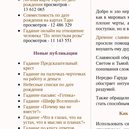
рождения
просмотров -
13 612 065
Добро и зло нер
Совместимость по дате
как в мировых м
рождения на картах Таро
плохие черты, 
просмотров - 12 486 329
поступки, но и в
Гадание онлайн на отношение
человека "По лепесткам розы"
Древние славян
просмотров - 11 143 551
просили помощи
внушить ему дур
Новые публикации
Славянский обе
Гадание Предсказательный
Светом и Тьмой,
крест
понимания сложн
Гадание на палочках-черточках
Нередко Гаруда
на работу и деньги
обостряет инту
Небесные списки по дате
раздумий.
рождения
Гадание-пасьянс «Готика»
Также обращалис
Гадание «Шифр Вселенной»
стать способным
Гадание «Почему мы не
вместе?»
Как 
Гадание «Что в глазах, что на
устах, что в мыслях и планах?»
Использовать с
Гадание по кругу ответов