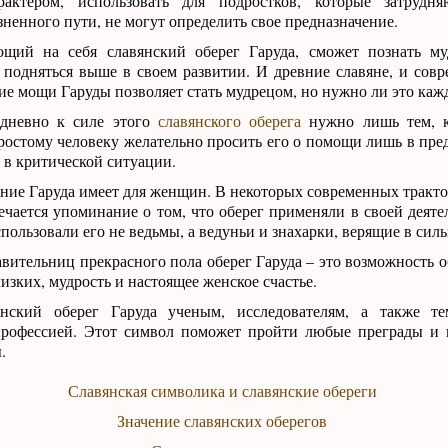
рактером, использовать для подростков, которые затрудн
ненного пути, не могут определить свое предназначение.
щий на себя славянский оберег Гаруда, сможет познать муд
подняться выше в своем развитии. И древние славяне, и совр
ие мощи Гаруды позволяет стать мудрецом, но нужно ли это каж
едневно к силе этого
славянского оберега
нужно лишь тем, к
ростому человеку желательно просить его о помощи лишь в пр
 в критической ситуации.
ние Гаруда имеет для женщин. В некоторых современных тракто
чается упоминание о том, что оберег применяли в своей деяте
спользовали его не ведьмы, а ведуньи и знахарки, верящие в сил
авительниц прекрасного пола оберег Гаруда – это возможность 
изких, мудрость и настоящее женское счастье.
янский оберег Гаруда ученым, исследователям, а также т
профессией. Этот символ поможет пройти любые преграды и 
.
Славянская символика и славянские обереги
Значение славянских оберегов