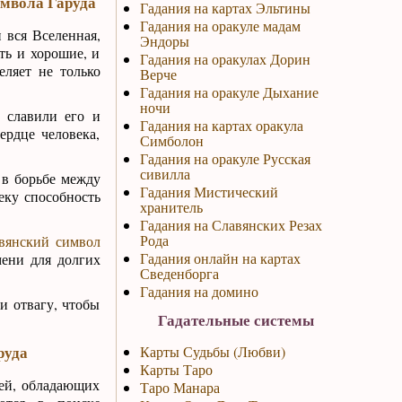
имвола Гаруда
Гадания на картах Эльтины
Гадания на оракуле мадам
 вся Вселенная,
Эндоры
ть и хорошие, и
Гадания на оракулах Дорин
еляет не только
Верче
Гадания на оракуле Дыхание
ночи
 славили его и
Гадания на картах оракула
рдце человека,
Симболон
Гадания на оракуле Русская
сивилла
 в борьбе между
Гадания Мистический
еку способность
хранитель
Гадания на Славянских Резах
Рода
вянский символ
Гадания онлайн на картах
мени для долгих
Сведенборга
Гадания на домино
и отвагу, чтобы
Гадательные системы
руда
Карты Судьбы (Любви)
Карты Таро
тей, обладающих
Таро Манара