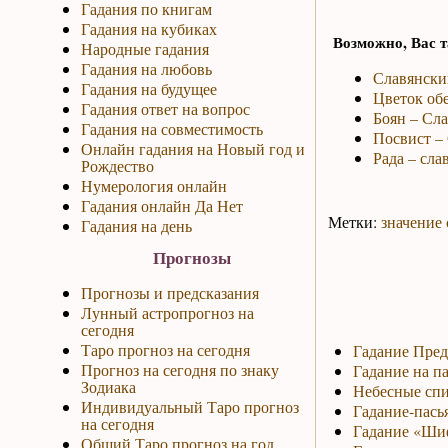
Гадания по книгам
Гадания на кубиках
Возможно, Вас т
Народные гадания
Гадания на любовь
Славянски
Гадания на будущее
Цветок обе
Гадания ответ на вопрос
Боян – Сл
Гадания на совместимость
Посвист – 
Онлайн гадания на Новый год и
Рада – сла
Рождество
Нумерология онлайн
Гадания онлайн Да Нет
Метки:
значение 
Гадания на день
Прогнозы
Прогнозы и предсказания
Лунный астропрогноз на
сегодня
Таро прогноз на сегодня
Гадание Пред
Прогноз на сегодня по знаку
Гадание на па
Зодиака
Небесные спи
Индивидуальный Таро прогноз
Гадание-пась
на сегодня
Гадание «Ши
Общий Таро прогноз на год