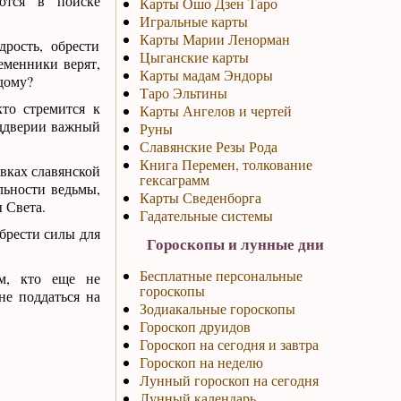
яются в поиске
Карты Ошо Дзен Таро
Игральные карты
Карты Марии Ленорман
рость, обрести
Цыганские карты
еменники верят,
Карты мадам Эндоры
дому?
Таро Эльтины
то стремится к
Карты Ангелов и чертей
еддверии важный
Руны
Славянские Резы Рода
Книга Перемен, толкование
вках славянской
гексаграмм
льности ведьмы,
Карты Сведенборга
ы Света.
Гадательные системы
обрести силы для
Гороскопы и лунные дни
Бесплатные персональные
ем, кто еще не
гороскопы
не поддаться на
Зодиакальные гороскопы
Гороскоп друидов
Гороскоп на сегодня и завтра
Гороскоп на неделю
Лунный гороскоп на сегодня
Лунный календарь