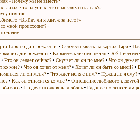
унах «Почему мы не вместе?»
в глазах, что на устах, что в мыслях и планах?»
ругу ответов
юбимого «Выйду ли я замуж за него?»
 со мной происходит?»
я онлайн
рта Таро по дате рождения
•
Совместимость на картах Таро
•
Пас
арма по дате рождения
•
Кармические отношения
•
365 Небесных
•
Что он делает сейчас?
•
Скучает ли он по мне?
•
Что он думает
т ко мне?
•
Что он хочет от меня?
•
Хочет ли он быть со мной?
•
поминает ли он меня?
•
Что ждет меня с ним?
•
Нужна ли я ему?
мне?
•
Как он относится ко мне?
•
Отношение любимого к другой
любимого
•
На двух иголках на любовь
•
Гадание по лепесткам р