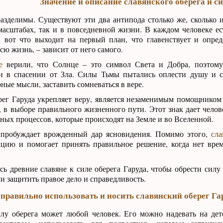
Значение и описание славянского оберега и с
азделимы. Существуют эти два антипода столько же, сколько и
асштабах, так и в повседневной жизни. В каждом человеке ес
а вот что выходит на первый план, что главенствует и опред
сю жизнь, – зависит от него самого.
е
верили, что Солнце – это символ Света и Добра, поэтому
 в спасении от Зла. Силы Тьмы пытались оплести душу и се
ные мысли, заставить сомневаться в вере.
рег Гаруда укрепляет веру, является незаменимым помощником
 в выборе правильного жизненного пути. Этот знак дает челов
ых процессов, которые происходят на Земле и во Вселенной.
 пробуждает врожденный дар ясновидения. Помимо этого,
сла
ицию и помогает принять правильное решение, когда нет вре
ь древние славяне к силе оберега Гаруда, чтобы обрести силу 
и защитить правое дело и справедливость.
правильно использовать и носить славянский оберег Га
илу оберега может любой человек. Его можно надевать на де