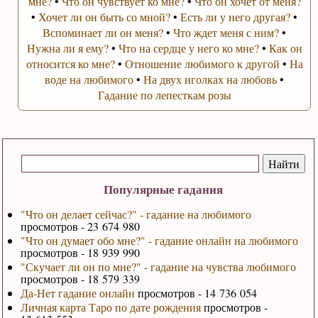
мне?
•
Что он чувствует ко мне?
•
Что он хочет от меня?
•
Хочет ли он быть со мной?
•
Есть ли у него другая?
•
Вспоминает ли он меня?
•
Что ждет меня с ним?
•
Нужна ли я ему?
•
Что на сердце у него ко мне?
•
Как он
относится ко мне?
•
Отношение любимого к другой
•
На
воде на любимого
•
На двух иголках на любовь
•
Гадание по лепесткам розы
Популярные гадания
"Что он делает сейчас?" - гадание на любимого
просмотров - 23 674 980
"Что он думает обо мне?" - гадание онлайн на любимого
просмотров - 18 939 990
"Скучает ли он по мне?" - гадание на чувства любимого
просмотров - 18 579 339
Да-Нет гадание онлайн
просмотров - 14 736 054
Личная карта Таро по дате рождения
просмотров -