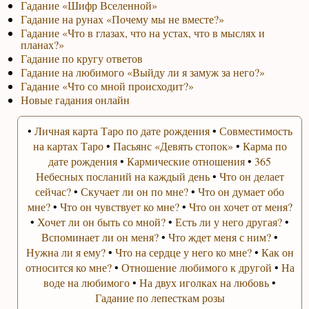
Гадание «Шифр Вселенной»
Гадание на рунах «Почему мы не вместе?»
Гадание «Что в глазах, что на устах, что в мыслях и
планах?»
Гадание по кругу ответов
Гадание на любимого «Выйду ли я замуж за него?»
Гадание «Что со мной происходит?»
Новые гадания онлайн
•
Личная карта Таро по дате рождения
•
Совместимость
на картах Таро
•
Пасьянс «Девять стопок»
•
Карма по
дате рождения
•
Кармические отношения
•
365
Небесных посланий на каждый день
•
Что он делает
сейчас?
•
Скучает ли он по мне?
•
Что он думает обо
мне?
•
Что он чувствует ко мне?
•
Что он хочет от меня?
•
Хочет ли он быть со мной?
•
Есть ли у него другая?
•
Вспоминает ли он меня?
•
Что ждет меня с ним?
•
Нужна ли я ему?
•
Что на сердце у него ко мне?
•
Как он
относится ко мне?
•
Отношение любимого к другой
•
На
воде на любимого
•
На двух иголках на любовь
•
Гадание по лепесткам розы