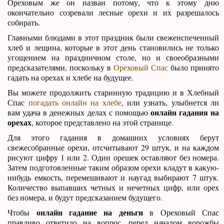
Ореховым же он назван потому, что к этому дню
окончательно созревали лесные орехи и их разрешалось
собирать.
Главными блюдами в этот праздник были свежеиспеченный
хлеб и лещина, которые в этот день становились не только
угощением на праздничном столе, но и своеобразными
предсказателями, поскольку в
Ореховый Спас
было принято
гадать на орехах и хлебе на будущее.
Вы можете продолжить старинную традицию и в Хлебный
Спас
погадать онлайн на хлебе
, или узнать, улыбнется ли
онлайн гадания на
вам удача в денежных делах с помощью
орехах
, которое представлено на этой странице.
Для этого гадания в домашних условиях берут
свежесобранные орехи, отсчитывают 29 штук, и на каждом
рисуют цифру 1 или 2. Один орешек оставляют без номера.
Затем подготовленные таким образом орехи кладут в какую-
нибудь емкость, перемешивают и наугад выбирают 7 штук.
Количество выпавших четных и нечетных цифр, или орех
без номера, и будут предсказанием будущего.
онлайн гадание на деньги
Чтобы
в Ореховый Спас
правдиво ответило на вопрос, перед началом ворожбы