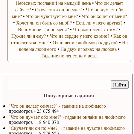
Небесных посланий на каждый день
•
Что он делает
сейчас?
•
Скучает ли он по мне?
•
Что он думает обо
мне?
•
Что он чувствует ко мне?
•
Что он хочет от меня?
•
Хочет ли он быть со мной?
•
Есть ли у него другая?
•
Вспоминает ли он меня?
•
Что ждет меня с ним?
•
Нужна ли я ему?
•
Что на сердце у него ко мне?
•
Как он
относится ко мне?
•
Отношение любимого к другой
•
На
воде на любимого
•
На двух иголках на любовь
•
Гадание по лепесткам розы
Популярные гадания
"Что он делает сейчас?" - гадание на любимого
просмотров - 23 675 494
"Что он думает обо мне?" - гадание онлайн на любимого
просмотров - 18 940 378
"Скучает ли он по мне?" - гадание на чувства любимого
просмотров - 18 579 653