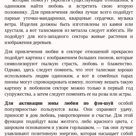
одиноким найти любовь и встретить свою вторую
половинку. Для привлечения любви лучше всего подойдут
парные уточки-мандаринки, кварцевые сердечки, музыка
ветра. Изделия должны быть изготовлены из камня или
хрусталя, а вот талисманов из металла следует избегать. Не
подойдут для юго-западного сектора живые растения и
изображения деревьев.
Для привлечения любви в секторе отношений прекрасно
подойдет картина с изображением больших пионов, которые
символизируют пылкую страсть, любовь и блаженство.
Однако, здесь следует помнить, что этот талисман хорошо
использовать людям одиноким, а вот в семейных парах
пионы могут спровоцировать измену, поэтому вешать такую
картину в любовном секторе можно только в первый год
супружества, а затем следует поменять ее на розы или астры.
Для активации зоны любви по фэн-шуй
особой
популярностью пользуются вазы. Они охраняют удачу,
приносят в дом любовь, умиротворение и счастье. Для этой
функции подойдут вазы желтого, либо красного цвета, с
широким основанием и узким горлышком, — так они лучше
улавливают позитивную энергию, которая насыщает собой