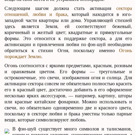
Следующим шагом должна стать активация
сектора
отношений, любви и брака
, который находится в юго-
западной части квартиры или дома. Управляющей стихией
здесь является Земля, ей соответствуют бежевый,
коричневый и желтый цвет; квадратные и прямоугольные
формы. Это относится к поддержке сектора, а для его
активизации и привлечения любви по фэн-шуй необходимо
обратиться к стихии Огня, поскольку именно
Огонь
порождает Землю
.
Огонь соотносится с яркими предметами, красным, розовым
и оранжевым цветом. Его формы — треугольные и
остроконечные, это свечи, изображения огня и солнца. Для
активации сектора совсем не обязательно полностью красить
его в красный цвет, достаточно добавить в его оформление
несколько ярких аксессуаров, — например, картину, шторы
или красные китайские фонарики. Можно использовать и
свечи, но обязательно одновременно две и красного цвета,
поскольку в секторе любви и брака уместны только парные
вещи, которые символизируют любовь.
В фэн-шуй существует много символов и талисманов,
которые помогут укрепить существующие отношения, а