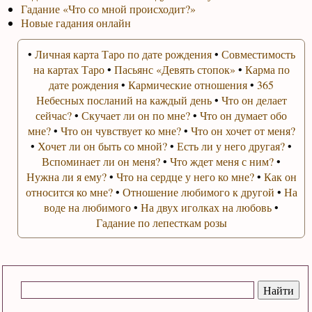
Гадание «Что со мной происходит?»
Новые гадания онлайн
•
Личная карта Таро по дате рождения
•
Совместимость
на картах Таро
•
Пасьянс «Девять стопок»
•
Карма по
дате рождения
•
Кармические отношения
•
365
Небесных посланий на каждый день
•
Что он делает
сейчас?
•
Скучает ли он по мне?
•
Что он думает обо
мне?
•
Что он чувствует ко мне?
•
Что он хочет от меня?
•
Хочет ли он быть со мной?
•
Есть ли у него другая?
•
Вспоминает ли он меня?
•
Что ждет меня с ним?
•
Нужна ли я ему?
•
Что на сердце у него ко мне?
•
Как он
относится ко мне?
•
Отношение любимого к другой
•
На
воде на любимого
•
На двух иголках на любовь
•
Гадание по лепесткам розы