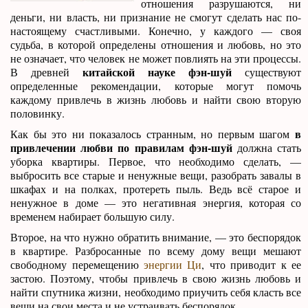
отношения разрушаются, ни
деньги, ни власть, ни признание не смогут сделать нас по-
настоящему счастливыми. Конечно, у каждого — своя
судьба, в которой определены отношения и любовь, но это
не означает, что человек не может повлиять на эти процессы.
китайской науке фэн-шуй
В древней
существуют
определенные рекомендации, которые могут помочь
каждому привлечь в жизнь любовь и найти свою вторую
половинку.
в
Как бы это ни показалось странным, но первым шагом
привлечении любви по правилам фэн-шуй
должна стать
уборка квартиры. Первое, что необходимо сделать, —
выбросить все старые и ненужные вещи, разобрать завалы в
шкафах и на полках, протереть пыль. Ведь всё старое и
ненужное в доме — это негативная энергия, которая со
временем набирает большую силу.
Второе, на что нужно обратить внимание, — это беспорядок
в квартире. Разбросанные по всему дому вещи мешают
свободному перемещению
энергии Ци
, что приводит к ее
застою. Поэтому, чтобы привлечь в свою жизнь любовь и
найти спутника жизни, необходимо приучить себя класть все
вещи на свои места и не устраивать беспорядок.