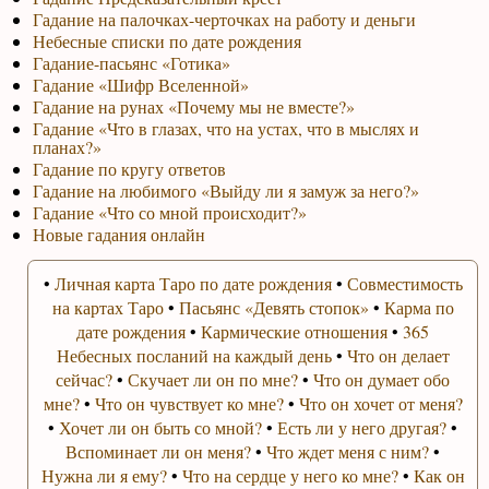
Гадание на палочках-черточках на работу и деньги
Небесные списки по дате рождения
Гадание-пасьянс «Готика»
Гадание «Шифр Вселенной»
Гадание на рунах «Почему мы не вместе?»
Гадание «Что в глазах, что на устах, что в мыслях и
планах?»
Гадание по кругу ответов
Гадание на любимого «Выйду ли я замуж за него?»
Гадание «Что со мной происходит?»
Новые гадания онлайн
•
Личная карта Таро по дате рождения
•
Совместимость
на картах Таро
•
Пасьянс «Девять стопок»
•
Карма по
дате рождения
•
Кармические отношения
•
365
Небесных посланий на каждый день
•
Что он делает
сейчас?
•
Скучает ли он по мне?
•
Что он думает обо
мне?
•
Что он чувствует ко мне?
•
Что он хочет от меня?
•
Хочет ли он быть со мной?
•
Есть ли у него другая?
•
Вспоминает ли он меня?
•
Что ждет меня с ним?
•
Нужна ли я ему?
•
Что на сердце у него ко мне?
•
Как он