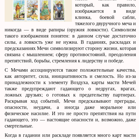
который, как правило,
изображается в виде
клинка, боевой сабли,
тяжелого двуручного меча и
никогда — в виде рапиры (оружия ловкости). Символизм
такого изображения понятен: в данном случае достаточно
силы, а ловкость уже не нужна. В гаданиях, раскладах и
предсказаниях Мечи символизируют сторону жизни, которая
связана с мышлением; сферу противостояний, преодоления
препятствий, борьбы, стремления к лидерству и победе.
С Мечами ассоциируются такие положительные качества,
как авторитет, сила, инициативность и смелость. Но из-за
принадлежности к элементу Воздуха, карты масти Мечей
также предупреждают гадающего о недругах, врагах,
ложных друзьях; о готовых к предательству партнерах.
Раскрывая ход событий, Мечи предсказывают преграды,
опасности, неудачи, а иногда даже моральное или
физическое насилие. И это не просто препятствия на пути
гадающего, это — настоящие опасности и, возможно, даже
смертельные.
Когда в гадании или раскладе появляется много карт масти