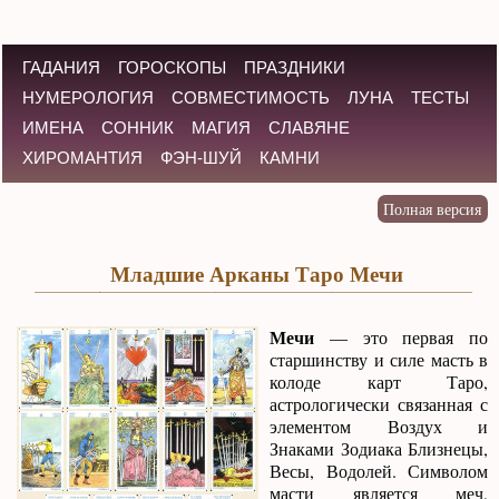
ГАДАНИЯ
ГОРОСКОПЫ
ПРАЗДНИКИ
НУМЕРОЛОГИЯ
СОВМЕСТИМОСТЬ
ЛУНА
ТЕСТЫ
ИМЕНА
СОННИК
МАГИЯ
СЛАВЯНЕ
ХИРОМАНТИЯ
ФЭН-ШУЙ
КАМНИ
Младшие Арканы Таро Мечи
Мечи
— это первая по
старшинству и силе масть в
колоде карт Таро,
астрологически связанная с
элементом Воздух и
Знаками Зодиака Близнецы,
Весы, Водолей. Символом
масти является меч,