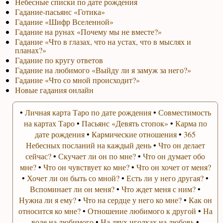
Небесные списки по дате рождения
Гадание-пасьянс «Готика»
Гадание «Шифр Вселенной»
Гадание на рунах «Почему мы не вместе?»
Гадание «Что в глазах, что на устах, что в мыслях и
планах?»
Гадание по кругу ответов
Гадание на любимого «Выйду ли я замуж за него?»
Гадание «Что со мной происходит?»
Новые гадания онлайн
•
Личная карта Таро по дате рождения
•
Совместимость
на картах Таро
•
Пасьянс «Девять стопок»
•
Карма по
дате рождения
•
Кармические отношения
•
365
Небесных посланий на каждый день
•
Что он делает
сейчас?
•
Скучает ли он по мне?
•
Что он думает обо
мне?
•
Что он чувствует ко мне?
•
Что он хочет от меня?
•
Хочет ли он быть со мной?
•
Есть ли у него другая?
•
Вспоминает ли он меня?
•
Что ждет меня с ним?
•
Нужна ли я ему?
•
Что на сердце у него ко мне?
•
Как он
относится ко мне?
•
Отношение любимого к другой
•
На
воде на любимого
•
На двух иголках на любовь
•