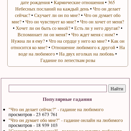
дате рождения
•
Кармические отношения
•
365
Небесных посланий на каждый день
•
Что он делает
сейчас?
•
Скучает ли он по мне?
•
Что он думает обо
мне?
•
Что он чувствует ко мне?
•
Что он хочет от меня?
•
Хочет ли он быть со мной?
•
Есть ли у него другая?
•
Вспоминает ли он меня?
•
Что ждет меня с ним?
•
Нужна ли я ему?
•
Что на сердце у него ко мне?
•
Как он
относится ко мне?
•
Отношение любимого к другой
•
На
воде на любимого
•
На двух иголках на любовь
•
Гадание по лепесткам розы
Популярные гадания
"Что он делает сейчас?" - гадание на любимого
просмотров - 23 673 761
"Что он думает обо мне?" - гадание онлайн на любимого
просмотров - 18 939 103
"Скучает ли он по мне?" - гадание на чувства любимого