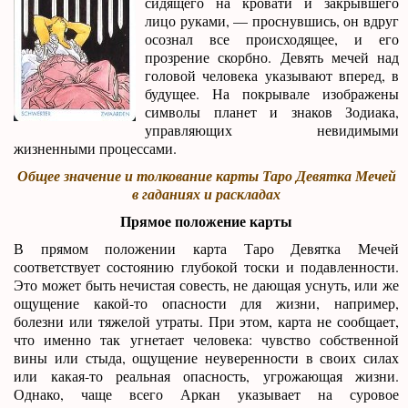
сидящего на кровати и закрывшего
лицо руками, — проснувшись, он вдруг
осознал все происходящее, и его
прозрение скорбно. Девять мечей над
головой человека указывают вперед, в
будущее. На покрывале изображены
символы планет и знаков Зодиака,
управляющих невидимыми
жизненными процессами.
Общее значение и толкование карты Таро Девятка Мечей
в гаданиях и раскладах
Прямое положение карты
В прямом положении карта Таро Девятка Мечей
соответствует состоянию глубокой тоски и подавленности.
Это может быть нечистая совесть, не дающая уснуть, или же
ощущение какой-то опасности для жизни, например,
болезни или тяжелой утраты. При этом, карта не сообщает,
что именно так угнетает человека: чувство собственной
вины или стыда, ощущение неуверенности в своих силах
или какая-то реальная опасность, угрожающая жизни.
Однако, чаще всего Аркан указывает на суровое