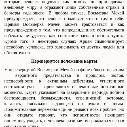
которые человек ощущает как помеху, не принадлежат
внешнему миру, а отражают лишь собственные страхи и
барьеры гадающего. В любом случае, Восьмерка Мечей
предупреждает, что человек подавляет что-то сам в себе.
Прямая Восьмерка Мечей может трактоваться и как
предупреждение о том, что непредвиденных обстоятельств
избежать не удастся, как состояние загнанности в тупик.
Кроме того, в некоторых случаях Аркан символизирует
несвободу человека, его зависимость от других людей или
обстоятельств.
Перевернутое положение карты
У перевернутой Восьмерки Мечей на фоне общего негатива
— вероятного предательства в прошлом, застоя,
неспособности к активным действиям, угнетенного
состояния ума — проявляются и некоторые позитивные
моменты. Карта указывает на завершение периода полной
беспомощности, безвыходности, ограничений, которые,
казалось, связывали гадающего по рукам и ногам.
Положительные перемены еще не решают всех проблем, но
они открыто говорят, что неприятности начинают
понемногу уходить, в человеке начинает возрождаться вера в
себя и свой успех.