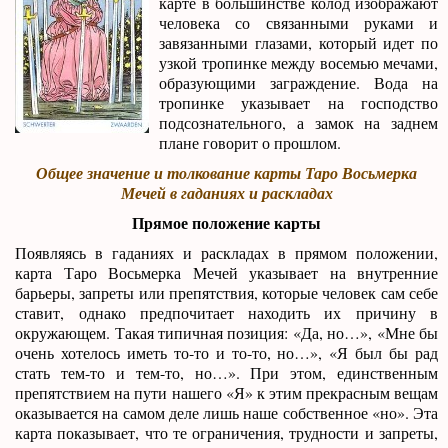
карте в большинстве колод изображают
человека со связанными руками и
завязанными глазами, который идет по
узкой тропинке между восемью мечами,
образующими заграждение. Вода на
тропинке указывает на господство
подсознательного, а замок на заднем
плане говорит о прошлом.
Общее значение и толкование карты Таро Восьмерка
Мечей в гаданиях и раскладах
Прямое положение карты
Появляясь в гаданиях и раскладах в прямом положении,
карта Таро Восьмерка Мечей указывает на внутренние
барьеры, запреты или препятствия, которые человек сам себе
ставит, однако предпочитает находить их причину в
окружающем. Такая типичная позиция: «Да, но…», «Мне бы
очень хотелось иметь то-то и то-то, но…», «Я был бы рад
стать тем-то и тем-то, но…». При этом, единственным
препятствием на пути нашего «Я» к этим прекрасным вещам
оказывается на самом деле лишь наше собственное «но». Эта
карта показывает, что те ограничения, трудности и запреты,