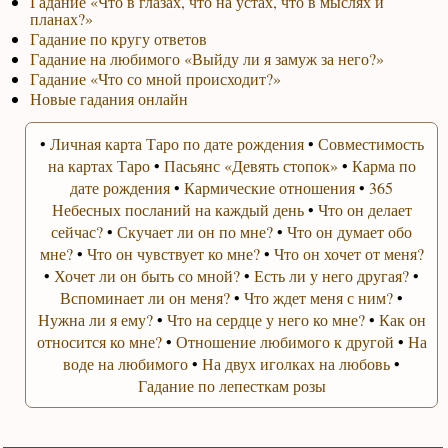
Гадание «Что в глазах, что на устах, что в мыслях и
планах?»
Гадание по кругу ответов
Гадание на любимого «Выйду ли я замуж за него?»
Гадание «Что со мной происходит?»
Новые гадания онлайн
•
Личная карта Таро по дате рождения
•
Совместимость
на картах Таро
•
Пасьянс «Девять стопок»
•
Карма по
дате рождения
•
Кармические отношения
•
365
Небесных посланий на каждый день
•
Что он делает
сейчас?
•
Скучает ли он по мне?
•
Что он думает обо
мне?
•
Что он чувствует ко мне?
•
Что он хочет от меня?
•
Хочет ли он быть со мной?
•
Есть ли у него другая?
•
Вспоминает ли он меня?
•
Что ждет меня с ним?
•
Нужна ли я ему?
•
Что на сердце у него ко мне?
•
Как он
относится ко мне?
•
Отношение любимого к другой
•
На
воде на любимого
•
На двух иголках на любовь
•
Гадание по лепесткам розы