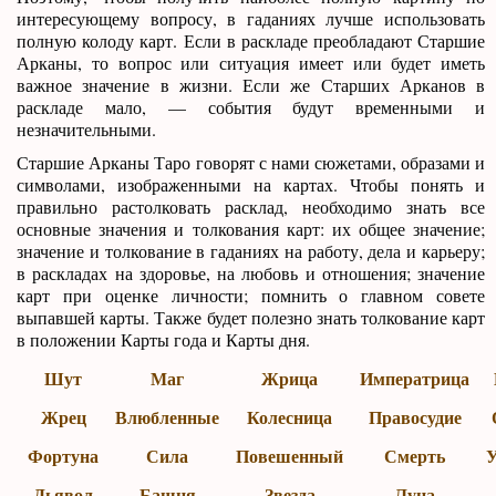
интересующему вопросу, в гаданиях лучше использовать
полную колоду карт. Если в раскладе преобладают Старшие
Арканы, то вопрос или ситуация имеет или будет иметь
важное значение в жизни. Если же Старших Арканов в
раскладе мало, — события будут временными и
незначительными.
Старшие Арканы Таро говорят с нами сюжетами, образами и
символами, изображенными на картах. Чтобы понять и
правильно растолковать расклад, необходимо знать все
основные значения и толкования карт: их общее значение;
значение и толкование в гаданиях на работу, дела и карьеру;
в раскладах на здоровье, на любовь и отношения; значение
карт при оценке личности; помнить о главном совете
выпавшей карты. Также будет полезно знать толкование карт
в положении Карты года и Карты дня.
Шут
Маг
Жрица
Императрица
Жрец
Влюбленные
Колесница
Правосудие
Фортуна
Сила
Повешенный
Смерть
У
Дьявол
Башня
Звезда
Луна