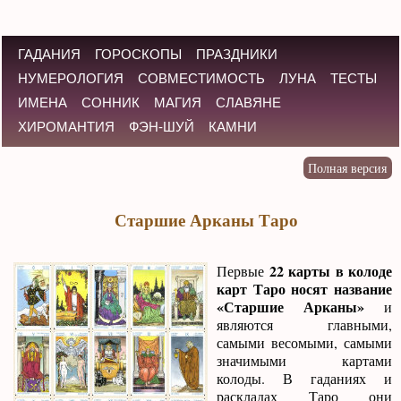
ГАДАНИЯ
ГОРОСКОПЫ
ПРАЗДНИКИ
НУМЕРОЛОГИЯ
СОВМЕСТИМОСТЬ
ЛУНА
ТЕСТЫ
ИМЕНА
СОННИК
МАГИЯ
СЛАВЯНЕ
ХИРОМАНТИЯ
ФЭН-ШУЙ
КАМНИ
Старшие Арканы Таро
22 карты в колоде
Первые
карт Таро носят название
«Старшие Арканы»
и
являются главными,
самыми весомыми, самыми
значимыми картами
колоды. В гаданиях и
раскладах Таро они