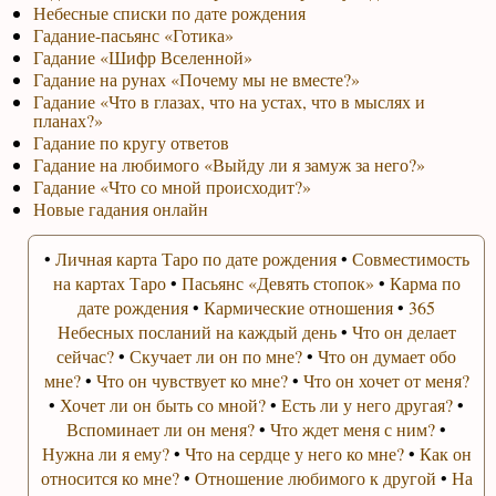
Небесные списки по дате рождения
Гадание-пасьянс «Готика»
Гадание «Шифр Вселенной»
Гадание на рунах «Почему мы не вместе?»
Гадание «Что в глазах, что на устах, что в мыслях и
планах?»
Гадание по кругу ответов
Гадание на любимого «Выйду ли я замуж за него?»
Гадание «Что со мной происходит?»
Новые гадания онлайн
•
Личная карта Таро по дате рождения
•
Совместимость
на картах Таро
•
Пасьянс «Девять стопок»
•
Карма по
дате рождения
•
Кармические отношения
•
365
Небесных посланий на каждый день
•
Что он делает
сейчас?
•
Скучает ли он по мне?
•
Что он думает обо
мне?
•
Что он чувствует ко мне?
•
Что он хочет от меня?
•
Хочет ли он быть со мной?
•
Есть ли у него другая?
•
Вспоминает ли он меня?
•
Что ждет меня с ним?
•
Нужна ли я ему?
•
Что на сердце у него ко мне?
•
Как он
относится ко мне?
•
Отношение любимого к другой
•
На