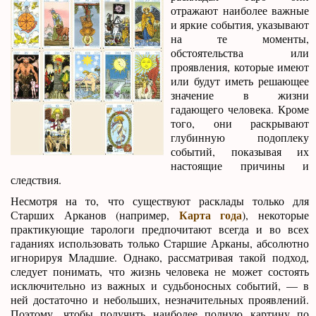
отражают наиболее важные
и яркие события, указывают
на те моменты,
обстоятельства или
проявления, которые имеют
или будут иметь решающее
значение в жизни
гадающего человека. Кроме
того, они раскрывают
глубинную подоплеку
событий, показывая их
настоящие причины и
следствия.
Несмотря на то, что существуют расклады только для
Карта года
Старших Арканов (например,
), некоторые
практикующие тарологи предпочитают всегда и во всех
гаданиях использовать только Старшие Арканы, абсолютно
игнорируя Младшие. Однако, рассматривая такой подход,
следует понимать, что жизнь человека не может состоять
исключительно из важных и судьбоносных событий, — в
ней достаточно и небольших, незначительных проявлений.
Поэтому, чтобы получить наиболее полную картину по