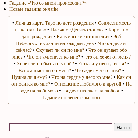
Гадание «Что со мной происходит?»
Новые гадания онлайн
•
Личная карта Таро по дате рождения
•
Совместимость
на картах Таро
•
Пасьянс «Девять стопок»
•
Карма по
дате рождения
•
Кармические отношения
•
365
Небесных посланий на каждый день
•
Что он делает
сейчас?
•
Скучает ли он по мне?
•
Что он думает обо
мне?
•
Что он чувствует ко мне?
•
Что он хочет от меня?
•
Хочет ли он быть со мной?
•
Есть ли у него другая?
•
Вспоминает ли он меня?
•
Что ждет меня с ним?
•
Нужна ли я ему?
•
Что на сердце у него ко мне?
•
Как он
относится ко мне?
•
Отношение любимого к другой
•
На
воде на любимого
•
На двух иголках на любовь
•
Гадание по лепесткам розы