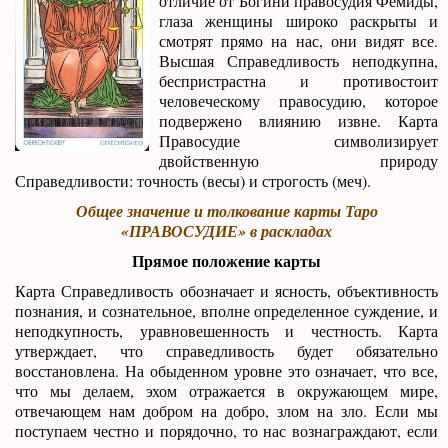
отличие от Богини правосудия Фемиды,
глаза женщины широко раскрыты и
смотрят прямо на нас, они видят все.
Высшая Справедливость неподкупна,
беспристрастна и противостоит
человеческому правосудию, которое
подвержено влиянию извне. Карта
Правосудие символизирует
двойственную природу
Справедливости: точность (весы) и строгость (меч).
Общее значение и толкование карты Таро
«ПРАВОСУДИЕ» в раскладах
Прямое положение карты
Карта Справедливость обозначает и ясность, объективность
познания, и сознательное, вполне определенное суждение, и
неподкупность, уравновешенность и честность. Карта
утверждает, что справедливость будет обязательно
восстановлена. На обыденном уровне это означает, что все,
что мы делаем, эхом отражается в окружающем мире,
отвечающем нам добром на добро, злом на зло. Если мы
поступаем честно и порядочно, то нас вознаграждают, если