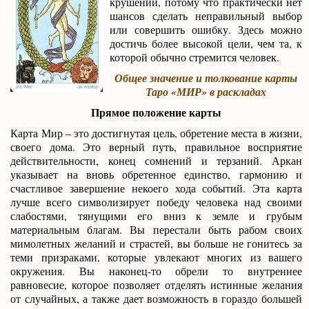
крушений, потому что практически нет
шансов сделать неправильный выбор
или совершить ошибку. Здесь можно
достичь более высокой цели, чем та, к
которой обычно стремится человек.
Общее значение и толкование карты
Таро «МИР» в раскладах
Прямое положение карты
Карта Мир – это достигнутая цель, обретение места в жизни,
своего дома. Это верный путь, правильное восприятие
действительности, конец сомнений и терзаний. Аркан
указывает на вновь обретенное единство, гармонию и
счастливое завершение некоего хода событий. Эта карта
лучше всего символизирует победу человека над своими
слабостями, тянущими его вниз к земле и грубым
материальным благам. Вы перестали быть рабом своих
мимолетных желаний и страстей, вы больше не гонитесь за
теми призраками, которые увлекают многих из вашего
окружения. Вы наконец-то обрели то внутреннее
равновесие, которое позволяет отделять истинные желания
от случайных, а также дает возможность в гораздо большей