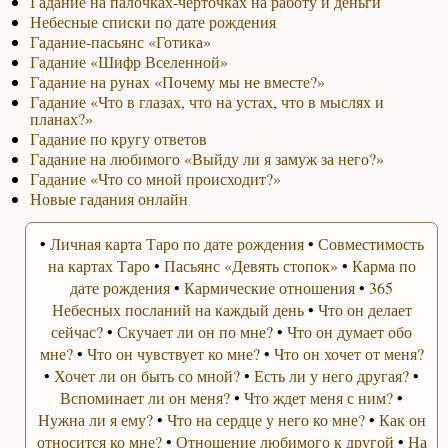
Гадание на палочках-черточках на работу и деньги
Небесные списки по дате рождения
Гадание-пасьянс «Готика»
Гадание «Шифр Вселенной»
Гадание на рунах «Почему мы не вместе?»
Гадание «Что в глазах, что на устах, что в мыслях и
планах?»
Гадание по кругу ответов
Гадание на любимого «Выйду ли я замуж за него?»
Гадание «Что со мной происходит?»
Новые гадания онлайн
•
Личная карта Таро по дате рождения
•
Совместимость
на картах Таро
•
Пасьянс «Девять стопок»
•
Карма по
дате рождения
•
Кармические отношения
•
365
Небесных посланий на каждый день
•
Что он делает
сейчас?
•
Скучает ли он по мне?
•
Что он думает обо
мне?
•
Что он чувствует ко мне?
•
Что он хочет от меня?
•
Хочет ли он быть со мной?
•
Есть ли у него другая?
•
Вспоминает ли он меня?
•
Что ждет меня с ним?
•
Нужна ли я ему?
•
Что на сердце у него ко мне?
•
Как он
относится ко мне?
•
Отношение любимого к другой
•
На