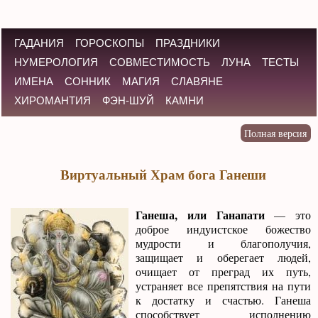
ГАДАНИЯ
ГОРОСКОПЫ
ПРАЗДНИКИ
НУМЕРОЛОГИЯ
СОВМЕСТИМОСТЬ
ЛУНА
ТЕСТЫ
ИМЕНА
СОННИК
МАГИЯ
СЛАВЯНЕ
ХИРОМАНТИЯ
ФЭН-ШУЙ
КАМНИ
Виртуальный Храм бога Ганеши
Ганеша, или Ганапати
— это
доброе индуистское божество
мудрости и благополучия,
защищает и оберегает людей,
очищает от преград их путь,
устраняет все препятствия на пути
к достатку и счастью. Ганеша
способствует исполнению