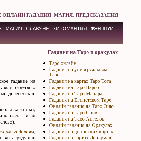
 ОНЛАЙН ГАДАНИЯ. МАГИЯ. ПРЕДСКАЗАНИЯ
К
МАГИЯ
СЛАВЯНЕ
ХИРОМАНТИЯ
ФЭН-ШУЙ
Гадания на Таро и оракулах
Таро онлайн
Гадания на универсальном
Таро
ское гадание на
Гадания на картах Таро Тота
учали ответы о
Гадания на Таро Варго
тые деревенские
Гадания на Таро Манара
Гадания на Египетском Таро
Онлайн гадания на Таро Ошо
мволы-картинки,
Гадания на Таро Снов
 карточек, а на
Гадания на Таро Ангелов
алево).
Онлайн гадания на Оракулах
дним гаданиям
,
Гадания на цыганских картах
зывать грядущие
Гадания на картах Ленорман