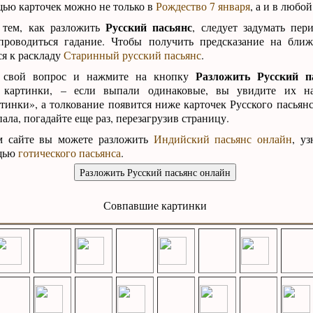
ью карточек можно не только в
Рождество 7 января
, а и в любой
Русский пасьянс
 тем, как разложить
, следует задумать пер
проводиться гадание. Чтобы получить предсказание на ближ
я к раскладу
Старинный русский пасьянс
.
Разложить Русский п
 свой вопрос и нажмите на кнопку
 картинки, – если выпали одинаковые, вы увидите их н
инки», а толкование появится ниже карточек Русского пасьянс
ала, погадайте еще раз, перезагрузив страницу.
м сайте вы можете разложить
Индийский пасьянс онлайн
, у
ощью
готического пасьянса
.
Совпавшие картинки