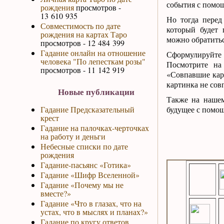
события с помощ
рождения
просмотров -
13 610 935
Но тогда перед
Совместимость по дате
который будет 
рождения на картах Таро
можно обратитьс
просмотров - 12 484 399
Гадание онлайн на отношение
Сформулируйте
человека "По лепесткам розы"
Посмотрите на
просмотров - 11 142 919
«Совпавшие карт
картинка не совп
Новые публикации
Также на наше
Гадание Предсказательный
будущее с пом
крест
Гадание на палочках-черточках
на работу и деньги
Небесные списки по дате
рождения
Гадание-пасьянс «Готика»
Гадание «Шифр Вселенной»
Гадание «Почему мы не
вместе?»
Гадание «Что в глазах, что на
устах, что в мыслях и планах?»
Гадание по кругу ответов