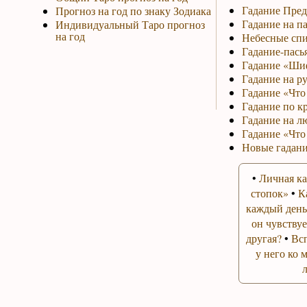
Гадание Пред
Прогноз на год по знаку Зодиака
Гадание на па
Индивидуальный Таро прогноз
на год
Небесные спи
Гадание-пась
Гадание «Ши
Гадание на р
Гадание «Что 
Гадание по к
Гадание на л
Гадание «Что
Новые гадани
•
Личная ка
стопок»
•
К
каждый день
он чувствуе
другая?
•
Вс
у него ко 