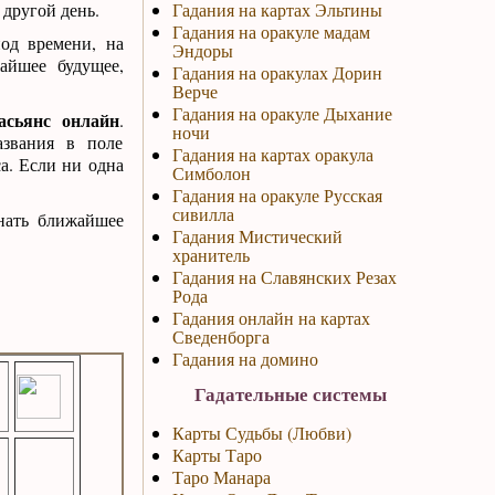
 другой день.
Гадания на картах Эльтины
Гадания на оракуле мадам
иод времени, на
Эндоры
айшее будущее,
Гадания на оракулах Дорин
Верче
Гадания на оракуле Дыхание
асьянс онлайн
.
ночи
азвания в поле
Гадания на картах оракула
а. Если ни одна
Симболон
Гадания на оракуле Русская
сивилла
знать ближайшее
Гадания Мистический
хранитель
Гадания на Славянских Резах
Рода
Гадания онлайн на картах
Сведенборга
Гадания на домино
Гадательные системы
Карты Судьбы (Любви)
Карты Таро
Таро Манара