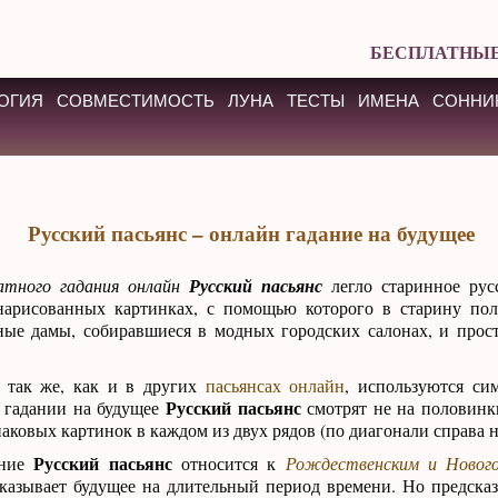
БЕСПЛАТНЫЕ
ОГИЯ
СОВМЕСТИМОСТЬ
ЛУНА
ТЕСТЫ
ИМЕНА
СОННИ
Русский пасьянс – онлайн гадание на будущее
атного гадания онлайн
Русский пасьянс
легло старинное рус
нарисованных картинках, с помощью которого в старину пол
ные дамы, собиравшиеся в модных городских салонах, и прос
 так же, как и в других
пасьянсах онлайн
, используются си
Русский пасьянс
н гадании на будущее
смотрят не на половинки
аковых картинок в каждом из двух рядов (по диагонали справа н
Русский пасьянс
ание
относится к
Рождественским и Нового
сказывает будущее на длительный период времени. Но предска