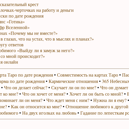
сказательный крест
лочках-черточках на работу и деньги
ски по дате рождения
янс «Готика»
фр Вселенной»
унах «Почему мы не вместе?»
в глазах, что на устах, что в мыслях и планах?»
ругу ответов
юбимого «Выйду ли я замуж за него?»
 со мной происходит?»
я онлайн
рта Таро по дате рождения
•
Совместимость на картах Таро
•
Пас
арма по дате рождения
•
Кармические отношения
•
365 Небесных
•
Что он делает сейчас?
•
Скучает ли он по мне?
•
Что он думает
т ко мне?
•
Что он хочет от меня?
•
Хочет ли он быть со мной?
•
поминает ли он меня?
•
Что ждет меня с ним?
•
Нужна ли я ему?
мне?
•
Как он относится ко мне?
•
Отношение любимого к другой
любимого
•
На двух иголках на любовь
•
Гадание по лепесткам р