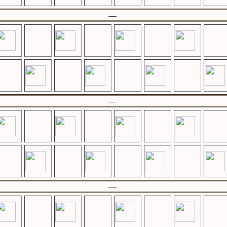
—
—
—