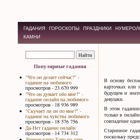
ГАДАНИЯ
ГОРОСКОПЫ
ПРАЗДНИКИ
НУМЕРОЛ
КАМНИ
Популярные гадания
"Что он делает сейчас?" -
В основу
беспл
гадание на любимого
карточках или 
просмотров - 23 670 999
будущем и знат
"Что он думает обо мне?" -
девушки.
гадание онлайн на любимого
просмотров - 18 936 989
В этом гадании
"Скучает ли он по мне?" -
только в онлай
гадание на чувства любимого
совпадение один
просмотров - 18 576 756
Да-Нет гадание онлайн
Старинное гад
просмотров - 14 734 312
поскольку пред
Личная карта Таро по дате