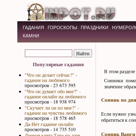
ГАДАНИЯ
ГОРОСКОПЫ
ПРАЗДНИКИ
НУМЕРОЛ
КАМНИ
Популярные гадания
В этом раздел
"Что он делает сейчас?" -
гадание на любимого
Сонники помог
просмотров - 23 673 595
значение образ
"Что он думает обо мне?" -
гадание онлайн на любимого
Сонник по дня
просмотров - 18 938 974
"Скучает ли он по мне?" -
гадание на чувства любимого
Если нужно узна
просмотров - 18 578 465
обратиться к со
Да-Нет гадание онлайн
просмотров - 14 735 510
Сонник Ванги
Личная карта Таро по дате