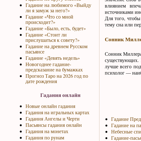
Гадание на любимого «Выйду
влиянием впеч
ли я замуж за него?»
источниками инф
Гадание «Что со мной
Для того, чтоб
происходит?»
тему сна или пер
Гадание «Было, есть, будет»
Гадание «Стоит ли
Сонник Милле
прислушаться к совету?»
Гадание на древнем Русском
пасьянсе
Сонник Миллера,
Гадание «Девять недель»
существующих. 
Новогоднее гадание-
лучше всего по
предсказание на бумажках
психолог — наиб
Прогноз Таро на 2026 год по
дате рождения
Гадания онлайн
Новые онлайн гадания
Гадания на игральных картах
Гадания Ангелы и Черти
Гадание Пред
Пасьянсы гадания онлайн
Гадание на па
Гадания на монетах
Небесные спи
Гадания по рунам
Гадание-пась