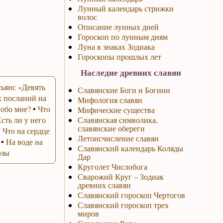
Лунный календарь стрижки
волос
Описание лунных дней
Гороскоп по лунным дням
Луна в знаках Зодиака
Гороскопы прошлых лет
Наследие древних славян
ьянс «Девять
Славянские Боги и Богини
 посланий на
Мифология славян
 обо мне?
•
Что
Мифические существа
Есть ли у него
Славянская символика,
славянские обереги
•
Что на сердце
Летоисчисление славян
•
На воде на
Славянский календарь Коляды
озы
Дар
Круголет Числобога
Сварожий Круг – Зодиак
древних славян
Славянский гороскоп Чертогов
Славянский гороскоп трех
миров