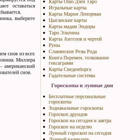
Карты Ошо Дзен Таро
ют оставаться
Игральные карты
сбывается.
Карты Марии Ленорман
нника, выберите
Цыганские карты
Карты мадам Эндоры
Таро Эльтины
Карты Ангелов и чертей
Руны
Славянские Резы Рода
ем снов из всех
Книга Перемен, толкование
сонник Миллера
гексаграмм
 — американский
Карты Сведенборга
ователей снов.
Гадательные системы
Гороскопы и лунные дни
Бесплатные персональные
гороскопы
Зодиакальные гороскопы
Гороскоп друидов
Гороскоп на сегодня и завтра
Гороскоп на неделю
Лунный гороскоп на сегодня
Лунный календарь