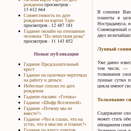
рождения
просмотров -
13 612 664
В соннике Ванг
Совместимость по дате
планеты в цел
рождения на картах Таро
Нострадамуса, в
просмотров - 12 487 181
Совмещенный со
Гадание онлайн на отношение
двух величайши
человека "По лепесткам розы"
просмотров - 11 143 852
Лунный сонн
Новые публикации
Уже давно извес
Гадание Предсказательный
том числе, — н
крест
толкования сно
Гадание на палочках-черточках
на работу и деньги
лунные сутки п
Небесные списки по дате
цикла имеют сво
рождения
Гадание-пасьянс «Готика»
Толкование сн
Гадание «Шифр Вселенной»
Гадание «Почему мы не
Содержание снов
вместе?»
может стать об
Гадание «Что в глазах, что на
устах, что в мыслях и планах?»
обещанием семей
Гадание по кругу ответов
Значение снов 