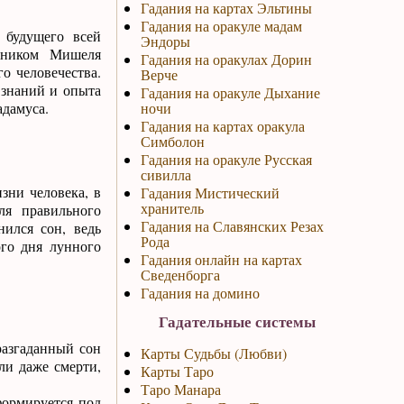
Гадания на картах Эльтины
Гадания на оракуле мадам
 будущего всей
Эндоры
онником Мишеля
Гадания на оракулах Дорин
о человечества.
Верче
 знаний и опыта
Гадания на оракуле Дыхание
дамуса.
ночи
Гадания на картах оракула
Симболон
Гадания на оракуле Русская
сивилла
зни человека, в
Гадания Мистический
хранитель
ля правильного
Гадания на Славянских Резах
ился сон, ведь
Рода
ого дня лунного
Гадания онлайн на картах
Сведенборга
Гадания на домино
Гадательные системы
разгаданный сон
Карты Судьбы (Любви)
ли даже смерти,
Карты Таро
Таро Манара
формируется под