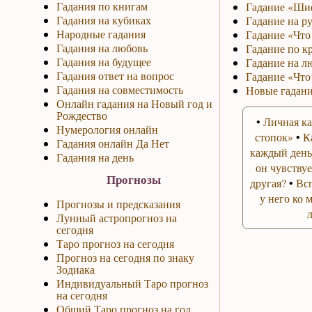
Гадания по книгам
Гадание «Ши
Гадания на кубиках
Гадание на р
Народные гадания
Гадание «Что 
Гадания на любовь
Гадание по к
Гадания на будущее
Гадание на л
Гадания ответ на вопрос
Гадание «Что
Гадания на совместимость
Новые гадани
Онлайн гадания на Новый год и
Рождество
•
Личная ка
Нумерология онлайн
стопок»
•
К
Гадания онлайн Да Нет
каждый день
Гадания на день
он чувствуе
Прогнозы
другая?
•
Вс
у него ко 
Прогнозы и предсказания
Лунный астропрогноз на
сегодня
Таро прогноз на сегодня
Прогноз на сегодня по знаку
Зодиака
Индивидуальный Таро прогноз
на сегодня
Общий Таро прогноз на год