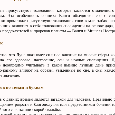
и присутствуют толкования, которые касаются отдаленного
ом. Эта особенность сонника Ванги объединяет его с с
 котором тоже присутствуют толкования снов в масштабах всег
нник включает в себя толкования сновидений на основе дара,
х предсказателей и пророков планеты — Ванги и Мишеля Ностра
ик
тно, что Луна оказывает сильное влияние на многие сферы жи
а его здоровье, настроение, сон и ночные сновидения. Д
в необходимо учитывать, в какой именно лунный день присн
о-разному влияют на образы, увиденные во сне, а сны кажд
е значение.
ов по темам и буквам
 с давних времён является загадкой для человека. Правильно 
ещанием радости и благополучия или предвестником болезни и
ного счастья или скорой свадьбы.
в нашей жизни сложно переоценить, но иногда их содержание 