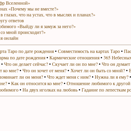
фр Вселенной»
унах «Почему мы не вместе?»
в глазах, что на устах, что в мыслях и планах?»
ругу ответов
юбимого «Выйду ли я замуж за него?»
 со мной происходит?»
я онлайн
рта Таро по дате рождения
•
Совместимость на картах Таро
•
Пас
арма по дате рождения
•
Кармические отношения
•
365 Небесных
•
Что он делает сейчас?
•
Скучает ли он по мне?
•
Что он думает
т ко мне?
•
Что он хочет от меня?
•
Хочет ли он быть со мной?
•
поминает ли он меня?
•
Что ждет меня с ним?
•
Нужна ли я ему?
мне?
•
Как он относится ко мне?
•
Отношение любимого к другой
любимого
•
На двух иголках на любовь
•
Гадание по лепесткам р