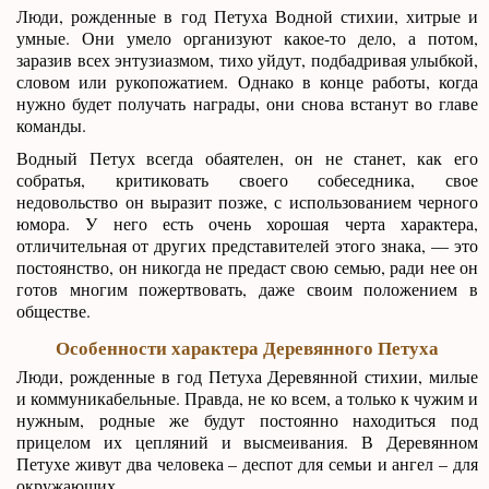
Люди, рожденные в год Петуха Водной стихии, хитрые и
умные. Они умело организуют какое-то дело, а потом,
заразив всех энтузиазмом, тихо уйдут, подбадривая улыбкой,
словом или рукопожатием. Однако в конце работы, когда
нужно будет получать награды, они снова встанут во главе
команды.
Водный Петух всегда обаятелен, он не станет, как его
собратья, критиковать своего собеседника, свое
недовольство он выразит позже, с использованием черного
юмора. У него есть очень хорошая черта характера,
отличительная от других представителей этого знака, — это
постоянство, он никогда не предаст свою семью, ради нее он
готов многим пожертвовать, даже своим положением в
обществе.
Особенности характера Деревянного Петуха
Люди, рожденные в год Петуха Деревянной стихии, милые
и коммуникабельные. Правда, не ко всем, а только к чужим и
нужным, родные же будут постоянно находиться под
прицелом их цепляний и высмеивания. В Деревянном
Петухе живут два человека – деспот для семьи и ангел – для
окружающих.