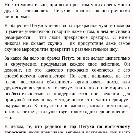
Но что удивительно, при всем при этом у них очень много
друзей, считающих Петухов просто эксцентричными
личностями.
В обществе Петухов ценят за их прекрасное чувство юмора
и умение убедительно говорить даже о том, в чем не сильно
разбираются – эти люди прекрасные ораторы. С ними
никогда не бывает скучно – их присутствие даже самое
скучное мероприятие превратит в развлекательное шоу.
За какое бы дело ни брался Петух, он все делает щепетильно
и скрупулезно, продумывая каждое свое действие. Он
деловит, но это качество прекрасно сочетается с его
способностями организатора. Но если, например, на его
плечи возложили обязанность организовать поход или
дружескую вечеринку, то следует знать, что он не мирится с
необязательностью и придерживается при ведении дел
присущей этому знаку методичности, что часто нервирует
окружающих. К тому же он не выносит, когда с ним спорят,
так как считает, что существует только одно верное мнение –
его.
в год Петуха по восточному
В целом, те, кто родился
гороскопу
, люди правдивые, верные и искренние, они часто