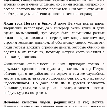
эгоистичные и очень упрямые, но с ними всегда интересно и
весело, поэтому им многое прощается. Они очень отважные,
любят рискнуть, и обычно данное их желание оправдано.
Люди года Петуха в быту.
В доме Петухов всегда царит
творческий беспорядок, да и интерьер очень яркий и даже
где-то вызывающий, тут могут быть совмещены разные
стили – перья павлина на персидском ковре, висящем над
строгим кожаным диваном. В обстановку своего жилья эти
люди готовы вложить огромные деньги, которые обычно не
водятся в их карманах, поэтому Петухи часто числятся в
списках должников.
Финансовая стабильность к ним приходит только в
результате кропотливого труда, а рожденные в год Петуха
обычно долго не работают на одном и том же служебном
месте, так как из-за своего тщеславия считают, что их вечно
недооценивают. Но даже если им и удается заработать
большие деньги, то они у них не задерживаются – всегда
найдут, куда их потратить.
Деловые качества людей, родившихся в год Петуха.
Петухам необходимо работать только в одиночку, поэтому