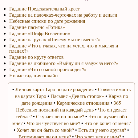
Гадание Предсказательный крест
Гадание на палочках-черточках на работу и деньги
Небесные списки по дате рождения
Гадание-пасьянс «Готика»
Гадание «Шифр Вселенной»
Гадание на рунах «Почему мы не вместе?»
Гадание «Что в глазах, что на устах, что в мыслях и
планах?»
Гадание по кругу ответов
Гадание на любимого «Выйду ли я замуж за него?»
Гадание «Что со мной происходит?»
Новые гадания онлайн
•
Личная карта Таро по дате рождения
•
Совместимость
на картах Таро
•
Пасьянс «Девять стопок»
•
Карма по
дате рождения
•
Кармические отношения
•
365
Небесных посланий на каждый день
•
Что он делает
сейчас?
•
Скучает ли он по мне?
•
Что он думает обо
мне?
•
Что он чувствует ко мне?
•
Что он хочет от меня?
•
Хочет ли он быть со мной?
•
Есть ли у него другая?
•
Вспоминает ли он меня?
•
Что ждет меня с ним?
•