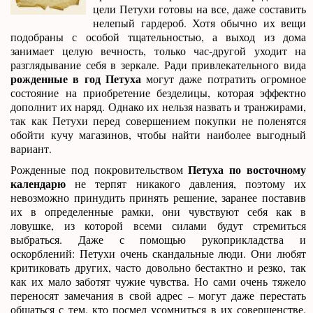
цели Петухи готовы на все, даже составить
нелепый гардероб. Хотя обычно их вещи
подобраны с особой тщательностью, а выход из дома
занимает целую вечность, только час-другой уходит на
разглядывание себя в зеркале. Ради привлекательного вида
рожденные в год Петуха
могут даже потратить огромное
состояние на приобретение безделицы, которая эффектно
дополнит их наряд. Однако их нельзя назвать и транжирами,
так как Петухи перед совершением покупки не поленятся
обойти кучу магазинов, чтобы найти наиболее выгодный
вариант.
Петуха по восточному
Рожденные под покровительством
календарю
не терпят никакого давления, поэтому их
невозможно принудить принять решение, заранее поставив
их в определенные рамки, они чувствуют себя как в
ловушке, из которой всеми силами будут стремиться
выбраться. Даже с помощью рукоприкладства и
оскорблений: Петухи очень скандальные люди. Они любят
критиковать других, часто довольно бестактно и резко, так
как их мало заботят чужие чувства. Но сами очень тяжело
переносят замечания в свой адрес – могут даже перестать
общаться с тем, кто посмел усомниться в их совершенстве.