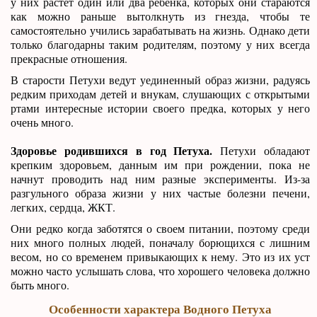
у них растет один или два ребенка, которых они стараются
как можно раньше вытолкнуть из гнезда, чтобы те
самостоятельно учились зарабатывать на жизнь. Однако дети
только благодарны таким родителям, поэтому у них всегда
прекрасные отношения.
В старости Петухи ведут уединенный образ жизни, радуясь
редким приходам детей и внукам, слушающих с открытыми
ртами интересные истории своего предка, которых у него
очень много.
Здоровье родившихся в год Петуха.
Петухи обладают
крепким здоровьем, данным им при рождении, пока не
начнут проводить над ним разные эксперименты. Из-за
разгульного образа жизни у них частые болезни печени,
легких, сердца, ЖКТ.
Они редко когда заботятся о своем питании, поэтому среди
них много полных людей, поначалу борющихся с лишним
весом, но со временем привыкающих к нему. Это из их уст
можно часто услышать слова, что хорошего человека должно
быть много.
Особенности характера Водного Петуха