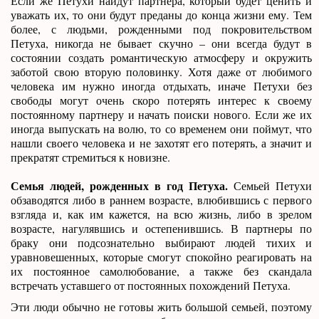
Если же Петухи найдут партнера, который будет ценить и
уважать их, то они будут преданы до конца жизни ему. Тем
более, с людьми, рожденными под покровительством
Петуха, никогда не бывает скучно – они всегда будут в
состоянии создать романтическую атмосферу и окружить
заботой свою вторую половинку. Хотя даже от любимого
человека им нужно иногда отдыхать, иначе Петухи без
свободы могут очень скоро потерять интерес к своему
постоянному партнеру и начать поиски нового. Если же их
иногда выпускать на волю, то со временем они поймут, что
нашли своего человека и не захотят его потерять, а значит и
прекратят стремиться к новизне.
Семья людей, рожденных в год Петуха.
Семьей Петухи
обзаводятся либо в раннем возрасте, влюбившись с первого
взгляда и, как им кажется, на всю жизнь, либо в зрелом
возрасте, нагулявшись и остепенившись. В партнеры по
браку они подсознательно выбирают людей тихих и
уравновешенных, которые смогут спокойно реагировать на
их постоянное самолюбование, а также без скандала
встречать уставшего от постоянных похождений Петуха.
Эти люди обычно не готовы жить большой семьей, поэтому