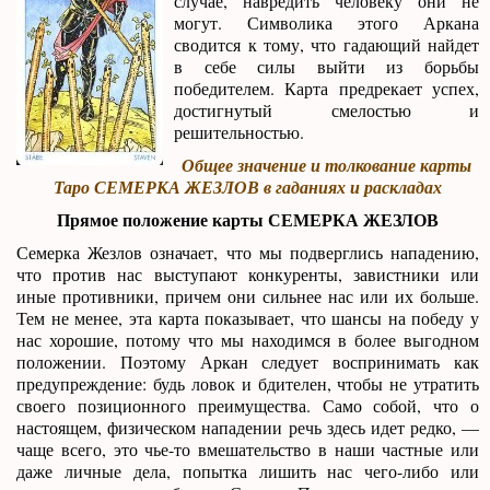
случае, навредить человеку они не
могут. Символика этого Аркана
сводится к тому, что гадающий найдет
в себе силы выйти из борьбы
победителем. Карта предрекает успех,
достигнутый смелостью и
решительностью.
Общее значение и толкование карты
Таро СЕМЕРКА ЖЕЗЛОВ в гаданиях и раскладах
Прямое положение карты СЕМЕРКА ЖЕЗЛОВ
Семерка Жезлов означает, что мы подверглись нападению,
что против нас выступают конкуренты, завистники или
иные противники, причем они сильнее нас или их больше.
Тем не менее, эта карта показывает, что шансы на победу у
нас хорошие, потому что мы находимся в более выгодном
положении. Поэтому Аркан следует воспринимать как
предупреждение: будь ловок и бдителен, чтобы не утратить
своего позиционного преимущества. Само собой, что о
настоящем, физическом нападении речь здесь идет редко, —
чаще всего, это чье-то вмешательство в наши частные или
даже личные дела, попытка лишить нас чего-либо или