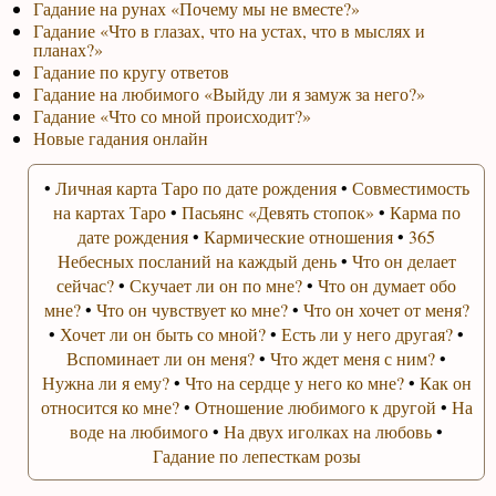
Гадание на рунах «Почему мы не вместе?»
Гадание «Что в глазах, что на устах, что в мыслях и
планах?»
Гадание по кругу ответов
Гадание на любимого «Выйду ли я замуж за него?»
Гадание «Что со мной происходит?»
Новые гадания онлайн
•
Личная карта Таро по дате рождения
•
Совместимость
на картах Таро
•
Пасьянс «Девять стопок»
•
Карма по
дате рождения
•
Кармические отношения
•
365
Небесных посланий на каждый день
•
Что он делает
сейчас?
•
Скучает ли он по мне?
•
Что он думает обо
мне?
•
Что он чувствует ко мне?
•
Что он хочет от меня?
•
Хочет ли он быть со мной?
•
Есть ли у него другая?
•
Вспоминает ли он меня?
•
Что ждет меня с ним?
•
Нужна ли я ему?
•
Что на сердце у него ко мне?
•
Как он
относится ко мне?
•
Отношение любимого к другой
•
На
воде на любимого
•
На двух иголках на любовь
•
Гадание по лепесткам розы