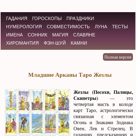
ГАДАНИЯ
ГОРОСКОПЫ
ПРАЗДНИКИ
НУМЕРОЛОГИЯ
СОВМЕСТИМОСТЬ
ЛУНА
ТЕСТЫ
ИМЕНА
СОННИК
МАГИЯ
СЛАВЯНЕ
ХИРОМАНТИЯ
ФЭН-ШУЙ
КАМНИ
Младшие Арканы Таро Жезлы
Жезлы (Посохи, Палицы,
Скипетры)
— это
четвертая масть в колоде
карт Таро, астрологически
связанная с элементом
Огонь и Знаками Зодиака
Овен, Лев и Стрелец. В
гаданиях, предсказаниях и