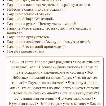
Гадание на палочках-черточках на работу и деньги
Небесные списки по дате рождения
Гадание-пасьянс «Готика»
Гадание «Шифр Вселенной»
Гадание на рунах «Почему мы не вместе?»
Гадание «Что в глазах, что на устах, что в мыслях и
планах?»
Гадание по кругу ответов
Гадание на любимого «Выйду ли я замуж за него?»
Гадание «Что со мной происходит?»
Новые гадания онлайн
•
Личная карта Таро по дате рождения
•
Совместимость
на картах Таро
•
Пасьянс «Девять стопок»
•
Карма по
дате рождения
•
Кармические отношения
•
365
Небесных посланий на каждый день
•
Что он делает
сейчас?
•
Скучает ли он по мне?
•
Что он думает обо
мне?
•
Что он чувствует ко мне?
•
Что он хочет от меня?
•
Хочет ли он быть со мной?
•
Есть ли у него другая?
•
Вспоминает ли он меня?
•
Что ждет меня с ним?
•
Нужна ли я ему?
•
Что на сердце у него ко мне?
•
Как он