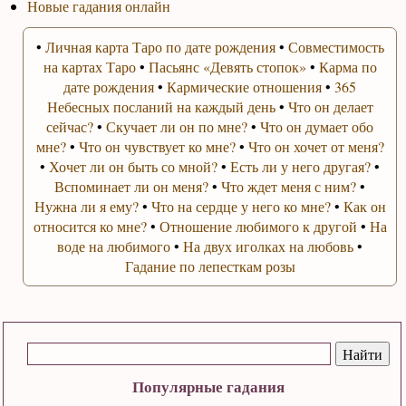
Новые гадания онлайн
•
Личная карта Таро по дате рождения
•
Совместимость
на картах Таро
•
Пасьянс «Девять стопок»
•
Карма по
дате рождения
•
Кармические отношения
•
365
Небесных посланий на каждый день
•
Что он делает
сейчас?
•
Скучает ли он по мне?
•
Что он думает обо
мне?
•
Что он чувствует ко мне?
•
Что он хочет от меня?
•
Хочет ли он быть со мной?
•
Есть ли у него другая?
•
Вспоминает ли он меня?
•
Что ждет меня с ним?
•
Нужна ли я ему?
•
Что на сердце у него ко мне?
•
Как он
относится ко мне?
•
Отношение любимого к другой
•
На
воде на любимого
•
На двух иголках на любовь
•
Гадание по лепесткам розы
Популярные гадания