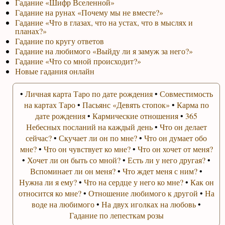
Гадание «Шифр Вселенной»
Гадание на рунах «Почему мы не вместе?»
Гадание «Что в глазах, что на устах, что в мыслях и
планах?»
Гадание по кругу ответов
Гадание на любимого «Выйду ли я замуж за него?»
Гадание «Что со мной происходит?»
Новые гадания онлайн
•
Личная карта Таро по дате рождения
•
Совместимость
на картах Таро
•
Пасьянс «Девять стопок»
•
Карма по
дате рождения
•
Кармические отношения
•
365
Небесных посланий на каждый день
•
Что он делает
сейчас?
•
Скучает ли он по мне?
•
Что он думает обо
мне?
•
Что он чувствует ко мне?
•
Что он хочет от меня?
•
Хочет ли он быть со мной?
•
Есть ли у него другая?
•
Вспоминает ли он меня?
•
Что ждет меня с ним?
•
Нужна ли я ему?
•
Что на сердце у него ко мне?
•
Как он
относится ко мне?
•
Отношение любимого к другой
•
На
воде на любимого
•
На двух иголках на любовь
•
Гадание по лепесткам розы