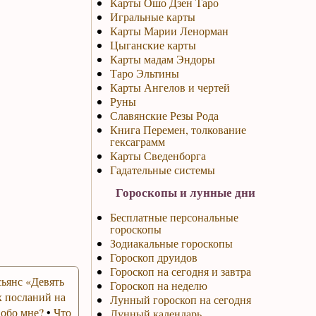
Карты Ошо Дзен Таро
Игральные карты
Карты Марии Ленорман
Цыганские карты
Карты мадам Эндоры
Таро Эльтины
Карты Ангелов и чертей
Руны
Славянские Резы Рода
Книга Перемен, толкование
гексаграмм
Карты Сведенборга
Гадательные системы
Гороскопы и лунные дни
Бесплатные персональные
гороскопы
Зодиакальные гороскопы
Гороскоп друидов
Гороскоп на сегодня и завтра
ьянс «Девять
Гороскоп на неделю
 посланий на
Лунный гороскоп на сегодня
 обо мне?
•
Что
Лунный календарь