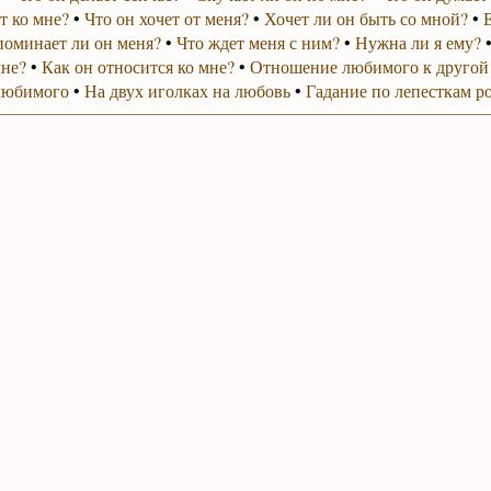
т ко мне?
•
Что он хочет от меня?
•
Хочет ли он быть со мной?
•
поминает ли он меня?
•
Что ждет меня с ним?
•
Нужна ли я ему?
мне?
•
Как он относится ко мне?
•
Отношение любимого к другой
любимого
•
На двух иголках на любовь
•
Гадание по лепесткам р