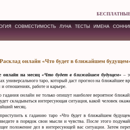
БЕСПЛАТНЫЕ
ОГИЯ
СОВМЕСТИМОСТЬ
ЛУНА
ТЕСТЫ
ИМЕНА
СОННИ
Расклад онлайн «Что будет в ближайшем будущем
е онлайн на месяц
«Что будет в ближайшем будущем»
– э
нах универсального таро, который даст прогноз на ближайшее в
 и отношениях, работе и карьере.
о гадания онлайн не только опишут наиболее вероятное ближай
будет складываться интересующая ситуация, какой человек окаж
айший месяц.
 приступить к гаданию таро «Что будет в ближайшем будущем
иведите в порядок свои мысли и чувства. После этого подумай
кущее положение дел в интересующей вас ситуации. Затем пер