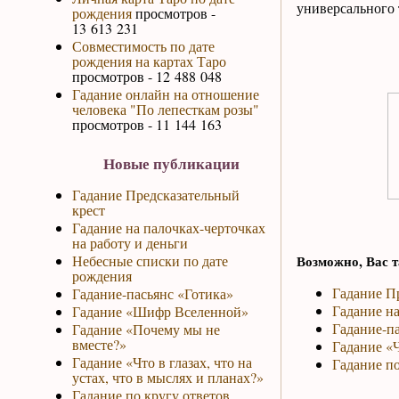
универсального 
рождения
просмотров -
13 613 231
Совместимость по дате
рождения на картах Таро
просмотров - 12 488 048
Гадание онлайн на отношение
человека "По лепесткам розы"
просмотров - 11 144 163
Новые публикации
Гадание Предсказательный
крест
Гадание на палочках-черточках
на работу и деньги
Небесные списки по дате
Возможно, Вас т
рождения
Гадание П
Гадание-пасьянс «Готика»
Гадание на
Гадание «Шифр Вселенной»
Гадание-па
Гадание «Почему мы не
вместе?»
Гадание «Ч
Гадание «Что в глазах, что на
Гадание по
устах, что в мыслях и планах?»
Гадание по кругу ответов