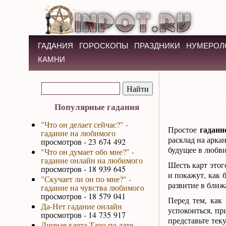
ГАДАНИЯ
ГОРОСКОПЫ
ПРАЗДНИКИ
НУМЕРОЛ
КАМНИ
Популярные гадания
"Что он делает сейчас?" -
гадани
Простое
гадание на любимого
расклад на арка
просмотров - 23 674 492
будущее в любви
"Что он думает обо мне?" -
гадание онлайн на любимого
Шесть карт этог
просмотров - 18 939 645
и покажут, как 
"Скучает ли он по мне?" -
развитие в ближ
гадание на чувства любимого
просмотров - 18 579 041
Перед тем, как
Да-Нет гадание онлайн
успокоиться, пр
просмотров - 14 735 917
представьте те
Личная карта Таро по дате