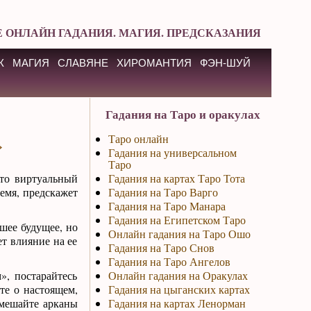
 ОНЛАЙН ГАДАНИЯ. МАГИЯ. ПРЕДСКАЗАНИЯ
К
МАГИЯ
СЛАВЯНЕ
ХИРОМАНТИЯ
ФЭН-ШУЙ
Гадания на Таро и оракулах
Таро онлайн
»
Гадания на универсальном
Таро
то виртуальный
Гадания на картах Таро Тота
ремя, предскажет
Гадания на Таро Варго
Гадания на Таро Манара
Гадания на Египетском Таро
шее будущее, но
Онлайн гадания на Таро Ошо
ет влияние на ее
Гадания на Таро Снов
Гадания на Таро Ангелов
», постарайтесь
Онлайн гадания на Оракулах
те о настоящем,
Гадания на цыганских картах
емешайте арканы
Гадания на картах Ленорман