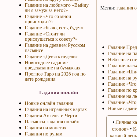
Гадание на любимого «Выйду
Метки:
гадания 
ли я замуж за него?»
Гадание «Что со мной
происходит?»
Гадание «Было, есть, будет»
Гадание «Стоит ли
прислушаться к совету?»
Гадание на древнем Русском
Гадание Пред
пасьянсе
Гадание на па
Гадание «Девять недель»
Небесные спи
Новогоднее гадание-
Гадание-пась
предсказание на бумажках
Гадание «Ши
Прогноз Таро на 2026 год по
Гадание на р
дате рождения
Гадание «Что 
Гадание по к
Гадания онлайн
Гадание на л
Гадание «Что
Новые онлайн гадания
Новые гадани
Гадания на игральных картах
Гадания Ангелы и Черти
Пасьянсы гадания онлайн
•
Личная ка
Гадания на монетах
стопок»
•
К
Гадания по рунам
каждый день