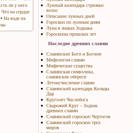
Есть ли у него
Лунный календарь стрижки
волос
•
Что на сердце
Описание лунных дней
•
На воде на
Гороскоп по лунным дням
озы
Луна в знаках Зодиака
Гороскопы прошлых лет
Наследие древних славян
Славянские Боги и Богини
Мифология славян
Мифические существа
Славянская символика,
славянские обереги
Летоисчисление славян
Славянский календарь Коляды
Дар
Круголет Числобога
Сварожий Круг – Зодиак
древних славян
Славянский гороскоп Чертогов
Славянский гороскоп трех
миров