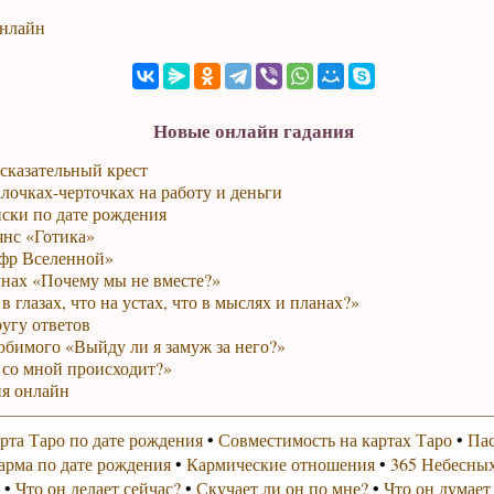
онлайн
Новые онлайн гадания
сказательный крест
лочках-черточках на работу и деньги
ски по дате рождения
янс «Готика»
фр Вселенной»
унах «Почему мы не вместе?»
в глазах, что на устах, что в мыслях и планах?»
ругу ответов
юбимого «Выйду ли я замуж за него?»
 со мной происходит?»
я онлайн
рта Таро по дате рождения
•
Совместимость на картах Таро
•
Пас
арма по дате рождения
•
Кармические отношения
•
365 Небесных
•
Что он делает сейчас?
•
Скучает ли он по мне?
•
Что он думает