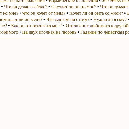
арма по дате рождения
•
Кармические отношения
•
365 Небесных
•
Что он делает сейчас?
•
Скучает ли он по мне?
•
Что он думает
т ко мне?
•
Что он хочет от меня?
•
Хочет ли он быть со мной?
•
поминает ли он меня?
•
Что ждет меня с ним?
•
Нужна ли я ему?
мне?
•
Как он относится ко мне?
•
Отношение любимого к другой
любимого
•
На двух иголках на любовь
•
Гадание по лепесткам р