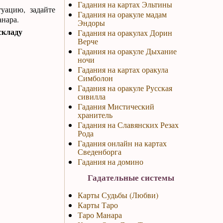
Гадания на картах Эльтины
уацию, задайте
Гадания на оракуле мадам
анара.
Эндоры
складу
Гадания на оракулах Дорин
Верче
Гадания на оракуле Дыхание
ночи
Гадания на картах оракула
Симболон
Гадания на оракуле Русская
сивилла
Гадания Мистический
хранитель
Гадания на Славянских Резах
Рода
Гадания онлайн на картах
Сведенборга
Гадания на домино
Гадательные системы
Карты Судьбы (Любви)
Карты Таро
Таро Манара