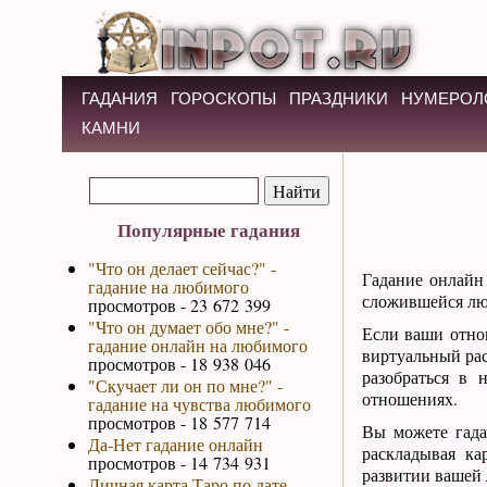
ГАДАНИЯ
ГОРОСКОПЫ
ПРАЗДНИКИ
НУМЕРОЛ
КАМНИ
Популярные гадания
"Что он делает сейчас?" -
Гадание онлайн
гадание на любимого
сложившейся лю
просмотров - 23 672 399
"Что он думает обо мне?" -
Если ваши отно
гадание онлайн на любимого
виртуальный рас
просмотров - 18 938 046
разобраться в 
"Скучает ли он по мне?" -
отношениях.
гадание на чувства любимого
просмотров - 18 577 714
Вы можете гада
Да-Нет гадание онлайн
раскладывая ка
просмотров - 14 734 931
развитии вашей
Личная карта Таро по дате