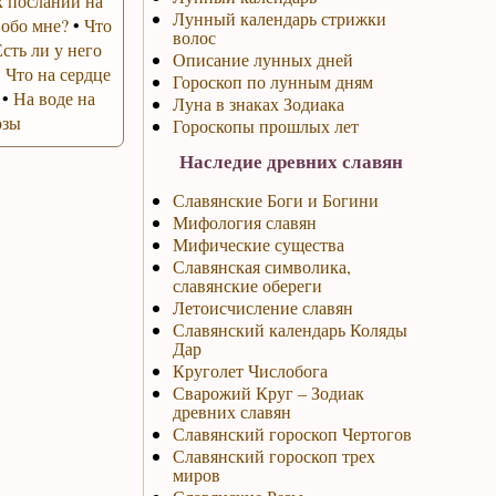
 посланий на
Лунный календарь стрижки
 обо мне?
•
Что
волос
Есть ли у него
Описание лунных дней
•
Что на сердце
Гороскоп по лунным дням
•
На воде на
Луна в знаках Зодиака
озы
Гороскопы прошлых лет
Наследие древних славян
Славянские Боги и Богини
Мифология славян
Мифические существа
Славянская символика,
славянские обереги
Летоисчисление славян
Славянский календарь Коляды
Дар
Круголет Числобога
Сварожий Круг – Зодиак
древних славян
Славянский гороскоп Чертогов
Славянский гороскоп трех
миров