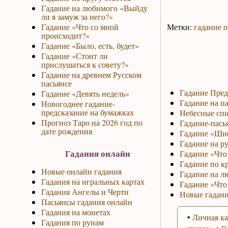
Гадание на любимого «Выйду
ли я замуж за него?»
Гадание «Что со мной
Метки:
гадание о
происходит?»
Гадание «Было, есть, будет»
Гадание «Стоит ли
прислушаться к совету?»
Гадание на древнем Русском
пасьянсе
Гадание Пред
Гадание «Девять недель»
Гадание на па
Новогоднее гадание-
предсказание на бумажках
Небесные спи
Прогноз Таро на 2026 год по
Гадание-пась
дате рождения
Гадание «Ши
Гадание на р
Гадания онлайн
Гадание «Что 
Гадание по к
Новые онлайн гадания
Гадание на л
Гадания на игральных картах
Гадание «Что
Гадания Ангелы и Черти
Новые гадани
Пасьянсы гадания онлайн
Гадания на монетах
•
Личная ка
Гадания по рунам