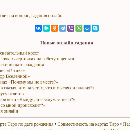
твет на вопрос
,
гадания онлайн
Новые онлайн гадания
сказательный крест
лочках-черточках на работу и деньги
ски по дате рождения
янс «Готика»
фр Вселенной»
унах «Почему мы не вместе?»
в глазах, что на устах, что в мыслях и планах?»
ругу ответов
юбимого «Выйду ли я замуж за него?»
 со мной происходит?»
я онлайн
рта Таро по дате рождения
•
Совместимость на картах Таро
•
Пас