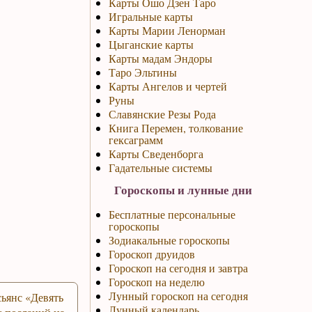
Карты Ошо Дзен Таро
Игральные карты
Карты Марии Ленорман
Цыганские карты
Карты мадам Эндоры
Таро Эльтины
Карты Ангелов и чертей
Руны
Славянские Резы Рода
Книга Перемен, толкование
гексаграмм
Карты Сведенборга
Гадательные системы
Гороскопы и лунные дни
Бесплатные персональные
гороскопы
Зодиакальные гороскопы
Гороскоп друидов
Гороскоп на сегодня и завтра
Гороскоп на неделю
Лунный гороскоп на сегодня
ьянс «Девять
Лунный календарь