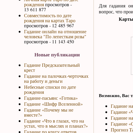
рождения
просмотров -
Для гадания о
13 611 877
вопрос, что про
Совместимость по дате
Карты 
рождения на картах Таро
просмотров - 12 485 967
Гадание онлайн на отношение
человека "По лепесткам розы"
просмотров - 11 143 450
Новые публикации
Гадание Предсказательный
крест
Гадание на палочках-черточках
на работу и деньги
Небесные списки по дате
рождения
Возможно, Вас т
Гадание-пасьянс «Готика»
Гадание «Шифр Вселенной»
Гадание н
Гадание «Почему мы не
Гадание «Ч
вместе?»
Гадание на
Гадание «Что в глазах, что на
Гадание «С
устах, что в мыслях и планах?»
Прогноз Та
Гадание по кругу ответов