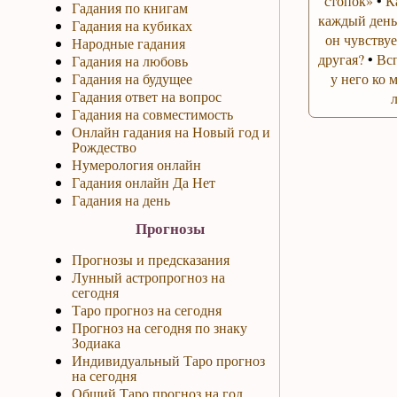
стопок»
•
К
Гадания по книгам
каждый день
Гадания на кубиках
он чувствуе
Народные гадания
другая?
•
Вс
Гадания на любовь
Гадания на будущее
у него ко 
Гадания ответ на вопрос
Гадания на совместимость
Онлайн гадания на Новый год и
Рождество
Нумерология онлайн
Гадания онлайн Да Нет
Гадания на день
Прогнозы
Прогнозы и предсказания
Лунный астропрогноз на
сегодня
Таро прогноз на сегодня
Прогноз на сегодня по знаку
Зодиака
Индивидуальный Таро прогноз
на сегодня
Общий Таро прогноз на год