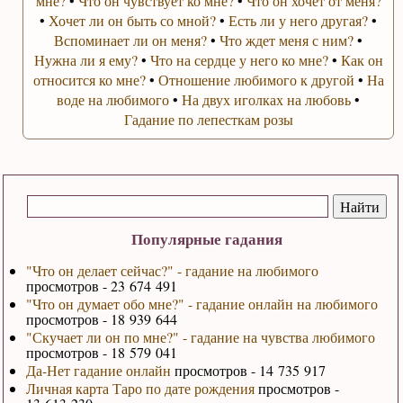
мне?
•
Что он чувствует ко мне?
•
Что он хочет от меня?
•
Хочет ли он быть со мной?
•
Есть ли у него другая?
•
Вспоминает ли он меня?
•
Что ждет меня с ним?
•
Нужна ли я ему?
•
Что на сердце у него ко мне?
•
Как он
относится ко мне?
•
Отношение любимого к другой
•
На
воде на любимого
•
На двух иголках на любовь
•
Гадание по лепесткам розы
Популярные гадания
"Что он делает сейчас?" - гадание на любимого
просмотров - 23 674 491
"Что он думает обо мне?" - гадание онлайн на любимого
просмотров - 18 939 644
"Скучает ли он по мне?" - гадание на чувства любимого
просмотров - 18 579 041
Да-Нет гадание онлайн
просмотров - 14 735 917
Личная карта Таро по дате рождения
просмотров -