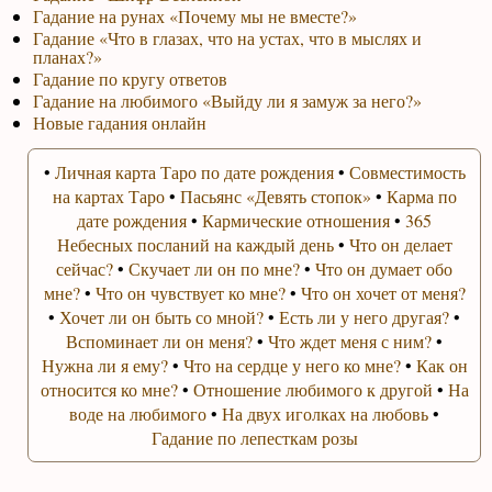
Гадание на рунах «Почему мы не вместе?»
Гадание «Что в глазах, что на устах, что в мыслях и
планах?»
Гадание по кругу ответов
Гадание на любимого «Выйду ли я замуж за него?»
Новые гадания онлайн
•
Личная карта Таро по дате рождения
•
Совместимость
на картах Таро
•
Пасьянс «Девять стопок»
•
Карма по
дате рождения
•
Кармические отношения
•
365
Небесных посланий на каждый день
•
Что он делает
сейчас?
•
Скучает ли он по мне?
•
Что он думает обо
мне?
•
Что он чувствует ко мне?
•
Что он хочет от меня?
•
Хочет ли он быть со мной?
•
Есть ли у него другая?
•
Вспоминает ли он меня?
•
Что ждет меня с ним?
•
Нужна ли я ему?
•
Что на сердце у него ко мне?
•
Как он
относится ко мне?
•
Отношение любимого к другой
•
На
воде на любимого
•
На двух иголках на любовь
•
Гадание по лепесткам розы