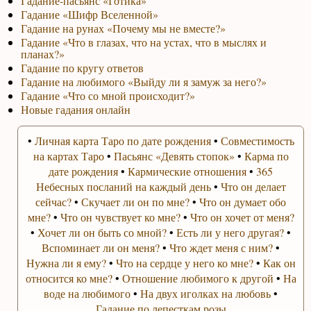
Гадание-пасьянс «Готика»
Гадание «Шифр Вселенной»
Гадание на рунах «Почему мы не вместе?»
Гадание «Что в глазах, что на устах, что в мыслях и
планах?»
Гадание по кругу ответов
Гадание на любимого «Выйду ли я замуж за него?»
Гадание «Что со мной происходит?»
Новые гадания онлайн
•
Личная карта Таро по дате рождения
•
Совместимость
на картах Таро
•
Пасьянс «Девять стопок»
•
Карма по
дате рождения
•
Кармические отношения
•
365
Небесных посланий на каждый день
•
Что он делает
сейчас?
•
Скучает ли он по мне?
•
Что он думает обо
мне?
•
Что он чувствует ко мне?
•
Что он хочет от меня?
•
Хочет ли он быть со мной?
•
Есть ли у него другая?
•
Вспоминает ли он меня?
•
Что ждет меня с ним?
•
Нужна ли я ему?
•
Что на сердце у него ко мне?
•
Как он
относится ко мне?
•
Отношение любимого к другой
•
На
воде на любимого
•
На двух иголках на любовь
•
Гадание по лепесткам розы