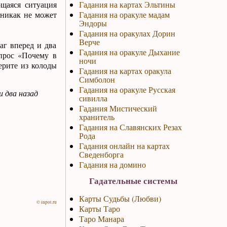
ющаяся ситуация
Гадания на картах Эльтины
 никак не может
Гадания на оракуле мадам
Эндоры
Гадания на оракулах Дорин
Верче
аг вперед и два
Гадания на оракуле Дыхание
опрос «Почему в
ночи
ерите из колоды
Гадания на картах оракула
Симболон
Гадания на оракуле Русская
и два назад
сивилла
Гадания Мистический
хранитель
Гадания на Славянских Резах
Рода
Гадания онлайн на картах
Сведенборга
Гадания на домино
Гадательные системы
Карты Судьбы (Любви)
© inpot.ru
Карты Таро
Таро Манара