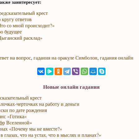
акже заинтересует:
редсказательный крест
 кругу ответов
Что со мной происходит?»
ро будущее
Цыганский расклад»
твет на вопрос
,
гадания на оракуле Симболон
,
гадания онлайн
Новые онлайн гадания
сказательный крест
лочках-черточках на работу и деньги
ски по дате рождения
янс «Готика»
фр Вселенной»
унах «Почему мы не вместе?»
в глазах, что на устах, что в мыслях и планах?»