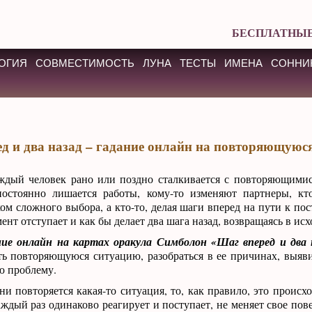
БЕСПЛАТНЫЕ
ОГИЯ
СОВМЕСТИМОСТЬ
ЛУНА
ТЕСТЫ
ИМЕНА
СОННИ
д и два назад – гадание онлайн на повторяющуюс
ждый человек рано или поздно сталкивается с повторяющими
постоянно лишается работы, кому-то изменяют партнеры, кт
м сложного выбора, а кто-то, делая шаги вперед на пути к пос
ент отступает и как бы делает два шага назад, возвращаясь в ис
ние онлайн на картах оракула Симболон «Шаг вперед и два 
ть повторяющуюся ситуацию, разобраться в ее причинах, выя
ю проблему.
ни повторяется какая-то ситуация, то, как правило, это происх
аждый раз одинаково реагирует и поступает, не меняет свое пове