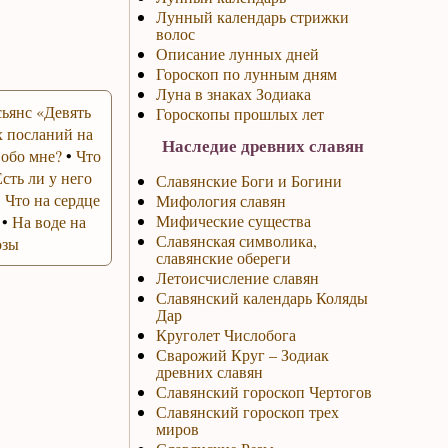
Лунный календарь стрижки
волос
Описание лунных дней
Гороскоп по лунным дням
Луна в знаках Зодиака
ьянс «Девять
Гороскопы прошлых лет
 посланий на
Наследие древних славян
 обо мне?
•
Что
Есть ли у него
Славянские Боги и Богини
•
Что на сердце
Мифология славян
Мифические существа
•
На воде на
Славянская символика,
озы
славянские обереги
Летоисчисление славян
Славянский календарь Коляды
Дар
Круголет Числобога
Сварожий Круг – Зодиак
древних славян
Славянский гороскоп Чертогов
Славянский гороскоп трех
миров