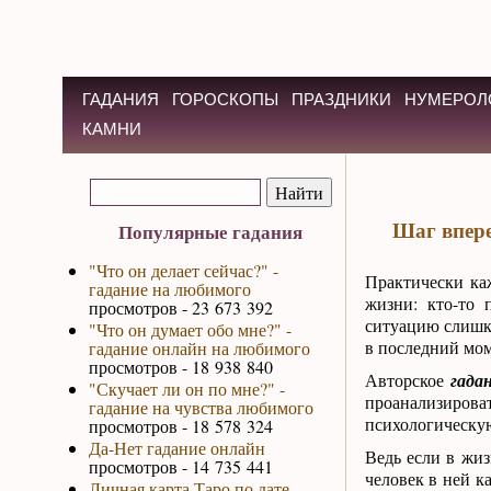
ГАДАНИЯ
ГОРОСКОПЫ
ПРАЗДНИКИ
НУМЕРОЛ
КАМНИ
Шаг впере
Популярные гадания
"Что он делает сейчас?" -
Практически ка
гадание на любимого
жизни: кто-то 
просмотров - 23 673 392
ситуацию слишко
"Что он думает обо мне?" -
в последний мом
гадание онлайн на любимого
просмотров - 18 938 840
Авторское
гада
"Скучает ли он по мне?" -
проанализирова
гадание на чувства любимого
психологическу
просмотров - 18 578 324
Да-Нет гадание онлайн
Ведь если в жиз
просмотров - 14 735 441
человек в ней к
Личная карта Таро по дате