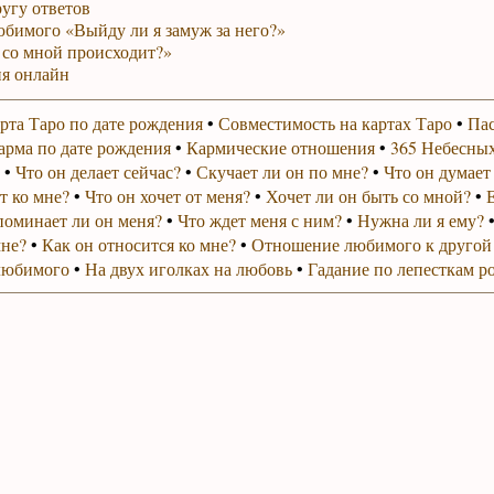
ругу ответов
юбимого «Выйду ли я замуж за него?»
 со мной происходит?»
я онлайн
рта Таро по дате рождения
•
Совместимость на картах Таро
•
Пас
арма по дате рождения
•
Кармические отношения
•
365 Небесных
•
Что он делает сейчас?
•
Скучает ли он по мне?
•
Что он думает
т ко мне?
•
Что он хочет от меня?
•
Хочет ли он быть со мной?
•
поминает ли он меня?
•
Что ждет меня с ним?
•
Нужна ли я ему?
мне?
•
Как он относится ко мне?
•
Отношение любимого к другой
любимого
•
На двух иголках на любовь
•
Гадание по лепесткам р