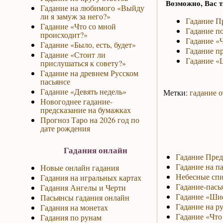
Возможно, Вас т
Гадание на любимого «Выйду
ли я замуж за него?»
Гадание П
Гадание «Что со мной
Гадание по
происходит?»
Гадание «
Гадание «Было, есть, будет»
Гадание п
Гадание «Стоит ли
Гадание «
прислушаться к совету?»
Гадание на древнем Русском
пасьянсе
Гадание «Девять недель»
Метки:
гадание о
Новогоднее гадание-
предсказание на бумажках
Прогноз Таро на 2026 год по
дате рождения
Гадания онлайн
Гадание Пред
Гадание на па
Новые онлайн гадания
Небесные спи
Гадания на игральных картах
Гадание-пась
Гадания Ангелы и Черти
Гадание «Ши
Пасьянсы гадания онлайн
Гадание на р
Гадания на монетах
Гадание «Что 
Гадания по рунам