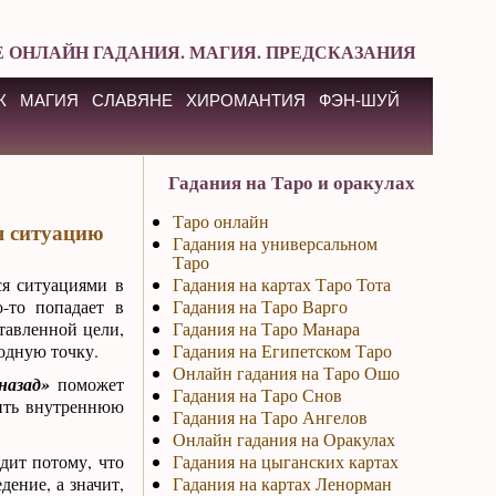
 ОНЛАЙН ГАДАНИЯ. МАГИЯ. ПРЕДСКАЗАНИЯ
К
МАГИЯ
СЛАВЯНЕ
ХИРОМАНТИЯ
ФЭН-ШУЙ
Гадания на Таро и оракулах
Таро онлайн
я ситуацию
Гадания на универсальном
Таро
ся ситуациями в
Гадания на картах Таро Тота
о-то попадает в
Гадания на Таро Варго
тавленной цели,
Гадания на Таро Манара
ходную точку.
Гадания на Египетском Таро
Онлайн гадания на Таро Ошо
назад»
поможет
Гадания на Таро Снов
вить внутреннюю
Гадания на Таро Ангелов
Онлайн гадания на Оракулах
одит потому, что
Гадания на цыганских картах
дение, а значит,
Гадания на картах Ленорман