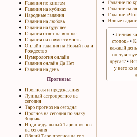
Гадание по к
Гадания по книгам
Гадание на л
Гадания на кубиках
Гадание «Что
Народные гадания
Новые гадани
Гадания на любовь
Гадания на будущее
Гадания ответ на вопрос
•
Личная ка
Гадания на совместимость
стопок»
•
К
Онлайн гадания на Новый год и
каждый день
Рождество
он чувствуе
Нумерология онлайн
другая?
•
Вс
Гадания онлайн Да Нет
у него ко 
Гадания на день
Прогнозы
Прогнозы и предсказания
Лунный астропрогноз на
сегодня
Таро прогноз на сегодня
Прогноз на сегодня по знаку
Зодиака
Индивидуальный Таро прогноз
на сегодня
Общий Таро прогноз на год