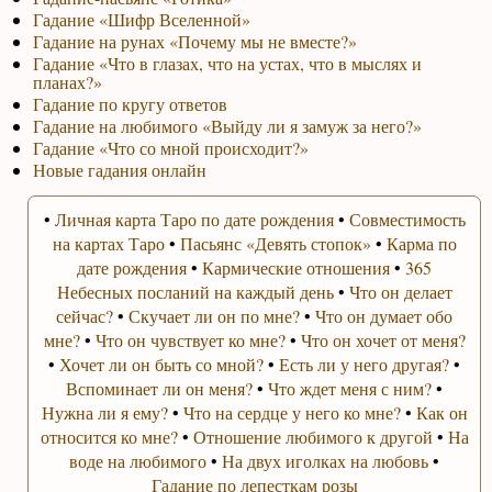
Гадание «Шифр Вселенной»
Гадание на рунах «Почему мы не вместе?»
Гадание «Что в глазах, что на устах, что в мыслях и
планах?»
Гадание по кругу ответов
Гадание на любимого «Выйду ли я замуж за него?»
Гадание «Что со мной происходит?»
Новые гадания онлайн
•
Личная карта Таро по дате рождения
•
Совместимость
на картах Таро
•
Пасьянс «Девять стопок»
•
Карма по
дате рождения
•
Кармические отношения
•
365
Небесных посланий на каждый день
•
Что он делает
сейчас?
•
Скучает ли он по мне?
•
Что он думает обо
мне?
•
Что он чувствует ко мне?
•
Что он хочет от меня?
•
Хочет ли он быть со мной?
•
Есть ли у него другая?
•
Вспоминает ли он меня?
•
Что ждет меня с ним?
•
Нужна ли я ему?
•
Что на сердце у него ко мне?
•
Как он
относится ко мне?
•
Отношение любимого к другой
•
На
воде на любимого
•
На двух иголках на любовь
•
Гадание по лепесткам розы