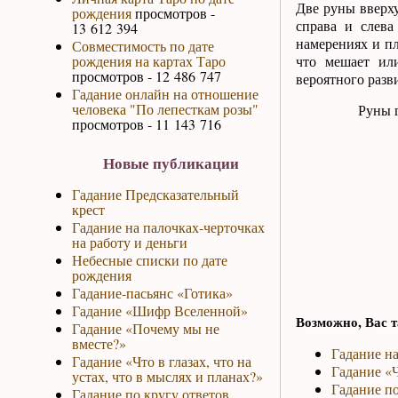
Две руны вверх
рождения
просмотров -
справа и слева
13 612 394
намерениях и пл
Совместимость по дате
рождения на картах Таро
что мешает ил
просмотров - 12 486 747
вероятного разв
Гадание онлайн на отношение
человека "По лепесткам розы"
Руны 
просмотров - 11 143 716
Новые публикации
Гадание Предсказательный
крест
Гадание на палочках-черточках
на работу и деньги
Небесные списки по дате
рождения
Гадание-пасьянс «Готика»
Гадание «Шифр Вселенной»
Возможно, Вас т
Гадание «Почему мы не
вместе?»
Гадание н
Гадание «Что в глазах, что на
Гадание «Ч
устах, что в мыслях и планах?»
Гадание по
Гадание по кругу ответов