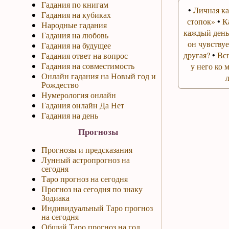
Гадания по книгам
•
Личная ка
Гадания на кубиках
стопок»
•
К
Народные гадания
каждый день
Гадания на любовь
он чувствуе
Гадания на будущее
другая?
•
Вс
Гадания ответ на вопрос
Гадания на совместимость
у него ко 
Онлайн гадания на Новый год и
Рождество
Нумерология онлайн
Гадания онлайн Да Нет
Гадания на день
Прогнозы
Прогнозы и предсказания
Лунный астропрогноз на
сегодня
Таро прогноз на сегодня
Прогноз на сегодня по знаку
Зодиака
Индивидуальный Таро прогноз
на сегодня
Общий Таро прогноз на год