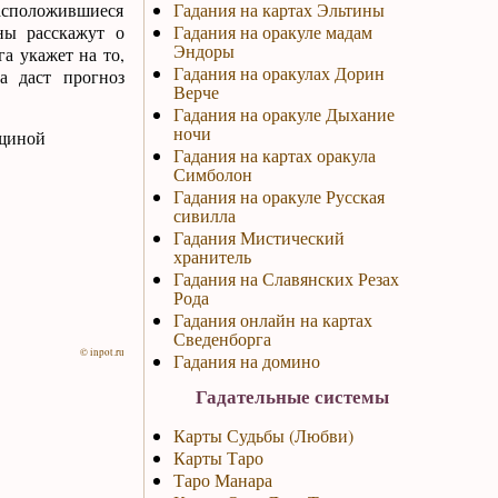
Расположившиеся
Гадания на картах Эльтины
ны расскажут о
Гадания на оракуле мадам
Эндоры
а укажет на то,
Гадания на оракулах Дорин
а даст прогноз
Верче
Гадания на оракуле Дыхание
ночи
нщиной
Гадания на картах оракула
Симболон
Гадания на оракуле Русская
сивилла
Гадания Мистический
хранитель
Гадания на Славянских Резах
Рода
Гадания онлайн на картах
Сведенборга
© inpot.ru
Гадания на домино
Гадательные системы
Карты Судьбы (Любви)
Карты Таро
Таро Манара