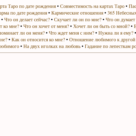
рта Таро по дате рождения
•
Совместимость на картах Таро
•
Пас
арма по дате рождения
•
Кармические отношения
•
365 Небесных
•
Что он делает сейчас?
•
Скучает ли он по мне?
•
Что он думает
т ко мне?
•
Что он хочет от меня?
•
Хочет ли он быть со мной?
•
поминает ли он меня?
•
Что ждет меня с ним?
•
Нужна ли я ему?
мне?
•
Как он относится ко мне?
•
Отношение любимого к другой
любимого
•
На двух иголках на любовь
•
Гадание по лепесткам р