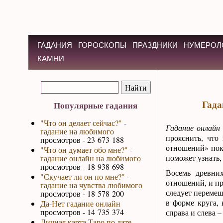
ГАДАНИЯ
ГОРОСКОПЫ
ПРАЗДНИКИ
НУМЕРОЛ
КАМНИ
Гада
Популярные гадания
"Что он делает сейчас?" -
Гадание онлай
гадание на любимого
прояснить, что
просмотров - 23 673 188
отношений» пока
"Что он думает обо мне?" -
поможет узнать,
гадание онлайн на любимого
просмотров - 18 938 698
Восемь древних
"Скучает ли он по мне?" -
отношений, и пр
гадание на чувства любимого
следует перемеш
просмотров - 18 578 200
в форме круга, 
Да-Нет гадание онлайн
просмотров - 14 735 374
справа и слева –
Личная карта Таро по дате