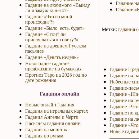
Гадание на
Гадание на любимого «Выйду
Гадание «Б
ли я замуж за него?»
Гадание «Что со мной
происходит?»
Гадание «Было, есть, будет»
Метки:
гадания 
Гадание «Стоит ли
прислушаться к совету?»
Гадание на древнем Русском
пасьянсе
Гадание «Девять недель»
Новогоднее гадание-
предсказание на бумажках
Гадание Пред
Прогноз Таро на 2026 год по
Гадание на па
дате рождения
Небесные спи
Гадание-пась
Гадания онлайн
Гадание «Ши
Гадание на р
Новые онлайн гадания
Гадание «Что 
Гадания на игральных картах
Гадание по к
Гадания Ангелы и Черти
Гадание на л
Пасьянсы гадания онлайн
Гадание «Что
Гадания на монетах
Новые гадани
Гадания по рунам