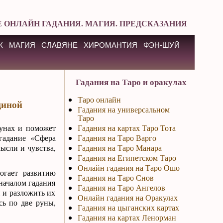
 ОНЛАЙН ГАДАНИЯ. МАГИЯ. ПРЕДСКАЗАНИЯ
К
МАГИЯ
СЛАВЯНЕ
ХИРОМАНТИЯ
ФЭН-ШУЙ
Гадания на Таро и оракулах
Таро онлайн
щиной
Гадания на универсальном
Таро
унах и поможет
Гадания на картах Таро Тота
 гадание «Сфера
Гадания на Таро Варго
ысли и чувства,
Гадания на Таро Манара
Гадания на Египетском Таро
Онлайн гадания на Таро Ошо
огает развитию
Гадания на Таро Снов
началом гадания
Гадания на Таро Ангелов
н и разложить их
Онлайн гадания на Оракулах
сь по две руны,
Гадания на цыганских картах
Гадания на картах Ленорман