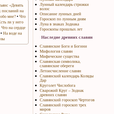
Лунный календарь стрижки
ьянс «Девять
волос
 посланий на
Описание лунных дней
 обо мне?
•
Что
Гороскоп по лунным дням
Есть ли у него
Луна в знаках Зодиака
•
Что на сердце
Гороскопы прошлых лет
•
На воде на
Наследие древних славян
озы
Славянские Боги и Богини
Мифология славян
Мифические существа
Славянская символика,
славянские обереги
Летоисчисление славян
Славянский календарь Коляды
Дар
Круголет Числобога
Сварожий Круг – Зодиак
древних славян
Славянский гороскоп Чертогов
Славянский гороскоп трех
миров