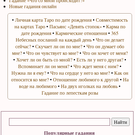
Гадание «Что со мной происходит?»
Новые гадания онлайн
•
Личная карта Таро по дате рождения
•
Совместимость
на картах Таро
•
Пасьянс «Девять стопок»
•
Карма по
дате рождения
•
Кармические отношения
•
365
Небесных посланий на каждый день
•
Что он делает
сейчас?
•
Скучает ли он по мне?
•
Что он думает обо
мне?
•
Что он чувствует ко мне?
•
Что он хочет от меня?
•
Хочет ли он быть со мной?
•
Есть ли у него другая?
•
Вспоминает ли он меня?
•
Что ждет меня с ним?
•
Нужна ли я ему?
•
Что на сердце у него ко мне?
•
Как он
относится ко мне?
•
Отношение любимого к другой
•
На
воде на любимого
•
На двух иголках на любовь
•
Гадание по лепесткам розы
Популярные гадания