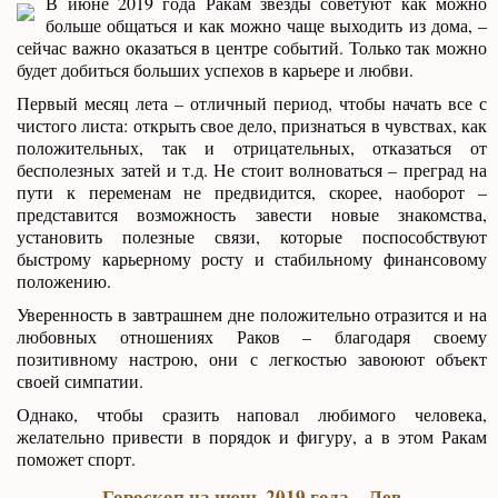
В июне 2019 года Ракам звезды советуют как можно
больше общаться и как можно чаще выходить из дома, –
сейчас важно оказаться в центре событий. Только так можно
будет добиться больших успехов в карьере и любви.
Первый месяц лета – отличный период, чтобы начать все с
чистого листа: открыть свое дело, признаться в чувствах, как
положительных, так и отрицательных, отказаться от
бесполезных затей и т.д. Не стоит волноваться – преград на
пути к переменам не предвидится, скорее, наоборот –
представится возможность завести новые знакомства,
установить полезные связи, которые поспособствуют
быстрому карьерному росту и стабильному финансовому
положению.
Уверенность в завтрашнем дне положительно отразится и на
любовных отношениях Раков – благодаря своему
позитивному настрою, они с легкостью завоюют объект
своей симпатии.
Однако, чтобы сразить наповал любимого человека,
желательно привести в порядок и фигуру, а в этом Ракам
поможет спорт.
Гороскоп на июнь 2019 года – Лев