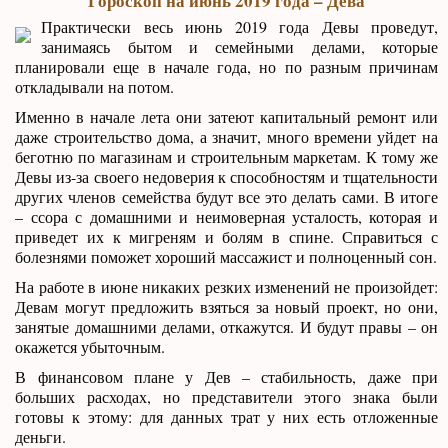
Гороскоп на июнь 2019 года – Дева
Практически весь июнь 2019 года Девы проведут,
занимаясь бытом и семейными делами, которые
планировали еще в начале года, но по разным причинам
откладывали на потом.
Именно в начале лета они затеют капитальный ремонт или
даже строительство дома, а значит, много времени уйдет на
беготню по магазинам и строительным маркетам. К тому же
Девы из-за своего недоверия к способностям и тщательности
других членов семейства будут все это делать сами. В итоге
– ссора с домашними и неимоверная усталость, которая и
приведет их к мигреням и болям в спине. Справиться с
болезнями поможет хороший массажист и полноценный сон.
На работе в июне никаких резких изменений не произойдет:
Девам могут предложить взяться за новый проект, но они,
занятые домашними делами, откажутся. И будут правы – он
окажется убыточным.
В финансовом плане у Дев – стабильность, даже при
больших расходах, но представители этого знака были
готовы к этому: для данных трат у них есть отложенные
деньги.