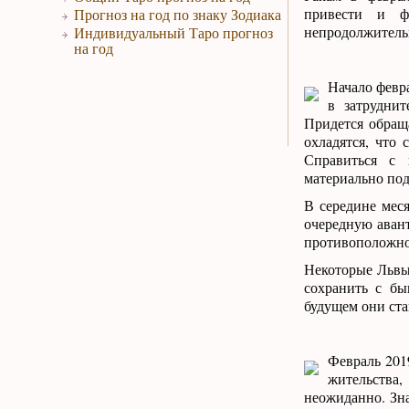
привести и ф
Прогноз на год по знаку Зодиака
непродолжительн
Индивидуальный Таро прогноз
на год
Начало февр
в затрудни
Придется обращ
охладятся, что 
Справиться с 
материально под
В середине меся
очередную аван
противоположног
Некоторые Львы
сохранить с бы
будущем они ста
Февраль 201
жительства,
неожиданно. Зна