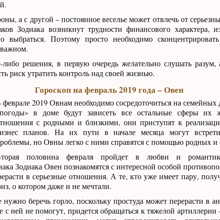
й.
оны, а с другой – постоянное веселье может отвлечь от серьезных
аков Зодиака возникнут трудности финансового характера, и
о выбраться. Поэтому просто необходимо сконцентрироват
 важном.
-либо решения, в первую очередь желательно слушать разум,
сть риск утратить контроль над своей жизнью.
Гороскоп на февраль 2019 года – Овен
 феврале 2019 Овнам необходимо сосредоточиться на семейных д
погоды» в доме будут зависеть все остальные сферы их 
тношения с родными и близкими, они приступят к реализаци
изнес планов. На их пути в начале месяца могут встрети
роблемы, но Овны легко с ними справятся с помощью родных и 
торая половина февраля пройдет в любви и романти
нака Зодиака Овен познакомятся с интересной особой противопо
ерасти в серьезные отношения. А те, кто уже имеет пару, полу
з, о котором даже и не мечтали.
 нужно беречь горло, поскольку простуда может перерасти в а
бе с ней не помогут, придется обращаться к тяжелой артиллерии