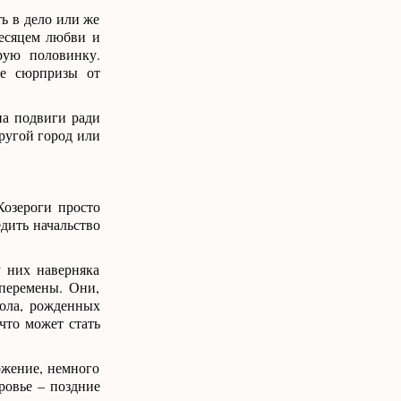
ь в дело или же
месяцем любви и
рую половинку.
ые сюрпризы от
на подвиги ради
другой город или
Козероги просто
едить начальство
 них наверняка
 перемены. Они,
пола, рожденных
что может стать
ожение, немного
ровье – поздние