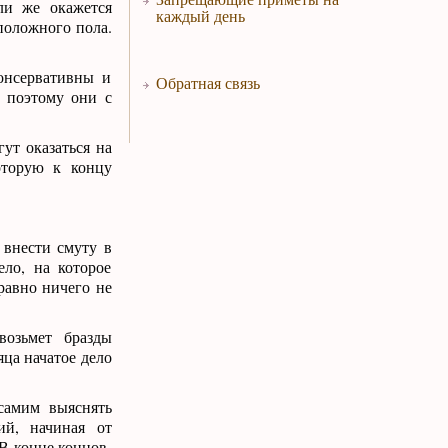
ли же окажется
каждый день
положного пола.
онсервативны и
Обратная связь
, поэтому они с
ут оказаться на
оторую к концу
 внести смуту в
ло, на которое
равно ничего не
возьмет бразды
яца начатое дело
самим выяснять
ий, начиная от
В конце концов,