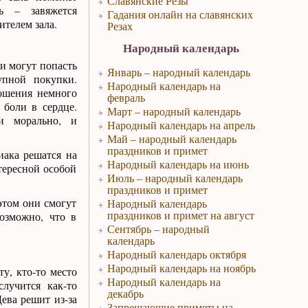
Славянские Резы
ь – завяжется
Гадания онлайн на славянских
телем зала.
Резах
Народный календарь
и могут попасть
Январь – народный календарь
упной покупки.
Народный календарь на
ношения немного
февраль
 боли в сердце.
Март – народный календарь
и морально, и
Народный календарь на апрель
Май – народный календарь
праздников и примет
иака решатся на
Народный календарь на июнь
тересной особой
Июль – народный календарь
праздников и примет
этом они смогут
Народный календарь
праздников и примет на август
озможно, что в
Сентябрь – народный
календарь
Народный календарь октября
Народный календарь на ноябрь
у, кто-то место
Народный календарь на
случится как-то
декабрь
ева решит из-за
Запрещающие приметы на