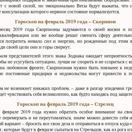
т с новой силой, но эмоционально Весы будут выжаты, что 
е консультации которого нервное состояние нормализуется.
Гороскоп на февраль 2019 года – Скорпион
месяц 2019 года Скорпионы задумаются о своей жизни и п
валификации или же вообще решат сменить сферу деятельнос
ся потратить немало сил и энергии, но рожденные под этим з
ади своей цели они и горы свернут.
аля представителей этого знака Зодиака ожидает неприятность 
обы не усугубить ситуацию, лучше не спорить и не ссориться с 
и на любовном фронте, Скорпионам нужно быть лояльнее к нед
че постоянные придирки и недовольства могут привести к п
ем не возникнет никаких проблем, – даже в разгар эпидемии гр
удет чувствовать себя великолепно, как будто находясь под защи
Гороскоп на февраль 2019 года – Стрелец
 феврале 2019 года нужно обратить особое внимание на сво
не перемерзать и не переутомляться, иначе можно довести себя 
й вариант – бросить все свои дела и отправиться в отпуск куда
т, которые будут в феврале сыпаться на Стрельцов, как из рога и