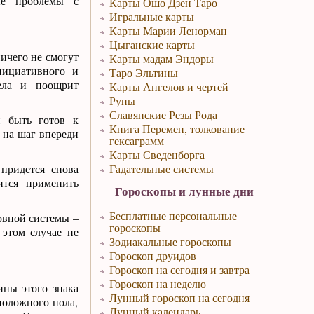
ые проблемы с
Карты Ошо Дзен Таро
Игральные карты
Карты Марии Ленорман
Цыганские карты
ничего не смогут
Карты мадам Эндоры
нициативного и
Таро Эльтины
дела и поощрит
Карты Ангелов и чертей
Руны
Славянские Резы Рода
н быть готов к
Книга Перемен, толкование
 на шаг впереди
гексаграмм
Карты Сведенборга
придется снова
Гадательные системы
ится применить
Гороскопы и лунные дни
Бесплатные персональные
рвной системы –
гороскопы
 этом случае не
Зодиакальные гороскопы
Гороскоп друидов
Гороскоп на сегодня и завтра
Гороскоп на неделю
ины этого знака
Лунный гороскоп на сегодня
положного пола,
Лунный календарь