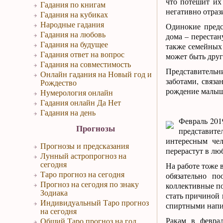
что потешит их
Гадания по книгам
негативно отраз
Гадания на кубиках
Народные гадания
Одинокие предс
Гадания на любовь
дома – перестан
Гадания на будущее
также семейных 
Гадания ответ на вопрос
может быть друг
Гадания на совместимость
Представительн
Онлайн гадания на Новый год и
заботами, связ
Рождество
рождение малыша
Нумерология онлайн
Гадания онлайн Да Нет
Гадания на день
Февраль 201
Прогнозы
представите
интересным че
Прогнозы и предсказания
перерастут в лю
Лунный астропрогноз на
сегодня
На работе тоже 
Таро прогноз на сегодня
обязательно п
Прогноз на сегодня по знаку
коллективные по
Зодиака
стать причиной 
Индивидуальный Таро прогноз
спиртными напи
на сегодня
Ракам в феврал
Общий Таро прогноз на год