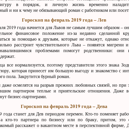
игуру в порядок, и личную жизнь временно наладит
ый и ни к чему не обязывающий роман с работником или посети
Гороскоп на февраль 2019 года – Лев
аля 2019 года начнется для Львов не самым лучшим образом – он
тельное финансовое положение из-за недавно сделанной кр
аться за помощью к друзьям, которые не откажут, однако от
сильно расстроит чувствительного Льва – появятся мигрени и
навалившимися проблемами помогут родственники: они 
держат.
ца все нормализуется, поэтому представители этого знака Зод
тюру, которая принесет им большую выгоду и знакомство с ин
о пола. Закрутится бурный роман.
 даже осмелятся на разрыв прежних любовных связей, но при 
вшим партнером теплые и приятельские отношения. Даже в
нут бизнес-партнерами.
Гороскоп на февраль 2019 года – Дева
9 года станет для Дев периодом перемен. Кто-то поменяет работ
 а кто-то партнера по бизнесу или по браку, притом, это 
комый расскажет о вакантном месте в перспективной фирме, Д