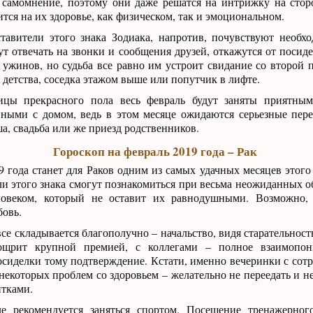
 самомнение, поэтому они даже решатся на интрижку на стор
ится на их здоровье, как физическом, так и эмоциональном.
тавители этого знака Зодиака, напротив, почувствуют необх
ут отвечать на звонки и сообщения друзей, откажутся от посиде
ужинов, но судьба все равно им устроит свидание со второй 
 детства, соседка этажом выше или попутчик в лифте.
ицы прекрасного пола весь февраль будут заняты приятны
анными с домом, ведь в этом месяце ожидаются серьезные пер
, свадьба или же приезд родственников.
Гороскоп на февраль 2019 года – Рак
9 года станет для Раков одним из самых удачных месяцев этого
ли этого знака смогут познакомиться при весьма неожиданных об
ловеком, который не оставит их равнодушными. Возможно,
бовь.
все складывается благополучно – начальство, видя старательнос
оощрит крупной премией, с коллегами – полное взаимопон
сиделки тому подтверждение. Кстати, именно вечеринки с сот
некоторых проблем со здоровьем – желательно не переедать и н
тками.
е рекомендуется заняться спортом. Посещение тренажерног