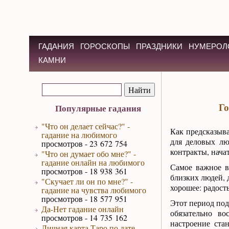
ГАДАНИЯ
ГОРОСКОПЫ
ПРАЗДНИКИ
НУМЕРОЛ
КАМНИ
Го
Популярные гадания
"Что он делает сейчас?" -
Как предсказыва
гадание на любимого
для деловых лю
просмотров - 23 672 754
контракты, нача
"Что он думает обо мне?" -
гадание онлайн на любимого
Самое важное в
просмотров - 18 938 361
близких людей, 
"Скучает ли он по мне?" -
хорошее: радост
гадание на чувства любимого
просмотров - 18 577 951
Этот период под
Да-Нет гадание онлайн
обязательно в
просмотров - 14 735 162
настроение ста
Личная карта Таро по дате