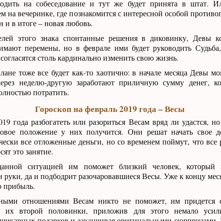
одить на собеседование и тут же будет принята в штат. И
м на вечеринке, где познакомится с интересной особой противо
 и в итоге – новая любовь.
елей этого знака спонтанные решения в диковинку, Девы к
имают перемены, но в феврале ими будет руководить Судьба
 согласятся столь кардинально изменить свою жизнь.
ане тоже все будет как-то хаотично: в начале месяца Девы мог
ерез неделю-другую заработают приличную сумму денег, к
олностью потратить.
Гороскоп на февраль 2019 года – Весы
019 года разбогатеть или разориться Весам вряд ли удастся, но
овое положение у них получится. Они решат начать свое де
чески все отложенные деньги, но со временем поймут, что все 
сят это занятие.
 данной ситуацией им поможет близкий человек, который 
и руки, да и подбодрит разочаровавшиеся Весы. Уже к концу мес
ю прибыль.
ными отношениями Весам никто не поможет, им придется 
 их второй половинки, приложив для этого немало усил
шикарных подарков и заканчивая оригинальными сюрпризами. 