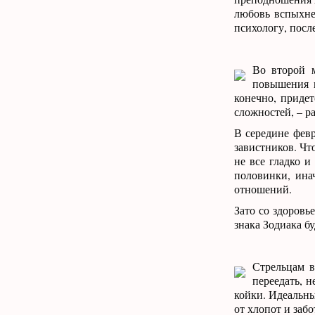
любовь вспыхне
психологу, посл
Во второй 
повышения к
конечно, придет
сложностей, – р
В середине февр
завистников. Чт
не все гладко 
половинки, ина
отношений.
Зато со здоровь
знака Зодиака б
Стрельцам в
переедать, 
койки. Идеальны
от хлопот и забо