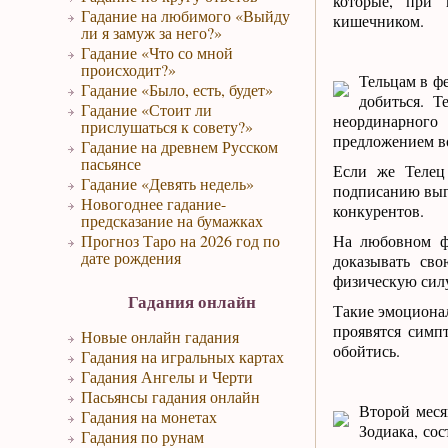
которые, при 
Гадание на любимого «Выйду
кишечником.
ли я замуж за него?»
Гадание «Что со мной
происходит?»
Тельцам в фе
Гадание «Было, есть, будет»
добиться. Т
Гадание «Стоит ли
неординарного
прислушаться к совету?»
предложением во
Гадание на древнем Русском
пасьянсе
Если же Телец
Гадание «Девять недель»
подписанию выго
Новогоднее гадание-
конкурентов.
предсказание на бумажках
Прогноз Таро на 2026 год по
На любовном фр
дате рождения
доказывать св
физическую силу
Гадания онлайн
Такие эмоционал
проявятся симп
Новые онлайн гадания
обойтись.
Гадания на игральных картах
Гадания Ангелы и Черти
Пасьянсы гадания онлайн
Второй меся
Гадания на монетах
Зодиака, со
Гадания по рунам