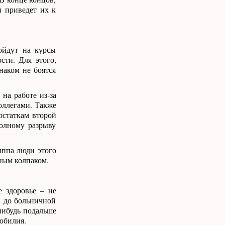
и приведет их к
ойдут на курсы
ти. Для этого,
наком не боятся
на работе из-за
коллегами. Также
остаткам второй
олному разрыву
иппа люди этого
тным колпаком.
е здоровье – не
и до больничной
-нибудь подальше
зобилия.