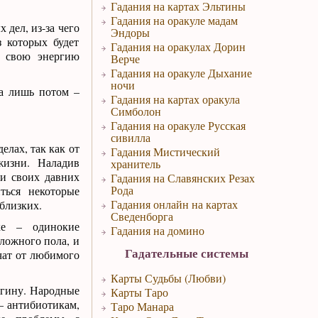
Гадания на картах Эльтины
Гадания на оракуле мадам
 дел, из-за чего
Эндоры
з которых будет
Гадания на оракулах Дорин
ь свою энергию
Верче
Гадания на оракуле Дыхание
ночи
 а лишь потом –
Гадания на картах оракула
Симболон
Гадания на оракуле Русская
сивилла
елах, так как от
Гадания Мистический
жизни. Наладив
хранитель
и своих давних
Гадания на Славянских Резах
Рода
ться некоторые
Гадания онлайн на картах
близких.
Сведенборга
ке – одинокие
Гадания на домино
ложного пола, и
Гадательные системы
чат от любимого
Карты Судьбы (Любви)
нгину. Народные
Карты Таро
 – антибиотикам,
Таро Манара