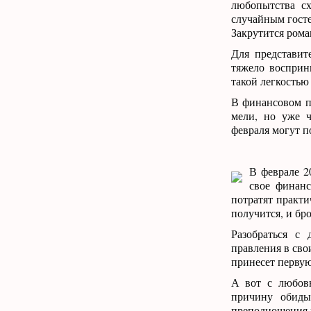
любопытства сх
случайным госте
Закрутится роман
Для представит
тяжело восприн
такой легкостью
В финансовом пл
мели, но уже ч
февраля могут п
В феврале 2
свое финанс
потратят практи
получится, и бро
Разобраться с
правления в сво
принесет перву
А вот с любов
причину обиды
преподношения 