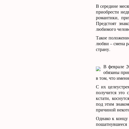
В середине меся
приобрести нед
романтики, пр
Предстоят зна
любимого челове
Такое положени
любви – смена р
страну.
В феврале 2
обязаны прин
в том, что имен
С их целеустре
получится это 
кстати, коснут
под этим знаком
причиной некото
Однако к концу
пошатнувшееся в