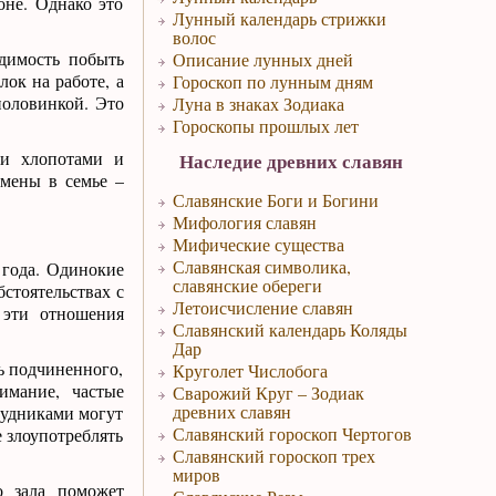
оне. Однако это
Лунный календарь стрижки
волос
одимость побыть
Описание лунных дней
лок на работе, а
Гороскоп по лунным дням
половинкой. Это
Луна в знаках Зодиака
Гороскопы прошлых лет
ми хлопотами и
Наследие древних славян
емены в семье –
Славянские Боги и Богини
Мифология славян
Мифические существа
Славянская символика,
 года. Одинокие
славянские обереги
стоятельствах с
Летоисчисление славян
 эти отношения
Славянский календарь Коляды
Дар
ть подчиненного,
Круголет Числобога
имание, частые
Сварожий Круг – Зодиак
древних славян
рудниками могут
Славянский гороскоп Чертогов
е злоупотреблять
Славянский гороскоп трех
миров
о зала поможет