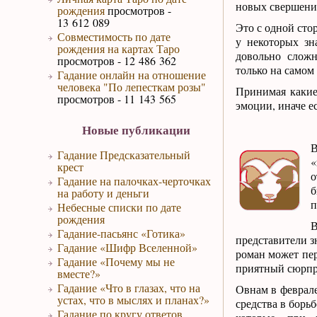
новых свершени
рождения
просмотров -
13 612 089
Это с одной стор
Совместимость по дате
у некоторых зн
рождения на картах Таро
довольно сложн
просмотров - 12 486 362
только на самом
Гадание онлайн на отношение
человека "По лепесткам розы"
Принимая какие
просмотров - 11 143 565
эмоции, иначе е
Новые публикации
В
Гадание Предсказательный
«
крест
о
Гадание на палочках-черточках
б
на работу и деньги
п
Небесные списки по дате
рождения
В
Гадание-пасьянс «Готика»
представители з
Гадание «Шифр Вселенной»
роман может пер
Гадание «Почему мы не
приятный сюрпри
вместе?»
Гадание «Что в глазах, что на
Овнам в феврале
устах, что в мыслях и планах?»
средства в борь
Гадание по кругу ответов