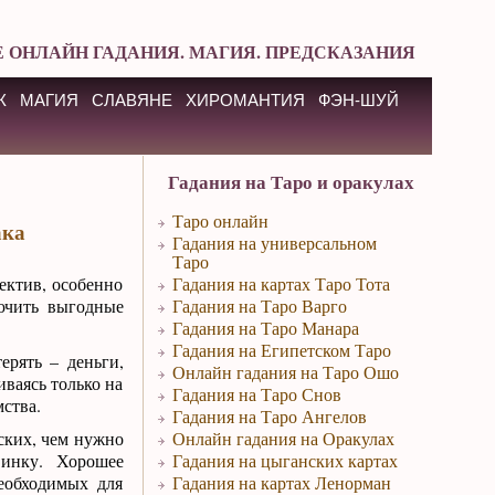
 ОНЛАЙН ГАДАНИЯ. МАГИЯ. ПРЕДСКАЗАНИЯ
К
МАГИЯ
СЛАВЯНЕ
ХИРОМАНТИЯ
ФЭН-ШУЙ
Гадания на Таро и оракулах
Таро онлайн
ака
Гадания на универсальном
Таро
ектив, особенно
Гадания на картах Таро Тота
ючить выгодные
Гадания на Таро Варго
Гадания на Таро Манара
Гадания на Египетском Таро
ерять – деньги,
Онлайн гадания на Таро Ошо
иваясь только на
Гадания на Таро Снов
мства.
Гадания на Таро Ангелов
ских, чем нужно
Онлайн гадания на Оракулах
винку. Хорошее
Гадания на цыганских картах
еобходимых для
Гадания на картах Ленорман