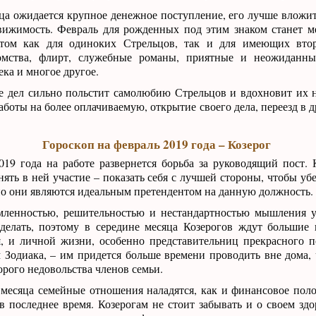
ца ожидается крупное денежное поступление, его лучше вложит
вижимость. Февраль для рожденных под этим знаком станет 
итом как для одиноких Стрельцов, так и для имеющих вто
комства, флирт, служебные романы, приятные и неожиданн
ка и многое другое.
е дел сильно польстит самолюбию Стрельцов и вдохновит их 
аботы на более оплачиваемую, открытие своего дела, переезд в 
Гороскоп на февраль 2019 года – Козерог
019 года на работе развернется борьба за руководящий пост. 
ять в ней участие – показать себя с лучшей стороны, чтобы уб
но они являются идеальным претендентом на данную должность.
мленностью, решительностью и нестандартностью мышления у
сделать, поэтому в середине месяца Козерогов ждут большие
ся, и личной жизни, особенно представительниц прекрасного 
 Зодиака, – им придется больше времени проводить вне дома, 
рого недовольства членов семьи.
 месяца семейные отношения наладятся, как и финансовое пол
 последнее время. Козерогам не стоит забывать и о своем здо