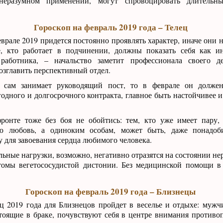
неразумном применении, могут спровоцировать длительн
Гороскоп на февраль 2019 года – Телец
врале 2019 придется постоянно проявлять характер, иначе они 
е, кто работает в подчинении, должны показать себя как и
 работника, – начальство заметит профессионала своего 
зглавить перспективный отдел.
 сам занимает руководящий пост, то в феврале он долже
дного и долгосрочного контракта, главное быть настойчивее и
онте тоже без боя не обойтись: тем, кто уже имеет пару, 
ою любовь, а одиноким особам, может быть, даже понадоб
 для завоевания сердца любимого человека.
ьные нагрузки, возможно, негативно отразятся на состоянии не
томы вегетососудистой дистонии. Без медицинской помощи в
Гороскоп на февраль 2019 года – Близнецы
ц 2019 года для Близнецов пройдет в веселье и отдыхе: мужч
стоящие в браке, почувствуют себя в центре внимания противо