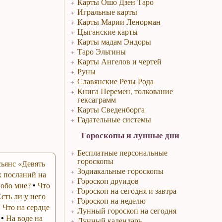
Карты Ошо Дзен Таро
Игральные карты
Карты Марии Ленорман
Цыганские карты
Карты мадам Эндоры
Таро Эльтины
Карты Ангелов и чертей
Руны
Славянские Резы Рода
Книга Перемен, толкование
гексаграмм
Карты Сведенборга
Гадательные системы
Гороскопы и лунные дни
Бесплатные персональные
гороскопы
ьянс «Девять
Зодиакальные гороскопы
 посланий на
Гороскоп друидов
 обо мне?
•
Что
Гороскоп на сегодня и завтра
Есть ли у него
Гороскоп на неделю
•
Что на сердце
Лунный гороскоп на сегодня
•
На воде на
Лунный календарь