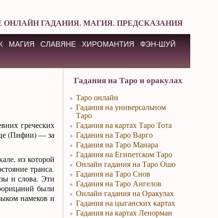
 ОНЛАЙН ГАДАНИЯ. МАГИЯ. ПРЕДСКАЗАНИЯ
К
МАГИЯ
СЛАВЯНЕ
ХИРОМАНТИЯ
ФЭН-ШУЙ
Гадания на Таро и оракулах
Таро онлайн
Гадания на универсальном
Таро
евних греческих
Гадания на картах Таро Тота
це (Пифии) — за
Гадания на Таро Варго
Гадания на Таро Манара
Гадания на Египетском Таро
але, из которой
Онлайн гадания на Таро Ошо
остояние транса.
Гадания на Таро Снов
зы и слова. Эти
Гадания на Таро Ангелов
прорицаний были
Онлайн гадания на Оракулах
зыком намеков и
Гадания на цыганских картах
Гадания на картах Ленорман