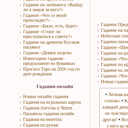
Гадание на любимого «Выйду
ли я замуж за него?»
Гадание «Что со мной
происходит?»
Гадание Пред
Гадание «Было, есть, будет»
Гадание на па
Гадание «Стоит ли
Небесные спи
прислушаться к совету?»
Гадание-пась
Гадание на древнем Русском
пасьянсе
Гадание «Ши
Гадание «Девять недель»
Гадание на р
Новогоднее гадание-
Гадание «Что 
предсказание на бумажках
Гадание по к
Прогноз Таро на 2026 год по
Гадание на л
дате рождения
Гадание «Что
Новые гадани
Гадания онлайн
•
Личная ка
Новые онлайн гадания
стопок»
•
К
Гадания на игральных картах
каждый день
Гадания Ангелы и Черти
он чувствуе
Пасьянсы гадания онлайн
Гадания на монетах
другая?
•
Вс
Гадания по рунам
у него ко 