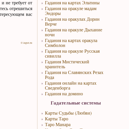
и не требует от
Гадания на картах Эльтины
тесь отрешиться
Гадания на оракуле мадам
Эндоры
нтересующем вас
Гадания на оракулах Дорин
Верче
Гадания на оракуле Дыхание
ночи
Гадания на картах оракула
© inpot.ru
Симболон
Гадания на оракуле Русская
сивилла
Гадания Мистический
хранитель
Гадания на Славянских Резах
Рода
Гадания онлайн на картах
Сведенборга
Гадания на домино
Гадательные системы
Карты Судьбы (Любви)
Карты Таро
Таро Манара