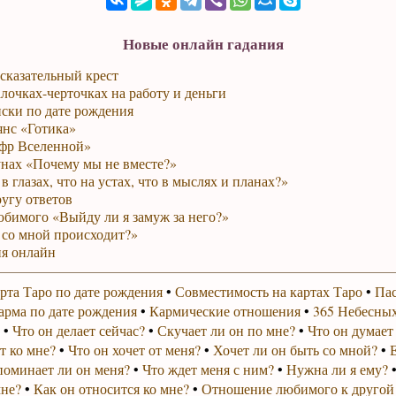
Новые онлайн гадания
сказательный крест
лочках-черточках на работу и деньги
ски по дате рождения
янс «Готика»
фр Вселенной»
унах «Почему мы не вместе?»
в глазах, что на устах, что в мыслях и планах?»
ругу ответов
юбимого «Выйду ли я замуж за него?»
 со мной происходит?»
я онлайн
рта Таро по дате рождения
•
Совместимость на картах Таро
•
Пас
арма по дате рождения
•
Кармические отношения
•
365 Небесных
•
Что он делает сейчас?
•
Скучает ли он по мне?
•
Что он думает
т ко мне?
•
Что он хочет от меня?
•
Хочет ли он быть со мной?
•
поминает ли он меня?
•
Что ждет меня с ним?
•
Нужна ли я ему?
мне?
•
Как он относится ко мне?
•
Отношение любимого к другой