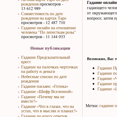
Гадание онлай
рождения
просмотров -
гадающего челов
13 612 989
от окружающего
Совместимость по дате
рождения на картах Таро
вопросе, затем 
просмотров - 12 487 710
Гадание онлайн на отношение
человека "По лепесткам розы"
просмотров - 11 144 033
Новые публикации
Гадание Предсказательный
Возможно, Вас т
крест
Гадание на палочках-черточках
Гадание П
на работу и деньги
Гадание по
Небесные списки по дате
Гадание «
рождения
Гадание п
Гадание-пасьянс «Готика»
Гадание «
Гадание «Шифр Вселенной»
Гадание «Почему мы не
вместе?»
Метки:
гадание о
Гадание «Что в глазах, что на
устах, что в мыслях и планах?»
Гадание по кругу ответов