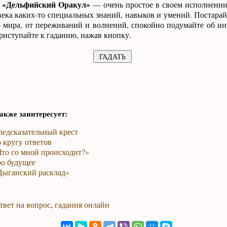
н «Дельфийский Оракул»
— очень простое в своем исполнении 
ека каких-то специальных знаний, навыков и умений. Постарай
 мира, от переживаний и волнений, спокойно подумайте об и
приступайте к гаданию, нажав кнопку.
акже заинтересует:
редсказательный крест
 кругу ответов
Что со мной происходит?»
ро будущее
Цыганский расклад»
твет на вопрос
,
гадания онлайн