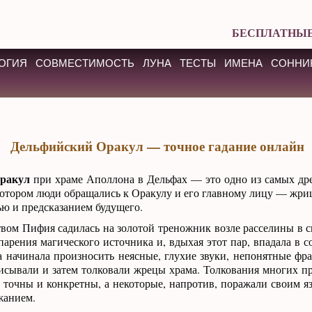
БЕСПЛАТНЫЕ
ОГИЯ
СОВМЕСТИМОСТЬ
ЛУНА
ТЕСТЫ
ИМЕНА
СОННИ
Дельфийский Оракул — точное гадание онлайн
ракул
при храме Аполлона в Дельфах — это одно из самых др
отором люди обращались к Оракулу и его главному лицу — жри
ю и предсказанием будущего.
вом Пифия садилась на золотой треножник возле расселины в ск
арения магического источника и, вдыхая этот пар, впадала в с
начинала произносить неясные, глухие звуки, непонятные фра
писывали и затем толковали жрецы храма. Толкования многих 
 точны и конкретны, а некоторые, напротив, поражали своим я
жанием.