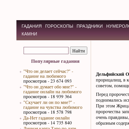
ГАДАНИЯ
ГОРОСКОПЫ
ПРАЗДНИКИ
НУМЕРОЛ
КАМНИ
Популярные гадания
"Что он делает сейчас?" -
Дельфийский О
гадание на любимого
прорицалищ, в к
просмотров - 23 674 093
советом, помощь
"Что он думает обо мне?" -
гадание онлайн на любимого
Перед пророчест
просмотров - 18 939 364
поднимались исп
"Скучает ли он по мне?" -
При этом Жрица 
гадание на чувства любимого
пророчества за
просмотров - 18 578 798
очень правдивы,
Да-Нет гадание онлайн
просмотров - 14 735 840
образным содер
Личная карта Таро по дате