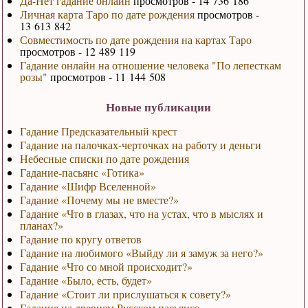
Да-Нет гадание онлайн
просмотров - 14 736 186
Личная карта Таро по дате рождения
просмотров -
13 613 842
Совместимость по дате рождения на картах Таро
просмотров - 12 489 119
Гадание онлайн на отношение человека "По лепесткам
розы"
просмотров - 11 144 508
Новые публикации
Гадание Предсказательный крест
Гадание на палочках-черточках на работу и деньги
Небесные списки по дате рождения
Гадание-пасьянс «Готика»
Гадание «Шифр Вселенной»
Гадание «Почему мы не вместе?»
Гадание «Что в глазах, что на устах, что в мыслях и
планах?»
Гадание по кругу ответов
Гадание на любимого «Выйду ли я замуж за него?»
Гадание «Что со мной происходит?»
Гадание «Было, есть, будет»
Гадание «Стоит ли прислушаться к совету?»
Гадание на древнем Русском пасьянсе